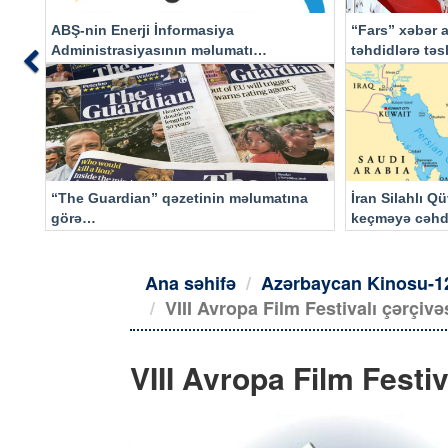
ABŞ-nin Enerji İnformasiya
“Fars” xəbər a
Administrasiyasının məlumatı
təhdidlərə tə
Previous
əsasında…
“The Guardian” qəzetinin məlumatına
İran Silahlı Q
görə…
keçməyə cəhd
qalacaq
Ana səhifə
Azərbaycan Kinosu-1
VIII Avropa Film Festivalı çərçi
VIII Avropa Film Festi