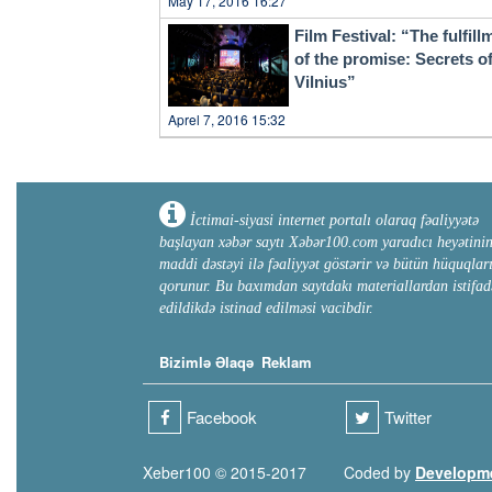
May 17, 2016 16:27
Film Festival: “The fulfill
of the promise: Secrets o
Vilnius”
Aprel 7, 2016 15:32
İctimai-siyasi internet portalı olaraq fəaliyyətə
başlayan xəbər saytı Xəbər100.com yaradıcı heyətini
maddi dəstəyi ilə fəaliyyət göstərir və bütün hüquqlar
qorunur. Bu baxımdan saytdakı materiallardan istifad
edildikdə istinad edilməsi vacibdir.
Bizimlə Əlaqə
Reklam
Facebook
Twitter
Xeber100 © 2015-2017
Coded by
Developm