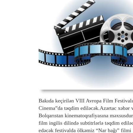
Bakıda keçirilən VIII Avropa Film Festivalı
Cinema”da təqdim ediləcək.Azərtac xəbər v
Bolqarıstan kinematoqrafiyasına məxsusdur.
film ingilis dilində subtitrlərlə təqdim ed
edəcək festivalda ölkəmiz “Nar bağı” filmi