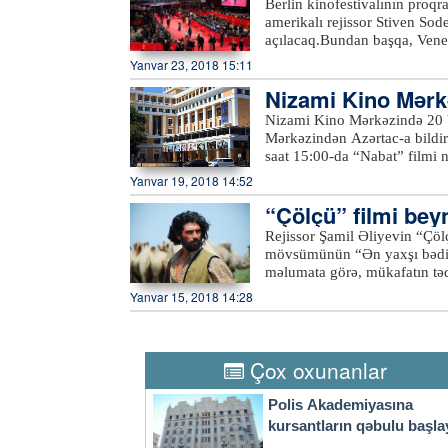
Berlin kinofestivalının proqr
“Edinqburq sərhədində üç bil
amerikalı rejissor Stiven So
“Məxfi dosye”,Ən yaxşı akty
açılacaq.Bundan başqa, Venes
adınla çağır”,Deniel Dey-Lyu
mövsümü” filmi də proqrama da
Yanvar 23, 2018 15:11
məlum olub, onlardan 19-u m
Nizami Kino Mərk
kinofestivalı fevralın 15-dən
Nizami Kino Mərkəzində 20 Ya
Mərkəzindən Azərtac-a bildiri
saat 15:00-da “Nabat” filmi
C.Cabbarlı adına "Azərbaycanf
Yanvar 19, 2018 14:52
Qarabağ müharibəsindən bəhs 
“Çölçü” filmi bey
qəhrəmanı Nabat xala Qarabağ
Kəndin olan-qalan sakinləri n
Rejissor Şamil Əliyevin “Çölç
Nabat isə xəstə həyat yoldaş
mövsümünün “Ən yaxşı bədii 
qəhrəman qadın kəndin məscid
məlumata görə, mükafatın təq
lampaların işığını görən er
şəhərində keçiriləcək.Qeyd ed
Yanvar 15, 2018 14:28
qadınının şücaətini, dözümlü
“Azərbaycanfilm” kinostudiyas
nümayiş olunaraq mükafatlara 
Vidadi Həsənov, quruluşçu op
İbrahim Aminovdur. Rollard
Çox oxunanlar
başqaları çəkilib.xeber100.c
Polis Akademiyasına
kursantların qəbulu başla