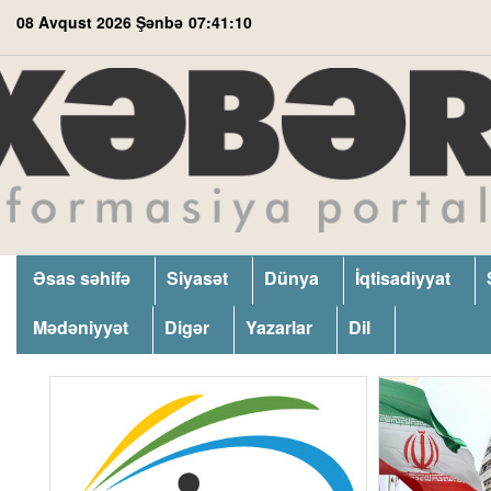
08 Avqust 2026 Şənbə
07:41:11
Əsas səhifə
Siyasət
Dünya
İqtisadiyyat
Mədəniyyət
Digər
Yazarlar
Dil