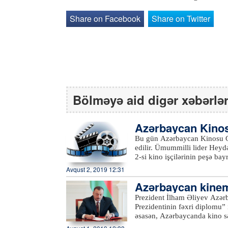
Share on Facebook
Share on Twitter
Bölməyə aid digər xəbərlə
Azərbaycan Kinos
Bu gün Azərbaycan Kinosu 
edilir. Ümummilli lider Heydə
2-si kino işçilərinin peşə b
olunur.“Azərbaycanfilm”də in
Avqust 2, 2019 12:31
olunub. Onların bir hissəsi,
Azərbaycan kinema
“Sevinc buxtası”, “İstintaq”,
cümlədən “Ögey ana”, “Uzaq 
inə görə…
Prezident İlham Əliyev Azər
“Axırıncı aşırım”, “Nəsimi”,
Prezidentinin fəxri diplomu”
“Nabat”, “Axınla aşağı” və di
əsasən, Azərbaycanda kino sə
görülüb.Azərbaycan kinosu bö
şəxslər “Azərbaycan Respublikası