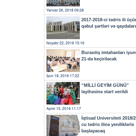
Yanvar 26, 2018 09:28
2017-2018-ci tədris ili üçü
qəbul şərtləri və qaydala
Noyabr 22, 2016 15:16
Buraxılış imtahanları iyu
21-də keçiriləcək
İyun 18, 2016 17:22
“MİLLİ GEYİM GÜNÜ”
layihəsinə start verildi
Aprel 15, 2016 11:17
İqtisad Universiteti 2018/
cu tədris ilinə yeniliklərlə
başlayacaq