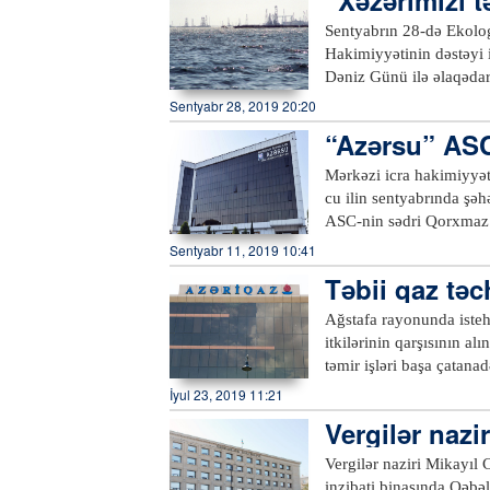
işə qəbul və müxtəlif məs
dinlənilib. Qaldırılan m
Sentyabrın 28-də Ekolog
rəhbərlərinə tapşırıqlar
Hakimiyyətinin dəstəyi 
Dəniz Günü ilə əlaqədar 
bölgə müxbiri xəbər veri
Sentyabr 28, 2019 20:20
xüsusi torbalarla zibil 
“Azərsu” ASC
saylı Regional Ekologiya
k
Lənkəran Şəhər Yaşılla
Mərkəzi icra hakimiyyət
əməkdaşları fəallıq nüm
cu ilin sentyabrında şə
edib.xeber100.com
ASC-nin sədri Qorxmaz
Kəlbəcərdən olan vətənd
Sentyabr 11, 2019 10:41
“Azərsu” sədrinin biri
Təbii qaz tə
rayonlarının sakinləri 
Naftalan şəhərində Naft
Ağstafa rayonunda istehl
Gəncə şəhəri Heydər Əli
itkilərinin qarşısının a
binalarında keçiriləcək. 
təmir işləri başa çatana
bağlı müraciətlərinə b
Samux rayonunda da orta
İyul 23, 2019 11:21
Naftalan, Goranboy, Kəl
abonentin qaz təchizatı 
Vergilər nazi
nömrəsi ilə “Azərsu” A
“Azəriqaz” İstehsalat B
bilərlər.xeber100.com
Vergilər naziri Mikayıl
inzibati binasında Qəbəl