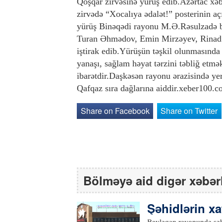
Qoşqar zirvəsinə yürüş edib.Azərtac xəbə
zirvədə “Xocalıya ədalət!” posterinin a
yürüş Binəqədi rayonu M.Ə.Rəsulzadə bəl
Turan Əhmədov, Emin Mirzəyev, Rinad 
iştirak edib.Yürüşün təşkil olunmasında
yanaşı, sağlam həyat tərzini təbliğ et
ibarətdir.Daşkəsən rayonu ərazisində ye
Qafqaz sıra dağlarına aiddir.xeber100.
Share on Facebook
Share on Twitter
Bölməyə aid digər xəbər
Şəhidlərin xa
çılışı olub
Beyləqan rayonunda şəhid