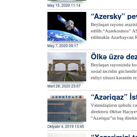
dəyib.Qeyd edək ki, be
də saat 13:30-dan 16:0
May 15, 2020 11:14
əhaliyə qarşı terror əmə
küçələrində elektrik ene
“Azersky” pe
bilavasitə göstərişi ilə
tutması nəticəsində həla
b
Beyləqan rayonu ərazisi
başqa, Ermənistanın ordu
edilib.“Azərkosmos” ASC
obyektə ciddi ziyan də
edilməklə Azərbaycan Re
monitorinqlər həyata keç
May 7, 2020 09:17
etdirən bitki örtüyünün 
Ölkə üzrə dez
bitkilərinin məhsuldarlı
cləndirilib
məhsuldarlığının əvvəlcə
Beyləqan rayonunda kor
planlaşdırmağa imkan ve
sosial təcridin gücləndi
“Azersky” peykindən əl
etdiyi xüsusi karantin r
yeganə peyk operatoru 
əməl olunması üçün zəru
Mart 28, 2020 23:07
üçün yüksəkkeyfiyyətli
Beyləqan şəhərində, ray
“Azəriqaz” İs
olan “Azerspace-1”, Ye
yaradılıb. Onlar ictimai 
operatorudur.xeber100
tələbləri və davranış qa
Vətəndaşların qəbulu cə
evlərinə göndərirlər. B
direktoru Əkbər Hacıyev
inzibati idarələrdə, park
“Azəriqaz”ın baş direkt
binalarının həyətlərində
isə Şirvan şəhəri və Ha
Oktyabr 4, 2019 13:45
sakinlərin əksəriyyəti y
“Xəzərimizi t