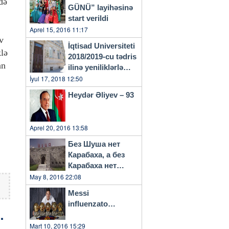
də
GÜNÜ” layihəsinə
start verildi
Aprel 15, 2016 11:17
v
İqtisad Universiteti
klə
2018/2019-cu tədris
an
ilinə yeniliklərlə
başlayacaq
İyul 17, 2018 12:50
Heydər Əliyev – 93
Aprel 20, 2016 13:58
Без Шуша нет
Карабаха, а без
Карабаха нет
Азербайджана…
May 8, 2016 22:08
Messi
influenzato…
 a
Mart 10, 2016 15:29