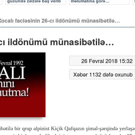
gücündə zəlzələ baş verib
məlumatına görə…
Xocalı faciəsinin 26-cı ildönümü münasibətilə…
-cı ildönümü münasibətilə…
26 Fevral 2018 15:32
Xəbər 1132 dəfə oxunub
bətilə bir qrup alpinist Kiçik Qafqazın şimal-şərqində yerləş