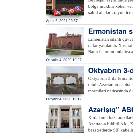
bölgə müxbiri xəbər ver
şəhid ailələri, rayon ic
ötən il sentyabrın 27-d
Aprel 6, 2021 09:57
müharibəsindən, Azərba
Ermənistan si
gənclərə nümunə olan qıs
şinə tutublar
kompleksdə Azərbaycanın
Ermənistan silahlı qüvvə
müharibəsindən olan şəh
nəfər yaralanıb. Xəsarət
rayonunun atəşə tutulma
Banu ilə onun müalicə a
Kompleksdə şəhidlər haq
səhər saatlarında baş ve
Oktyabr 4, 2020 19:27
adını daşıyan bulaq da 
nənəm, bir də mən. Mər
Oktyabrın 3-d
hərbçiləri beynəlxalq h
şə tutulub
və onların Əlavə Protok
Oktyabrın 3-də Ermənista
şəkildə pozaraq döyüş ə
tutub.Azərtac-ın cəbhə 
böyük şəhəri Gəncənin m
mərmiləri nəticəsində di
vurulub. 1976-cı il təvə
Oktyabr 4, 2020 19:17
təvəllüdlü Əsədova Arzu
Azərişıq” AS
nəticəsində dağıntılar a
düşmüş top mərmilərinin 
Xırdalanın bəzi ərazilər
Təvəkkül oğlu və 1969-c
Azərtac-a bildirilib ki, 
xəsarətləri alaraq xəstə
bəzi xətlərdə SİP kabel