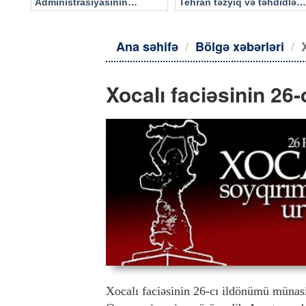
Administrasiyasının
Tehran təzyiq və təhdidlərə
məlumatı əsasında…
təslim olmayacaq
Ana səhifə
Bölgə xəbərləri
Xocalı faciəsinin 26
Xocalı faciəsinin 26-cı ildönümü münasi