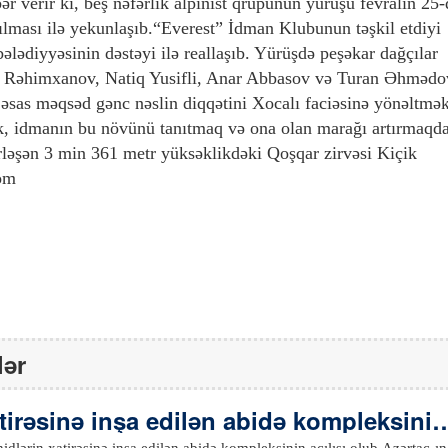
r verir ki, beş nəfərlik alpinist qrupunun yürüşü fevralın 25-
çılması ilə yekunlaşıb.“Everest” İdman Klubunun təşkil etdiyi
ədiyyəsinin dəstəyi ilə reallaşıb. Yürüşdə peşəkar dağçılar
Rəhimxanov, Natiq Yusifli, Anar Abbasov və Turan Əhmədo
 əsas məqsəd gənc nəslin diqqətini Xocalı faciəsinə yönəltmə
mək, idmanın bu növünü tanıtmaq və ona olan marağı artırmaqd
rləşən 3 min 361 metr yüksəklikdəki Qoşqar zirvəsi Kiçik
com
lər
tirəsinə inşa edilən abidə kompleksinin
lərin xatirəsinə inşa edilən abidə kompleksinin açılışı olub.Azərtac-ın