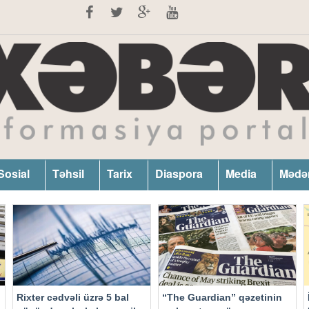
Sosial
Təhsil
Tarix
Diaspora
Media
Mədə
Rixter cədvəli üzrə 5 bal
“The Guardian” qəzetinin