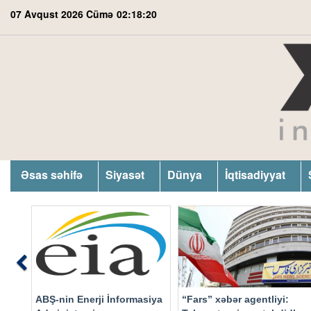
07 Avqust 2026 Cümə
02:18:21
Əsas səhifə
Siyasət
Dünya
İqtisadiyyat
Previous
ABŞ-nin Enerji İnformasiya
“Fars” xəbər agentliyi: