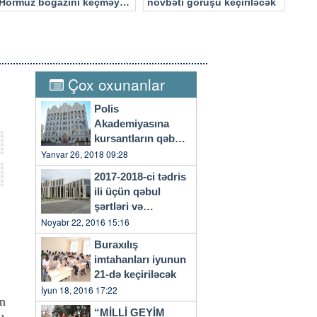
Hörmüz boğazını keçməyə
növbəti görüşü keçiriləcək
cəhd edən hücuma məruz
qalacaq
Çox oxunanlar
Polis
Akademiyasına
kursantların qəbulu
başlayıb
Yanvar 26, 2018 09:28
2017-2018-ci tədris
ili üçün qəbul
şərtləri və
qaydaları…
Noyabr 22, 2016 15:16
Buraxılış
imtahanları iyunun
21-də keçiriləcək
İyun 18, 2016 17:22
ən
“MİLLİ GEYİM