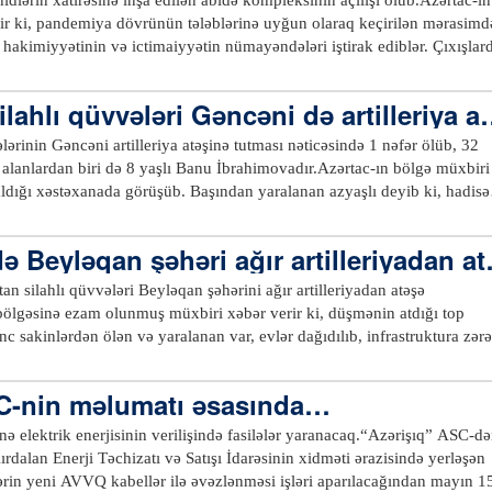
ir ki, pandemiya dövrünün tələblərinə uyğun olaraq keçirilən mərasimd
ra hakimiyyətinin və ictimaiyyətin nümayəndələri iştirak ediblər. Çıxışlar
ə başlanan və tarixə “44 günlük müharibə” kimi düşən Vətən
ycan Ordusunun qəhrəmanlığından, qazandığı şanlı Qələbədən, şəhidlə
lahlı qüvvələri Gəncəni də artilleriya at
a, lakin şərəfli ömür yolundan danışılıb.Şəhidlərin xatirəsinə inşa edil
 gerbi və xəritəsi əks olunub, həm Birinci, həm də İkinci Qarabağ
lərinin Gəncəni artilleriya atəşinə tutması nəticəsində 1 nəfər ölüb, 32
idlərimizin, eləcə də Ermənistan silahlı bölmələri tərəfindən Beyləqan
 alanlardan biri də 8 yaşlı Banu İbrahimovadır.Azərtac-ın bölgə müxbiri
sı nəticəsində dünyasını dəyişən dinc sakinlərin rəsmləri vurulub.
ldığı xəstəxanada görüşüb. Başından yaralanan azyaşlı deyib ki, hadisə
qında məlumatları əks etdirən monitor quraşdırılıb. Abidədə şəhidlərin
rib və ailəsi ilə birgə evdə olublar: “Səhər otaqda idik. Qardaşım, anam,
istifadəyə verilib.xeber100.com
mi atdılar evimizə düşdü. Başımdan yaralandım”.Qeyd edək ki, erməni
ə Beyləqan şəhəri ağır artilleriyadan at
üququn norma və prinsiplərini, 1949-cu il tarixli Cenevrə Konvensiyalar
ollarını, BMT-nin Təhlükəsizlik Şurasının qərar və qətnamələrini kobud
n silahlı qüvvələri Beyləqan şəhərini ağır artilleriyadan atəşə
məliyyatlarının aparıldığı bölgəyə aidiyyəti olmayan, Azərbaycanın ikin
bölgəsinə ezam olunmuş müxbiri xəbər verir ki, düşmənin atdığı top
ülki əhalisinin sıx yaşadığı məntəqələrə zərbələr endirib.xeber100.co
nc sakinlərdən ölən və yaralanan var, evlər dağıdılıb, infrastruktura zərə
llüdlü şəhər sakinləri İsmayılova Zülfiyyə İsgəndər qızı və bacısı 1998-ci
 İsgəndər qızı yaşadıqları evə çoxsaylı top mərmilərinin düşməsi
C-nin məlumatı əsasında…
ltında qalaraq həlak olublar. Eyni zamanda, şəhərin müxtəlif yerlərinə
qəlpələrindən 1982-ci il təvəllüdlü şəhər sakinləri Balakişiyev Etibar
inə elektrik enerjisinin verilişində fasilələr yaranacaq.“Azərişıq” ASC-d
u il təvəllüdlü Bəşirova Sevda Yaşar qızı müxtəlif dərəcəli bədən
Xırdalan Enerji Təchizatı və Satışı İdarəsinin xidməti ərazisində yerləşən
xanalara yerləşdirilib, çoxsaylı yaşayış evlərinə külli miqdarda ziyan
lərin yeni AVVQ kabellər ilə əvəzlənməsi işləri aparılacağından mayın 1