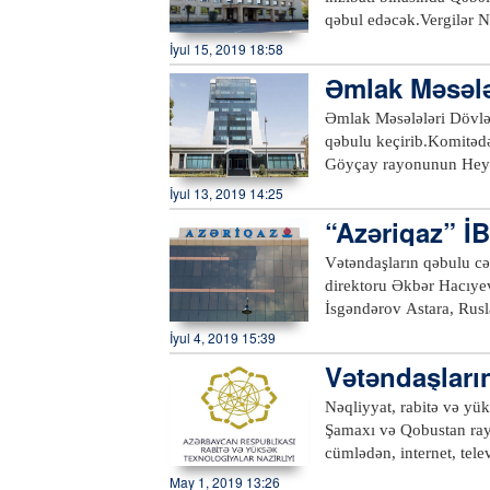
qəbul edəcək.Vergilər N
qəbula gəlmək istəyən v
İyul 15, 2019 18:58
İdarəsinə, Zaqatala rayo
Əmlak Məsələ
rayonları vergiödəyicilə
çirib
195-1 Çağrı mərkəzinə 
Əmlak Məsələləri Dövlə
qəbulu keçirib.Komitədə
Göyçay rayonunun Heyd
rayonunda vətəndaşlarl
İyul 13, 2019 14:25
rəhbərlərinin iştirakı i
“Azəriqaz” İB
Əksər məsələlər elə yeri
ni dinləyib
qısa zamanda, qanunveric
Vətəndaşların qəbulu cə
göstərişlər verilib. Səs
direktoru Əkbər Hacıyev
vətəndaşlara izah edili
İsgəndərov Astara, Rusl
rəhbərliyinə ünvanlanan
bildirilib ki, qəbulda L
İyul 4, 2019 15:39
əmlaklarının özəlləşdiri
müraciətlərinə baxılıb. 
Vətəndaşları
torpaqların kadastr uçot
qazlaşdırılması, işə qəbu
məsələlərə aid müraciətl
olub.“Azəriqaz” İB-nin r
Nəqliyyat, rabitə və y
komitə sədri bildirib ki,
məsələlərin qanunvericil
Şamaxı və Qobustan rayo
Vətəndaşların qəbul zama
cümlədən, internet, tele
səlahiyyətlərinə aid olm
mədəniyyəti və bu sahəd
May 1, 2019 13:26