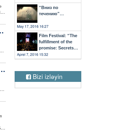
ə
“Вниз по
da
течению”…
rin
May 17, 2016 16:27
ə
ən
Film Festival: “The
fulfillment of the
promise: Secrets
of Vilnius”
Aprel 7, 2016 15:32
ə
ı
Bizi izləyin
ci
m
r
 il
ən
5-