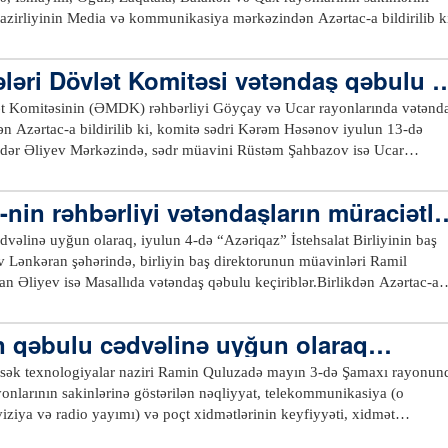
azirliyinin Media və kommunikasiya mərkəzindən Azərtac-a bildirilib k
ətəndaşlar iyulun 15-18-də Qəbələ rayonunda 10 saylı Ərazi Vergilər
nunda 13 saylı Ərazi Vergilər İdarəsinə, habelə İsmayıllı, Balakən və Q
ləri Dövlət Komitəsi vətəndaş qəbulu k
rinə xidmət mərkəzlərinə müraciət etməklə, eləcə də Vergilər Nazirliyin
zəng etməklə qeydiyyatdan keçə bilərlər.xeber100.com
t Komitəsinin (ƏMDK) rəhbərliyi Göyçay və Ucar rayonlarında vətənd
n Azərtac-a bildirilib ki, komitə sədri Kərəm Həsənov iyulun 13-də
ər Əliyev Mərkəzində, sədr müavini Rüstəm Şahbazov isə Ucar
a görüşüb.Əmlak Məsələləri Dövlət Komitəsinin müvafiq struktur bölmə
lə keçən qəbulda K.Həsənov tərəfindən bütün müraciətlər diqqətlə dinlənil
-nin rəhbərliyi vətəndaşların müraciətlə
ndəcə öz müsbət həllini tapıb. Digər müraciətlər nəzarətə götürülüb və
iliyə uyğun şəkildə həll olunması ilə bağlı komitə sədri tərəfindən
dvəlinə uyğun olaraq, iyulun 4-də “Azəriqaz” İstehsalat Birliyinin baş
ləndirilən bir neçə müraciətin komitənin fəaliyyət istiqamətinə aid olmama
 Lənkəran şəhərində, birliyin baş direktorunun müavinləri Ramil
b və digər qurumlara göndərilməsi üçün qeydiyyata alınıb.Komitə
an Əliyev isə Masallıda vətəndaş qəbulu keçiriblər.Birlikdən Azərtac-a
 müraciətlərin mövzuları əsasən daşınmaz əmlakın qeydiyyatı, dövlət
ənkəran, Lerik, Astara, Masallı və Yardımlı rayonlarından olan vətəndaşla
lməsi, torpaqlardan faktiki istifadə qaydaları ilə bağlı olub. Eyni zamand
Vətəndaşların müraciətlərinin əksəriyyəti yaşayış məntəqələrinin
n qəbulu cədvəlinə uyğun olaraq…
una alınması, ölçülərinin müəyyən olunması, hərraclarda iştirak kimi
l, qaz xətlərinin yerinin dəyişdirilməsi və müxtəlif məsələlərlə bağlı
ər də səsləndirilib.Torpaqların təyinatına uyğun istifadəsindən danışan
əhbərliyi hər bir vətəndaşın müraciətini diqqətlə dinləyib və qaldırılan
üksək texnologiyalar naziri Ramin Quluzadə mayın 3-də Şamaxı rayonun
 bu istiqamətdə qanunvericiliyə riayət olunması ilə bağlı tədbirlər
iyə uyğun həlli barədə müvafiq strukturların rəhbərlərinə tapşırıqlar ver
nlarının sakinlərinə göstərilən nəqliyyat, telekommunikasiya (o
gücləndirilib.xeber100.com
nı qaldırdıqları məsələlərin bir qismi yerindəcə həll olunub. Birliyin
viziya və radio yayımı) və poçt xidmətlərinin keyfiyyəti, xidmət
ayan məsələlərlə bağlı müraciətlər isə müvafiq orqanlara çatdırılması ü
ə bölgələrdə əhalini maraqlandıran digər məsələlərlə bağlı vətəndaşları