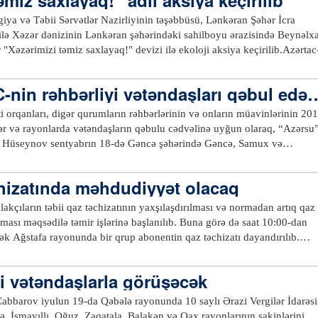
ələlərlə bağlı fikirlər səsləndiriblər. Hər bir vətəndaşın müraciəti diqqət
əsələlərin qanunvericiliyə uyğun həlli barədə müvafiq strukturların
iya və Təbii Sərvətlər Nazirliyinin təşəbbüsü, Lənkəran Şəhər İcra
 verilib.xeber100.com
ilə Xəzər dənizinin Lənkəran şəhərindəki sahilboyu ərazisində Beynəlx
"Xəzərimizi təmiz saxlayaq!" devizi ilə ekoloji aksiya keçirilib.Azərtac
r ki, aksiya zamanı sahilboyu ərazilər məişət tullantılarından təmizlənə
poliqonuna daşınıb.Aksiyada Ekologiya və Təbii Sərvətlər Nazirliyinin 1
-nin rəhbərliyi vətəndaşları qəbul edəc
 və Təbii Sərvətlər İdarəsinin, nazirliyin digər yerli qurumlarının,
şdırma Müəssisəsinin və Lənkəran Şəhər Mənzil-Kommunal İdarəsinin
i orqanları, digər qurumların rəhbərlərinin və onların müavinlərinin 20
ayiş etdiriblər.Ekoloji aksiyada, ümumilikdə, 100-dən çox könüllü iştir
hər və rayonlarda vətəndaşların qəbulu cədvəlinə uyğun olaraq, “Azərsu
 Hüseynov sentyabrın 18-də Gəncə şəhərində Gəncə, Samux və
aşları qəbul edəcək.ASC-dən Azərtac-a bildirilib ki, sentyabrın 19-da
nci müavini Teyyub Cabbarov Göygöl şəhərində Göygöl və Daşkəsən
chizatında məhdudiyyət olacaq
ilə görüşəcək. Sentyabrın 20-də isə ASC sədrinin müavini Etibar Məmmə
alan, Goranboy və Xocalı rayonlarının sakinlərini qəbul edəcək.Qəbulla
akçıların təbii qaz təchizatının yaxşılaşdırılması və normadan artıq qaz
yev Mərkəzində, Göygöl və Naftalan sukanal sahələrinin inzibati
lınması məqsədilə təmir işlərinə başlanılıb. Buna görə də saat 10:00-dan
Qəbullarda sakinlərin içməli su təchizatı və kanalizasiya xidmətləri ilə
dək Ağstafa rayonunda bir qrup abonentin qaz təchizatı dayandırılıb.
axılacaq.Vətəndaşlar qəbul üçün Gəncə, Samux, Göygöl, Daşkəsən,
 təzyiqli yeraltı qaz xəttinin yenidənqurulması məqsədilə bir qrup
bəcər və Xocalı sukanal sahələrinə, həmçinin 431-47-67 (daxili 1050)
saat 11:00-dan dayandırılacaq.Azərtac xəbər verir ki, bu barədə
ri vətəndaşlarla görüşəcək
SC-yə və “
office@azersu.az
” elektron poçtu vasitəsilə müraciət edə
irliyi məlumat yayıb.xeber100.com
 Cabbarov iyulun 19-da Qəbələ rayonunda 10 saylı Ərazi Vergilər İdarəsi
ə, İsmayıllı, Oğuz, Zaqatala, Balakən və Qax rayonlarının sakinlərini