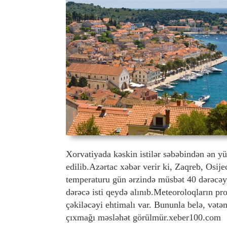
Xorvatiyada kəskin istilər səbəbindən ən y
edilib.Azərtac xəbər verir ki, Zaqreb, Osi
temperaturu gün ərzində müsbət 40 dərəcəyə
dərəcə isti qeydə alınıb.Meteoroloqların pro
çəkiləcəyi ehtimalı var. Bununla belə, vətə
çıxmağı məsləhət görülmür.xeber100.com