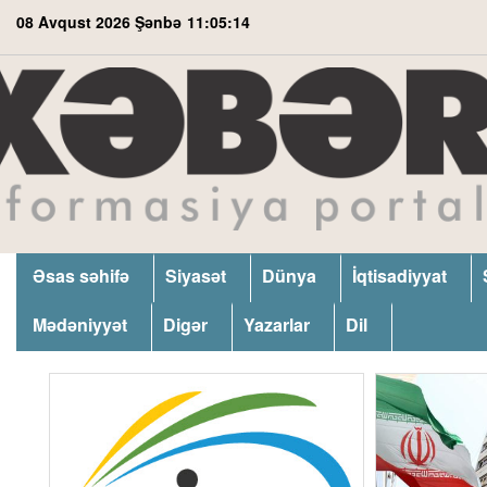
08 Avqust 2026 Şənbə
11:05:15
Əsas səhifə
Siyasət
Dünya
İqtisadiyyat
Mədəniyyət
Digər
Yazarlar
Dil