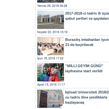
Yanvar 26, 2018 09:28
2017-2018-ci tədris ili üçü
qəbul şərtləri və qaydala
Noyabr 22, 2016 15:16
Buraxılış imtahanları iyu
21-də keçiriləcək
İyun 18, 2016 17:22
“MİLLİ GEYİM GÜNÜ”
layihəsinə start verildi
Aprel 15, 2016 11:17
İqtisad Universiteti 2018/
cu tədris ilinə yeniliklərlə
başlayacaq