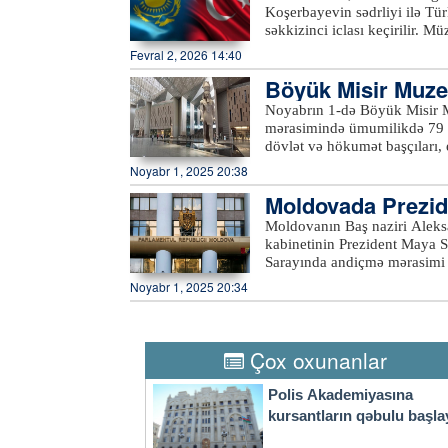
Koşerbayevin sədrliyi ilə Tü
səkkizinci iclası keçirilir. Mü
nəqliyyat, müdafiə sənayesi, 
Fevral 2, 2026 14:40
əməkdaşlığın gücləndirilməsi
Böyük Misir Muzey
çoxtərəfli platformalarda, xü
əməkdaşlığın gücləndirilməsi
ək
Noyabrın 1-də Böyük Misir Mu
Orta Dəhliz boyunca nəqliyyat
mərasimində ümumilikdə 79 d
ticarət dövriyyəsini ildə 15 m
dövlət və hökumət başçıları, e
nazirlərinin ikitərəfli görüşü
Tədbirin keçiriləcəyi Gizada
Noyabr 1, 2025 20:38
vəziyyətinə gətirilib. Açılış 
Moldovada Prezid
yanaşı yolboyu dalğalanır. G
Böyük Misir Muzeyinin təməl
Moldovanın Baş naziri Aleks
kvadrat metrə yaxındır. Mədə
kabinetinin Prezident Maya S
eksponat saxlanılır. Tarixdə 
Sarayında andiçmə mərasimi 
şəkildə nümayiş olunur. Misi
müavini daxildir. Hökumətin 
Noyabr 1, 2025 20:34
gözləyir.xeber100.com
vəzifələrini qoruyanlar daxi
Respublikasını yaxın illərdə
komandadır. Moldova hökumətinin yeni üzvləri and içdikdən sonra Prezident Maya Sandu
çıxış edərək ölkənin iqtisadi
Çox oxunanlar
verib.xeber100.com
Polis Akademiyasına
kursantların qəbulu başla