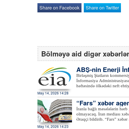
Share on Facebook
Share on Twitter
Bölməyə aid digər xəbərlə
ABŞ-nin Enerji İ
tı əsasında…
Birləşmiş Ştatların kommersiya xam neft eh
İnformasiya Administrasiyasının (EIA) məl
həftəsində ölkədəki neft eht
barel olub. Bazar proqnozları
May 14, 2026 14:28
Birləşmiş Ştatların kommersiy
“Fars” xəbər agent
milyon 600 min barel geriləy
isə hesabat həftəsində 4 mil
olmayacaq
İranla bağlı məsələlərin hərb 
edib.xeber100.com
olmayacaq. İran mediası xəbər verir ki, bu barədə cümə axşamı xarici işlər naziri Abbas
Əraqçi bildirib. “Fars” xəbər agentliyinin məlumatına görə, Hindistanda keçirilən “BRICS
2026” xarici işlər nazirlərini
May 14, 2026 14:23