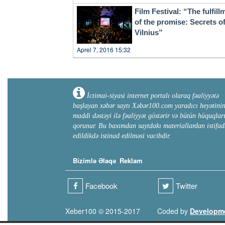
Film Festival: “The fulfill
of the promise: Secrets o
Vilnius”
Aprel 7, 2016 15:32
İctimai-siyasi internet portalı olaraq fəaliyyətə
başlayan xəbər saytı Xəbər100.com yaradıcı heyətini
maddi dəstəyi ilə fəaliyyət göstərir və bütün hüquqlar
qorunur. Bu baxımdan saytdakı materiallardan istifad
edildikdə istinad edilməsi vacibdir.
Bizimlə Əlaqə
Reklam
Facebook
Twitter
Xeber100 © 2015-2017
Coded by
Developm