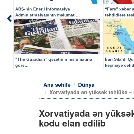
ABŞ-nin Enerji İnformasiya
“Fars” xəbər a
Administrasiyasının məlumatı
təhdidlərə tə
Previous
əsasında…
“The Guardian” qəzetinin məlumatına
İran Silahlı Q
görə…
keçməyə cəhd
qalacaq
Ana səhifə
Dünya
Xorvatiyada ən yüksək təhlükə – q
Xorvatiyada ən yüksək
kodu elan edilib