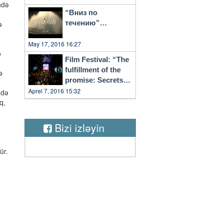
ndə
“Вниз по
течению”…
ə
,
May 17, 2016 16:27
ə
Film Festival: “The
fulfillment of the
ə
promise: Secrets
of Vilnius”
Aprel 7, 2016 15:32
 də
q,
Bizi izləyin
ür.