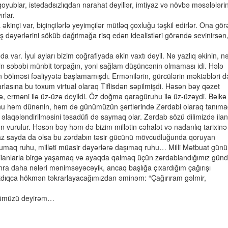
qoyublar, istedadsızlıqdan narahat deyillər, imtiyaz və növbə məsələləri
rlar.
nçi var, biçinçilərlə yeyimçilər mütləq çoxluğu təşkil edirlər. Ona gör
dəyərlərini söküb dağıtmağa risq edən idealistləri görəndə sevinirsən
a var. İyul ayları bizim coğrafiyada əkin vaxtı deyil. Nə yazlıq əkinin, n
in səbəbi münbit torpağın, yəni sağlam düşüncənin olmaması idi. Hələ
 bölməsi fəaliyyətə başlamamışdı. Ermənilərin, gürcülərin məktəbləri d
rlasına bu toxum virtual olaraq Tiflisdən səpilmişdi. Həsən bəy qəzet
lə, erməni ilə üz-üzə deyildi. Öz doğma qaragüruhu ilə üz-üzəydi. Bəlkə
u həm dünənin, həm də günümüzün şərtlərində Zərdabi olaraq tanıma
ə əlaqələndirilməsini təsadüfi də saymaq olar. Zərdab sözü dilimizdə ilan
vurulur. Həsən bəy həm də bizim millətin cəhalət və nadanlıq tarixinə
 az sayda da olsa bu zərdabın təsir gücünü mövcudluğunda qoruyan
orumaq ruhu, milləti müasir dəyərlərə daşımaq ruhu… Milli Mətbuat günü
lanlarla birgə yaşamaq və ayaqda qalmaq üçün zərdablandığımız günd
ra daha nələri mənimsəyəcəyik, ancaq başlığa çıxardığım çağırışı
artdıqca hökmən təkrarlayacağımızdan əminəm: “Çağırıram gəlmir,
nümüzü deyirəm…