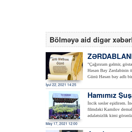
Bölməyə aid digər xəbər
ZƏRDABLAND
"Çağırıram gəlmir, göst
Həsən Bəy Zərdabinin öz
Günü Həsən bəy adlı bir
faydalı təzahürü deməkd
İyul 22, 2021 14:25
aydınladır. 1875-ci ildə Gün işığına çıxan "Əkinçi" kodu altında öz tükənməz enerjisi ilə şumladığı
Hamımız Şuşa
torpağın hər qarışından
Torpaq varsa, canlı toxu
İncik səslər eşidirəm. 
nəzərə almamışdı ki, bu 
filmdəki Kamilov deməl
xurafat qarışığı var. Və
ədalətsizlik kimi görənl
qəzet işinə söz əkinçili
düşüncələrdir bəlkə də. 
May 17, 2021 12:00
Ancaq torpağın və toplu
doğulmuş ay kimi nurunu