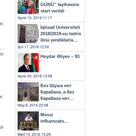
GÜNÜ” layihəsinə
start verildi
Aprel 15, 2016 11:17
ır.
İqtisad Universiteti
2018/2019-cu tədris
ilinə yeniliklərlə
başlayacaq
İyul 17, 2018 12:50
,
in
Heydər Əliyev – 93
Aprel 20, 2016 13:58
Без Шуша нет
Карабаха, а без
r.
Карабаха нет
Азербайджана…
May 8, 2016 22:08
Messi
influenzato…
yi
Mart 10, 2016 15:29