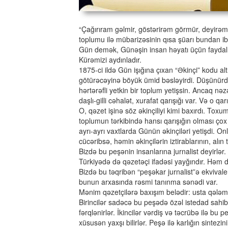
“Çağırıram gəlmir, göstərirəm görmür, deyirəm
toplumu ilə mübarizəsinin qısa şüarı bundan iba
Gün demək, Günəşin insan həyatı üçün faydalı 
Kürəmizi aydınladır.
1875-ci ildə Gün işığına çıxan “Əkinçi” kodu a
götürəcəyinə böyük ümid bəsləyirdi. Düşünürdü
hərtərəfli yetkin bir toplum yetişsin. Ancaq nə
daşlı-gilli cəhalət, xurafat qarışığı var. Və o 
O, qəzet işinə söz əkinçiliyi kimi baxırdı. Tox
toplumun tərkibində hansı qarışığın olması çox
ayrı-ayrı vaxtlarda Günün əkinçiləri yetişdi. 
cücəribsə, həmin əkinçilərin iztirablarının, alın 
Bizdə bu peşənin insanlarına jurnalist deyirlər
Türkiyədə də qəzetəçi ifadəsi yayğındır. Həm də
Bizdə bu təqribən “peşəkar jurnalist”ə ekvivalen
bunun arxasında rəsmi tanınma sənədi var.
Mənim qəzetçilərə baxışım belədir: usta qələm 
Birincilər sadəcə bu peşədə özəl istedad sahibl
fərqlənirlər. İkincilər vərdiş və təcrübə ilə bu 
xüsusən yaxşı bilirlər. Peşə ilə karlığın sintez