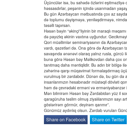
Üçüncülər isə, bu sahədə özlərini eşitməzliyə 
həssasdırlar, peşənin içində usanmadan yaşayı
Bu gün Azərbaycan mətbuatında çox az sayda əki
də toplumu dəyişməyə, yeniləşdirməyə, nimdaş 
təsəlli tapırsan.
Həsən bəyin “əkinçi”liyinin bir maraqlı məqamı d
də payızlıq əkinin vaxtına uyğundur. Gecikməy
Qori müəllimlər seminariyasının da Azərbaycan
vardı, qəzetləri də. Ona görə də Azərbaycan ta
savaşında ənənəvi olaraq yalnız rusla, gürcü i
buna görə Həsən bəy Məlikovdan daha çox on
tanıtmaq daha məntiqlidir. Bu adın bir bölgə il
zəhərinə qarşı müqavimət formalaşdırmaq üçün 
vurulmuş bir zərdabdır. Dünən də, bu gün də
insanlarımızın hesabınadır müstəqil dövləti q
həm də çevrədəki erməni və erməniyəbənzər i
Mən bilmirəm Həsən bəy Zərdabidən yüz il son
qaragüruha təslim olmuş ziyalılarımızın sayı 
göstərirəm görmür, deyirəm qanmır”.
Günümüz aydınlıq olsun. Zərdab vurulan Gü
Share on Facebook
Share on Twitter