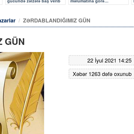
gücündə zəlzələ baş verib
məlumatına görə…
azarlar
ZƏRDABLANDIĞIMIZ GÜN
Z GÜN
22 İyul 2021 14:25
Xəbər 1263 dəfə oxunub