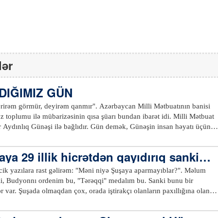
lər
IĞIMIZ GÜN
ərirəm görmür, deyirəm qanmır". Azərbaycan Milli Mətbuatının banisi
 toplumu ilə mübarizəsinin qısa şüarı bundan ibarət idi. Milli Mətbuat
 Aydınlıq Günəşi ilə bağlıdır. Gün demək, Günəşin insan həyatı üçün
ir. Gün, Günəşdən ötürülən çox kiçik enerjidir ki, Yer Kürəmizi
ya 29 illik hicrətdən qayıdırıq sanki…
 məhsul götürəcəyinə böyük ümid bəsləyirdi. Düşünürdü ki, Günəş vars
m varsa, daha nə lazımdır ki, hərtərəfli yetkin bir toplum yetişsin. Anca
İncik yazılara rast gəlirəm: "Məni niyə Şuşaya aparmayıblar?". Məlum
torpağın alt qatında toplumun yaşadığı, anladığı dinin daşlı-gilli cəhalət
i, Budyonnı ordenim bu, "Tərəqqi" medalım bu. Sanki bunu bir
 o qarışığın hesabına Həsən bəy arzuladığı məhsulu götürə bilmədi. O,
ər var. Şuşada olmaqdan çox, orada iştirakçı olanların paxıllığına olan
yi kimi baxırdı. Toxumu səpirsən, hər qarışından cücərtilər boy verəcək.
Əlbəttə, o cür gözəl festivalda canlı ifaları dinləməyi, Şuşanın yeni
mun tərkibində hansı qarışığın olması çox önəmlidir. Yenə də şükürlər
 udmağı kim istəməz ki?... İki gün televizordan asılı qaldım. Bir