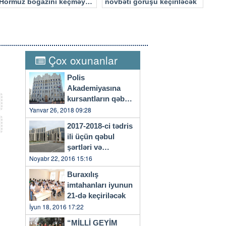
Hörmüz boğazını keçməyə
növbəti görüşü keçiriləcək
cəhd edən hücuma məruz
qalacaq
Çox oxunanlar
Polis
Akademiyasına
kursantların qəbulu
başlayıb
Yanvar 26, 2018 09:28
2017-2018-ci tədris
ili üçün qəbul
şərtləri və
qaydaları…
Noyabr 22, 2016 15:16
Buraxılış
imtahanları iyunun
21-də keçiriləcək
İyun 18, 2016 17:22
“MİLLİ GEYİM