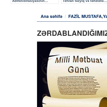
Administrasiyasının
Tehran təzyiq və təhdidlərə
məlumatı əsasında…
təslim olmayacaq
Ana səhifə
FAZİL MUSTAFA
,
Y
ZƏRDABLANDIĞIMI