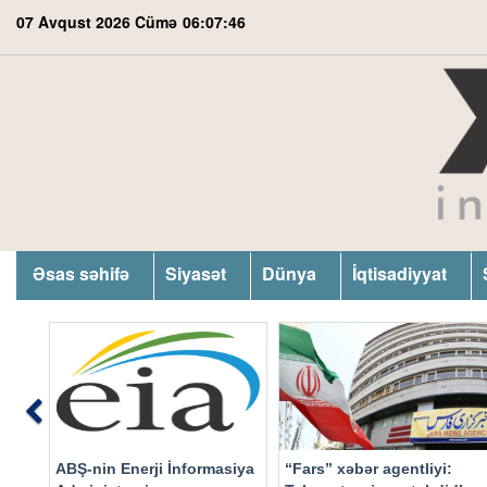
07 Avqust 2026 Cümə
06:07:47
Əsas səhifə
Siyasət
Dünya
İqtisadiyyat
Previous
ABŞ-nin Enerji İnformasiya
“Fars” xəbər agentliyi: