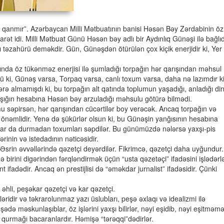
 qanmır”. Azərbaycan Milli Mətbuatının banisi Həsən Bəy Zərdabinin öz
rət idi. Milli Mətbuat Günü Həsən bəy adlı bir Aydınlıq Günəşi ilə bağlıd
təzahürü deməkdir. Gün, Günəşdən ötürülən çox kiçik enerjidir ki, Yer
ltında öz tükənməz enerjisi ilə şumladığı torpağın hər qarışından məhsul
 ki, Günəş varsa, Torpaq varsa, canlı toxum varsa, daha nə lazımdır ki
zərə almamışdı ki, bu torpağın alt qatında toplumun yaşadığı, anladığı din
qarışığın hesabına Həsən bəy arzuladığı məhsulu götürə bilmədi.
umu səpirsən, hər qarışından cücərtilər boy verəcək. Ancaq torpağın və
 önəmlidir. Yenə də şükürlər olsun ki, bu Günəşin yanğısının hesabına
Onlar da durmadan toxumları səpdilər. Bu günümüzdə nələrsə yaxşı-pis
tərinin və istedadının nəticəsidir.
. Əsrin əvvəllərində qəzetçi deyərdilər. Fikrimcə, qəzetçi daha uyğundur.
 birini digərindən fərqləndirmək üçün “usta qəzetəçi” ifadəsini işlədərlə
t ifadədir. Ancaq ən prestijlisi də “əməkdar jurnalist” ifadəsidir. Çünki
əhli, peşəkar qəzetçi və kar qəzetçi.
əridir və təkrarolunmaz yazı üslubları, peşə əxlaqı və idealizmi ilə
peşədə məskunlaşıblar, öz işlərini yaxşı bilirlər, nəyi eşidib, nəyi eşitməmə
ini qurmağı bacaranlardır. Həmişə “tərəqqi”dədirlər.