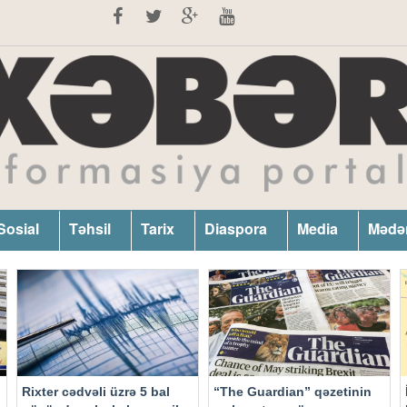
Sosial
Təhsil
Tarix
Diaspora
Media
Mədə
Rixter cədvəli üzrə 5 bal
“The Guardian” qəzetinin