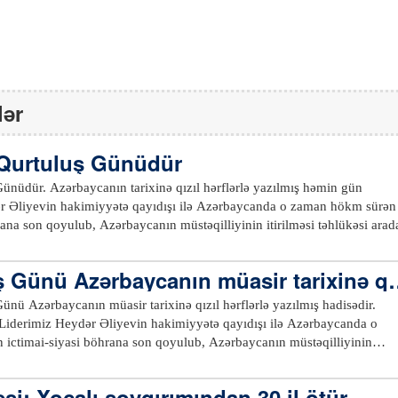
lər
i Qurtuluş Günüdür
lərlə yazılmış həmin gün
 Əliyevin hakimiyyətə qayıdışı ilə Azərbaycanda o zaman hökm sürən
rana son qoyulub, Azərbaycanın müstəqilliyinin itirilməsi təhlükəsi arad
mızda dövlət quruculuğunun, sosial-iqtisadi inkişafının təməli qoyulub.
ə Ulu Öndər Heydər Əliyev Azərbaycan Respublikası Ali Sovetinin sədr
ş Günü Azərbaycanın müasir tarixinə qı
ərbaycanın ən yeni tarixində növbəti və bu günə qədər davam edən uğur
zılmış hadisədir
aycanın tarixinə Milli Qurtuluş günü kimi yazılan 15 iyun tarixi 1998-c
ünü Azərbaycanın müasir tarixinə qızıl hərflərlə yazılmış hadisədir.
ndə bayram kimi qeyd olunur.xeber100.com
derimiz Heydər Əliyevin hakimiyyətə qayıdışı ilə Azərbaycanda o
ictimai-siyasi böhrana son qoyulub, Azərbaycanın müstəqilliyinin
dan qaldırılıb və respublikamızda dövlət quruculuğunun, sosial-iqtisadi
siyasi durum
əsi: Xocalı soyqırımından 30 il ötür
daş müharibəsi təhlükəsi yaradıb. Vətəndaş müharibəsi üçün ciddi zəm