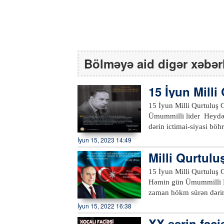
Bölməyə aid digər xəbər
15 İyun Mill
15 İyun Milli Qurtuluş Günüdür. Azərbaycanın tarixinə qızıl hərf
Ümummilli lider Heydər
dərin ictimai-siyasi böh
qaldırılıb və respublika
İyun 15, 2023 14:49
1993-cü il iyunun 15-d
Milli Qurtulu
seçilib, bununla da, Az
l hərflərlə ya
mərhələ başlayıb. Azərb
15 İyun Milli Qurtuluş G
ildən dövlət səviyyəsi
Həmin gün Ümummilli Li
zaman hökm sürən dərin 
itirilməsi təhlükəsi ara
İyun 15, 2022 16:38
inkişafının təməli qoyulub. 1993-cü ilin iyununda ölkədə yaranmış mürəkkəb ictimai-
XX əsrin faci
Azərbaycanda real vətən