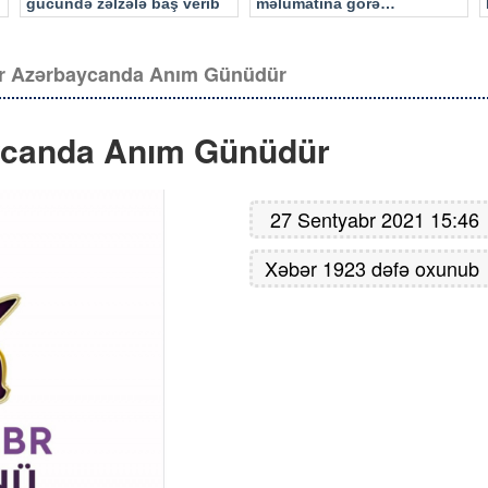
gücündə zəlzələ baş verib
məlumatına görə…
br Azərbaycanda Anım Günüdür
ycanda Anım Günüdür
27 Sentyabr 2021 15:46
Xəbər 1923 dəfə oxunub