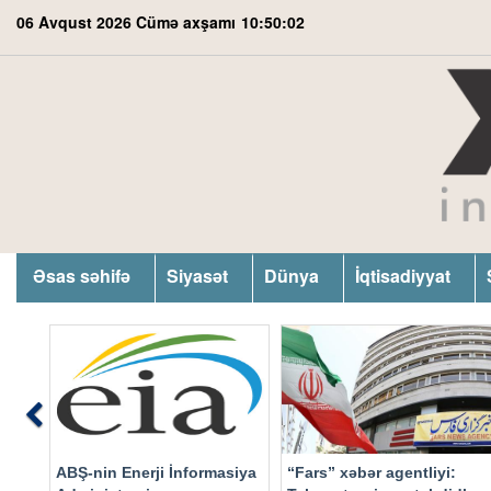
06 Avqust 2026 Cümə axşamı
10:50:03
Əsas səhifə
Siyasət
Dünya
İqtisadiyyat
Previous
ABŞ-nin Enerji İnformasiya
“Fars” xəbər agentliyi: