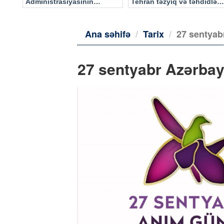
Administrasiyasının
Tehran təzyiq və təhdidlərə
məlumatı əsasında…
təslim olmayacaq
Ana səhifə
Tarix
27 sentya
27 sentyabr Azərba