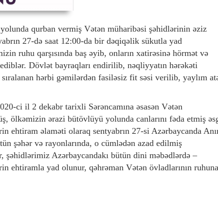
 yolunda qurban vermiş Vətən müharibəsi şəhidlərinin əziz
yabrın 27-də saat 12:00-da bir dəqiqəlik sükutla yad
mizin ruhu qarşısında baş əyib, onların xatirəsinə hörmət və
 ediblər. Dövlət bayraqları endirilib, nəqliyyatın hərəkəti
sıralanan hərbi gəmilərdən fasiləsiz fit səsi verilib, yaylım at
20-ci il 2 dekabr tarixli Sərəncamına əsasən Vətən
 ölkəmizin ərazi bütövlüyü yolunda canlarını fəda etmiş əs
ərin ehtiram əlaməti olaraq sentyabrın 27-si Azərbaycanda An
ün şəhər və rayonlarında, o cümlədən azad edilmiş
ir, şəhidlərimiz Azərbaycandakı bütün dini məbədlərdə –
ərin ehtiramla yad olunur, qəhrəman Vətən övladlarının ruhun