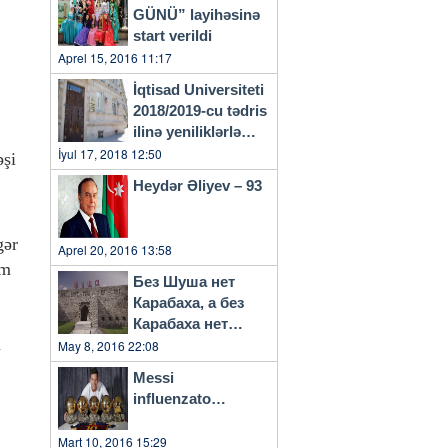
GÜNÜ” layihəsinə
start verildi
Aprel 15, 2016 11:17
İqtisad Universiteti
2018/2019-cu tədris
ilinə yeniliklərlə
başlayacaq
İyul 17, 2018 12:50
əşi
Heydər Əliyev – 93
gər
Aprel 20, 2016 13:58
ım
Без Шуша нет
Карабаха, а без
Карабаха нет
a
Азербайджана…
May 8, 2016 22:08
Messi
influenzato…
Mart 10, 2016 15:29