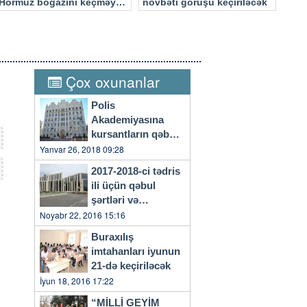
Hörmüz boğazını keçməyə
növbəti görüşü keçiriləcək
cəhd edən hücuma məruz
qalacaq
Çox oxunanlar
Polis
Akademiyasına
kursantların qəbulu
başlayıb
Yanvar 26, 2018 09:28
2017-2018-ci tədris
ili üçün qəbul
şərtləri və
qaydaları…
Noyabr 22, 2016 15:16
Buraxılış
imtahanları iyunun
21-də keçiriləcək
İyun 18, 2016 17:22
“MİLLİ GEYİM