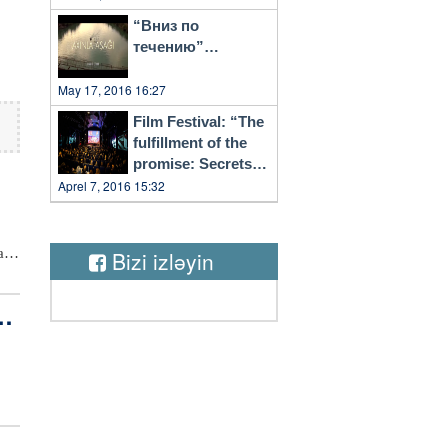
“Вниз по
течению”…
May 17, 2016 16:27
Film Festival: “The
fulfillment of the
promise: Secrets
of Vilnius”
Aprel 7, 2016 15:32
an
Bizi izləyin
i
zı
lu
i
in