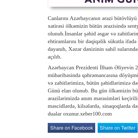
Canlarını Azərbaycanın ərazi bütövlüyü
xatirəsi ölkəmizin bütün ərazisində sent
olunub.İnsanlar şəhid əsgər və zabitləri
ehtiramlarını bir dəqiqəlik sükutla ifadə
dayanıb, Xəzər dənizinin sahil sularında 
açılıb.
Azərbaycan Prezidenti İlham Əliyevin 20
müharibəsində qəhrəmancasına döyüşmüş,
və zabitlərimizə, bütün şəhidlərimizə d
Günü elan olunub. Bu gün ölkəmizin büt
ərazilərimizdə anım mərasimləri keçiril
məscidlərdə, kilsələrdə, sinaqoqlarda d
dualar oxunur.xeber100.com
Share on Facebook
Share on Twitter