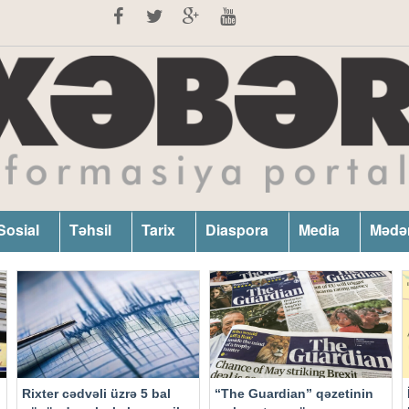
Sosial
Təhsil
Tarix
Diaspora
Media
Mədə
Rixter cədvəli üzrə 5 bal
“The Guardian” qəzetinin