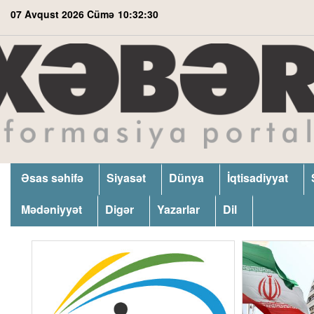
07 Avqust 2026 Cümə
10:32:31
Əsas səhifə
Siyasət
Dünya
İqtisadiyyat
Mədəniyyət
Digər
Yazarlar
Dil