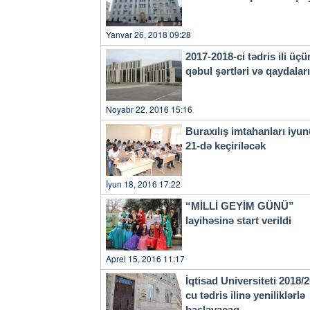
Kəlbəcər rayonu ərazisində e
qiymətlərinə görə Kəlbəcərin
vurulmuşdur. İşğal nəticəsi
Yanvar 26, 2018 09:28
öldürülmüş, 321 nəfər isə ə
2017-2018-ci tədris ili üçü
qəbul şərtləri və qaydala
Noyabr 22, 2016 15:16
Buraxılış imtahanları iyu
21-də keçiriləcək
İyun 18, 2016 17:22
“MİLLİ GEYİM GÜNÜ”
layihəsinə start verildi
Aprel 15, 2016 11:17
İqtisad Universiteti 2018/
cu tədris ilinə yeniliklərlə
başlayacaq