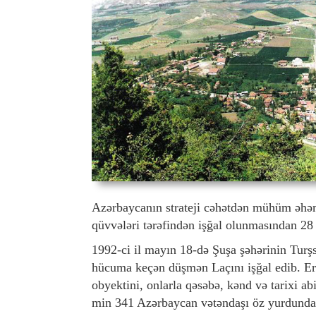
Azərbaycanın strateji cəhətdən mühüm əhəm
qüvvələri tərəfindən işğal olunmasından 28
1992-ci il mayın 18-də Şuşa şəhərinin Turş
hücuma keçən düşmən Laçını işğal edib. Er
obyektini, onlarla qəsəbə, kənd və tarixi abi
min 341 Azərbaycan vətəndaşı öz yurdundan