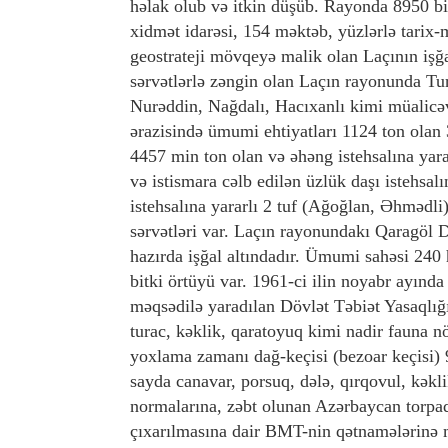
həlak olub və itkin düşüb. Rayonda 8950 bi
xidmət idarəsi, 154 məktəb, yüzlərlə tarix-
geostrateji mövqeyə malik olan Laçının işğa
sərvətlərlə zəngin olan Laçın rayonunda Tur
Nurəddin, Nağdalı, Hacıxanlı kimi müalicə
ərazisində ümumi ehtiyatları 1124 ton olan 3
4457 min ton olan və əhəng istehsalına yara
və istismara cəlb edilən üzlük daşı istehsa
istehsalına yararlı 2 tuf (Ağoğlan, Əhmədli)
sərvətləri var. Laçın rayonundakı Qaragöl 
hazırda işğal altındadır. Ümumi sahəsi 240
bitki örtüyü var. 1961-ci ilin noyabr ayın
məqsədilə yaradılan Dövlət Təbiət Yasaqlığı
turac, kəklik, qaratoyuq kimi nadir fauna n
yoxlama zamanı dağ-keçisi (bezoar keçisi) 
sayda canavar, porsuq, dələ, qırqovul, kəkl
normalarına, zəbt olunan Azərbaycan torpaq
çıxarılmasına dair BMT-nin qətnamələrinə