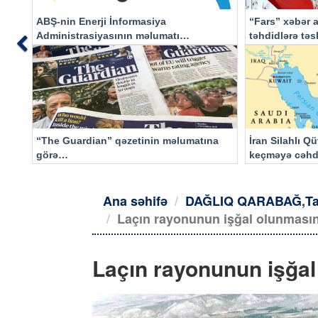
ABŞ-nin Enerji İnformasiya
“Fars” xəbər a
Administrasiyasının məlumatı
təhdidlərə tə
Previous
əsasında…
“The Guardian” qəzetinin məlumatına
İran Silahlı Q
görə…
keçməyə cəhd
qalacaq
Ana səhifə
DAĞLIQ QARABAĞ
,
Ta
Laçın rayonunun işğal olunmasın
Laçın rayonunun işğal