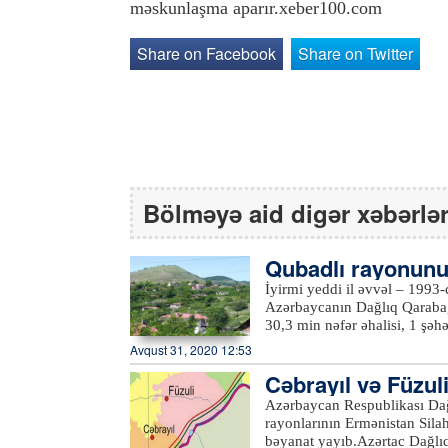
məskunlaşma aparır.xeber100.com
Share on Facebook
Share on Twitter
Bölməyə aid digər xəbərlə
Qubadlı rayonunu
İyirmi yeddi il əvvəl – 1993-
Azərbaycanın Dağlıq Qarabağ
30,3 min nəfər əhalisi, 1 şə
bütünlüklə işğal etdilər. Ha
Avqust 31, 2020 12:53
müxtəlif bölgələrində məcbu
Cəbrayıl və Füzuli
cənub-qərbində, Qarabağ silsi
səviyyəsindən 2003 metr yük
ə əlaqədar bəyan
Azərbaycan Respublikası Dağ
çayları axır. Şimalda Laçın,
rayonlarının Ermənistan Silah
Xocavənd rayonu (42 km), şə
bəyanat yayıb.Azərtac Dağlıq