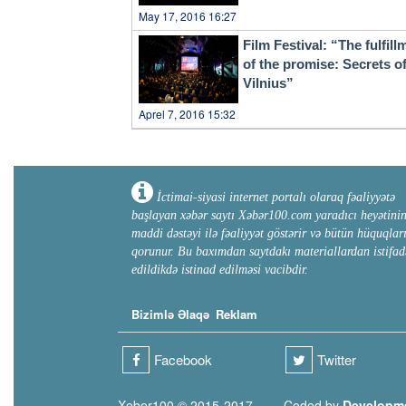
May 17, 2016 16:27
Film Festival: “The fulfill
of the promise: Secrets o
Vilnius”
Aprel 7, 2016 15:32
İctimai-siyasi internet portalı olaraq fəaliyyətə
başlayan xəbər saytı Xəbər100.com yaradıcı heyətini
maddi dəstəyi ilə fəaliyyət göstərir və bütün hüquqlar
qorunur. Bu baxımdan saytdakı materiallardan istifad
edildikdə istinad edilməsi vacibdir.
Bizimlə Əlaqə
Reklam
Facebook
Twitter
Xeber100 © 2015-2017
Coded by
Developm