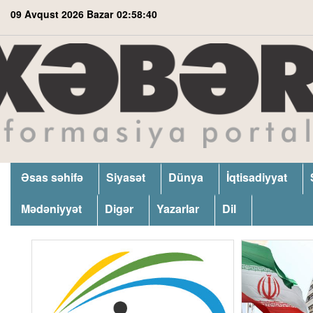
09 Avqust 2026 Bazar
02:58:41
Əsas səhifə
Siyasət
Dünya
İqtisadiyyat
Mədəniyyət
Digər
Yazarlar
Dil