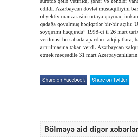
surətdə qətlə yetirildi, şəhər və kəndlər ya
edildi. Azərbaycan dövlət müstəqilliyini bə
obyektiv mənzərəsini ortaya qoymaq imkanı y
qadağa qoyulmuş həqiqətlər bir-bir açılır.
soyqırımı haqqında” 1998-ci il 26 mart tari
verilməsi bu sahədə aparılan tədqiqatlara, h
artırılmasına təkan verdi. Azərbaycan xalqın
etmək məqsədilə 31 mart Azərbaycanlıların
Share on Facebook
Share on Twitter
Bölməyə aid digər xəbərlə