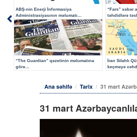
ABŞ-nin Enerji İnformasiya
“Fars” xəbər a
Administrasiyasının məlumatı
təhdidlərə tə
Previous
əsasında…
“The Guardian” qəzetinin məlumatına
İran Silahlı Q
görə…
keçməyə cəhd
qalacaq
Ana səhifə
Tarix
31 mart Azərb
31 mart Azərbaycanlıl