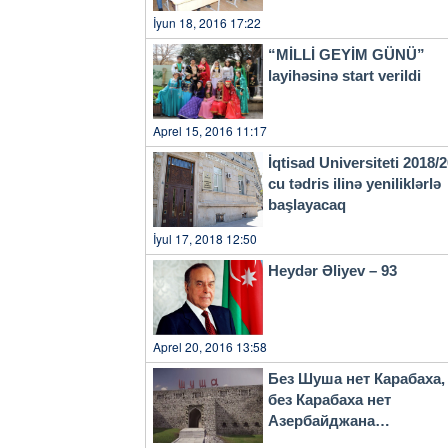
su kəməri talan edilib, dağı
İyun 18, 2016 17:22
“MİLLİ GEYİM GÜNÜ”
layihəsinə start verildi
Aprel 15, 2016 11:17
İqtisad Universiteti 2018/
cu tədris ilinə yeniliklərlə
başlayacaq
İyul 17, 2018 12:50
Heydər Əliyev – 93
Aprel 20, 2016 13:58
Без Шуша нет Карабаха,
без Карабаха нет
Азербайджана…