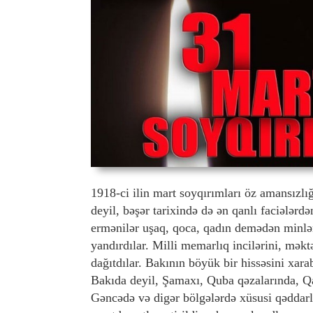
1918-ci ilin mart soyqırımları öz amansızl
deyil, bəşər tarixində də ən qanlı faciələrdə
ermənilər uşaq, qoca, qadın demədən minlərl
yandırdılar. Milli memarlıq incilərini, məkt
dağıtdılar. Bakının böyük bir hissəsini xara
Bakıda deyil, Şamaxı, Quba qəzalarında, 
Gəncədə və digər bölgələrdə xüsusi qəddarlıq