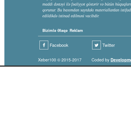
maddi dəstəyi ilə fəaliyyət göstərir və bütün hüquqlar
qorunur. Bu baxımdan saytdakı materiallardan istifad
edildikdə istinad edilməsi vacibdir.
Bizimlə Əlaqə
Reklam
Facebook
Twitter
Xeber100 © 2015-2017
Coded by
Developm