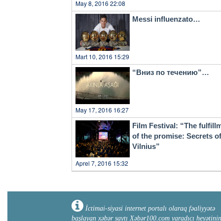
May 8, 2016 22:08
Messi influenzato…
Mart 10, 2016 15:29
“Вниз по течению”…
May 17, 2016 16:27
Film Festival: “The fulfill
of the promise: Secrets o
Vilnius”
Aprel 7, 2016 15:32
İctimai-siyasi internet portalı olaraq fəaliyyətə
başlayan xəbər saytı Xəbər100.com yaradıcı heyətini