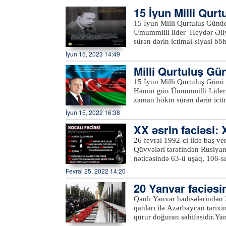
15 İyun Milli Qur
15 İyun Milli Qurtuluş Günüdür. Azərbaycanın tarixinə qızıl hərflərlə yazılmı
Ümummilli lider Heydər Əli
sürən dərin ictimai-siyasi bö
təhlükəsi aradan qaldırılıb v
İyun 15, 2023 14:49
inkişafının təməli qoyulub. 1993-cü il iyunun 15-də Ulu Öndər Heydər Əliyev Azərbaycan
Milli Qurtuluş Gü
Respublikası Ali Sovetinin sə
və bu günə qədər davam edən 
ərflərlə yazılmış 
15 İyun Milli Qurtuluş Günü A
günü kimi yazılan 15 iyun ta
Həmin gün Ümummilli Liderim
olunur.xeber100.com
zaman hökm sürən dərin icti
itirilməsi təhlükəsi aradan q
İyun 15, 2022 16:38
inkişafının təməli qoyulub. 1993-cü ilin iyununda ölkədə yaranmış mürəkkəb ictimai-siyasi
XX əsrin faciəsi: 
durum Azərbaycanda real vət
ciddi zəmin yarandığı vəziyyə
26 fevral 1992-ci ildə baş verən Xoca
AXC-Müsavat iqtidarı son a
Qüvvələri tərəfindən Rusiyanı
Naxçıvan MR Ali Məclisinin 
nəticəsində 63-ü uşaq, 106-sı 
Əliyev xalqın və respublikanı
8 ailə tamamilə məhv edilib, 
Fevral 25, 2022 14:20
Bakıya gəlib. Ölkəni vətənda
itirib. Düşmən gülləsindən 76
götürən Heydər Əliyev həyat
20 Yanvar faciəsi
götürülüb. Əsir götürülənlər
danışıqlar nəticəsində vətəndaş q
günədək məlum deyil. Onu da qeyd edək ki, Xocalı faciəsinə ilk dəfə hüquqi-siyasi qiymət
Qanlı Yanvar hadisələrindən 
iyunun 15-də Ulu Öndər Heydə
Ulu öndər Heydər Əliyev tərə
qanları ilə Azərbaycan tarixi
bununla da, Azərbaycanın ən
fevralın 24-də Azərbaycan R
qürur doğuran səhifəsidir.Yan
mərhələ başlayıb. 15 iyun Az
qərar qəbul edib, BMT-yə, dü