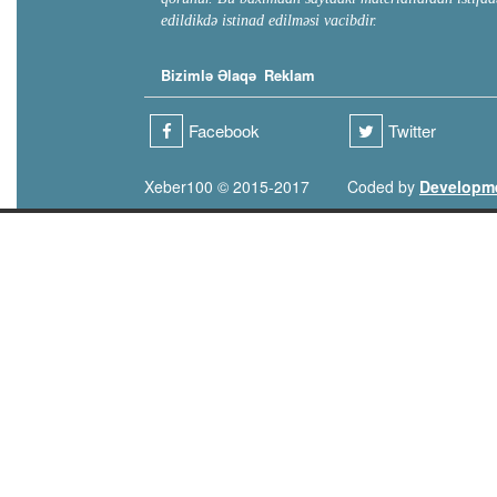
edildikdə istinad edilməsi vacibdir.
Bizimlə Əlaqə
Reklam
Facebook
Twitter
Xeber100 © 2015-2017
Coded by
Developm