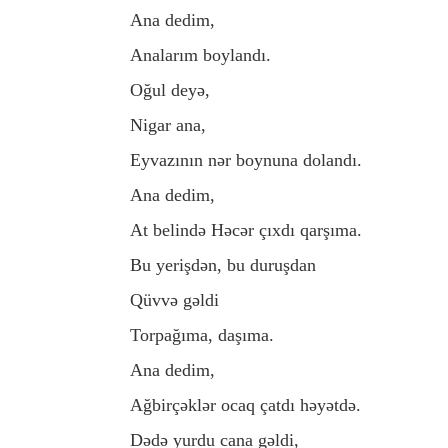
Ana dedim,
Analarım boylandı.
Oğul deyə,
Nigar ana,
Eyvazının nər boynuna dolandı.
Ana dedim,
At belində Həcər çıxdı qarşıma.
Bu yerişdən, bu duruşdan
Qüvvə gəldi
Torpağıma, daşıma.
Ana dedim,
Ağbirçəklər ocaq çatdı həyətdə.
Dədə yurdu cana gəldi,