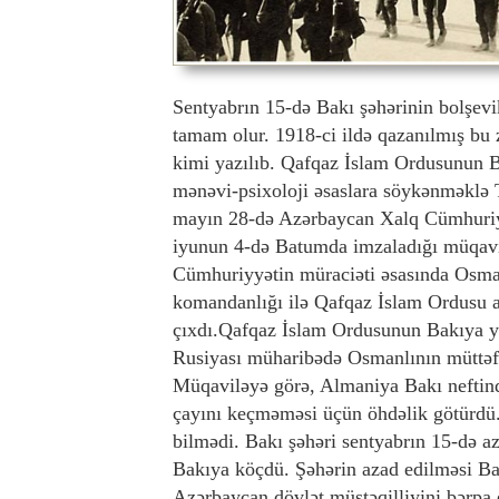
Sentyabrın 15-də Bakı şəhərinin bolşev
tamam olur. 1918-ci ildə qazanılmış bu
kimi yazılıb. Qafqaz İslam Ordusunun Ba
mənəvi-psixoloji əsaslara söykənməklə T
mayın 28-də Azərbaycan Xalq Cümhuriyyə
iyunun 4-də Batumda imzaladığı müqavi
Cümhuriyyətin müraciəti əsasında Osman
komandanlığı ilə Qafqaz İslam Ordusu a
çıxdı.Qafqaz İslam Ordusunun Bakıya y
Rusiyası müharibədə Osmanlının müttəfi
Müqaviləyə görə, Almaniya Bakı neftind
çayını keçməməsi üçün öhdəlik götürdü
bilmədi. Bakı şəhəri sentyabrın 15-də 
Bakıya köçdü. Şəhərin azad edilməsi Bak
Azərbaycan dövlət müstəqilliyini bərpa e