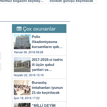
Hörmüz boğazını keçməyə
növbəti görüşü keçiriləcək
cəhd edən hücuma məruz
qalacaq
Çox oxunanlar
Polis
Akademiyasına
kursantların qəbulu
başlayıb
Yanvar 26, 2018 09:28
2017-2018-ci tədris
ili üçün qəbul
şərtləri və
qaydaları…
Noyabr 22, 2016 15:16
Buraxılış
imtahanları iyunun
21-də keçiriləcək
İyun 18, 2016 17:22
“MİLLİ GEYİM