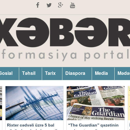
Sosial
Təhsil
Tarix
Diaspora
Media
Mədə
Rixter cədvəli üzrə 5 bal
“The Guardian” qəzetinin