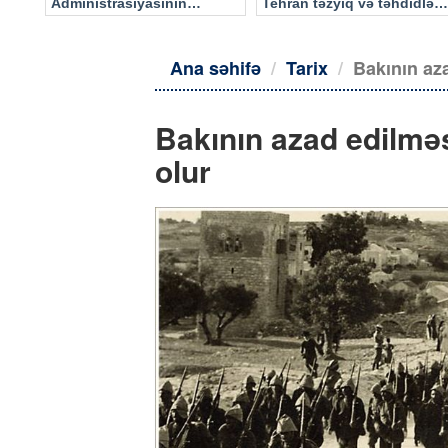
Administrasiyasının
Tehran təzyiq və təhdidlərə
məlumatı əsasında…
təslim olmayacaq
Ana səhifə
Tarix
Bakının az
Bakının azad edilmə
olur