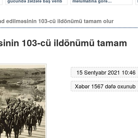
gücündə zəlzələ baş verib
məlumatına görə…
ad edilməsinin 103-cü ildönümü tamam olur
sinin 103-cü ildönümü tamam
15 Sentyabr 2021 10:46
Xəbər 1567 dəfə oxunub