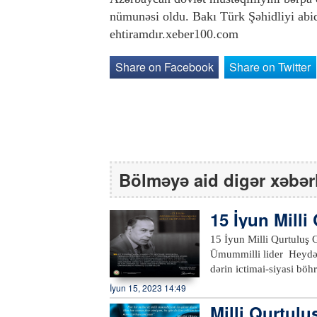
nümunəsi oldu. Bakı Türk Şəhidliyi abid
ehtiramdır.xeber100.com
Share on Facebook
Share on Twitter
Bölməyə aid digər xəbər
15 İyun Mill
15 İyun Milli Qurtuluş Günüdür. Azərbaycanın tarixinə qızıl hərf
Ümummilli lider Heydər
dərin ictimai-siyasi böh
qaldırılıb və respublika
İyun 15, 2023 14:49
1993-cü il iyunun 15-d
Milli Qurtulu
seçilib, bununla da, Az