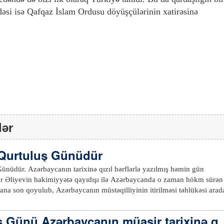
əsi isə Qafqaz İslam Ordusu döyüşçülərinin xatirəsinə
lər
i Qurtuluş Günüdür
lərlə yazılmış həmin gün
 Əliyevin hakimiyyətə qayıdışı ilə Azərbaycanda o zaman hökm sürən
rana son qoyulub, Azərbaycanın müstəqilliyinin itirilməsi təhlükəsi arad
mızda dövlət quruculuğunun, sosial-iqtisadi inkişafının təməli qoyulub.
ə Ulu Öndər Heydər Əliyev Azərbaycan Respublikası Ali Sovetinin sədr
ş Günü Azərbaycanın müasir tarixinə qı
ərbaycanın ən yeni tarixində növbəti və bu günə qədər davam edən uğur