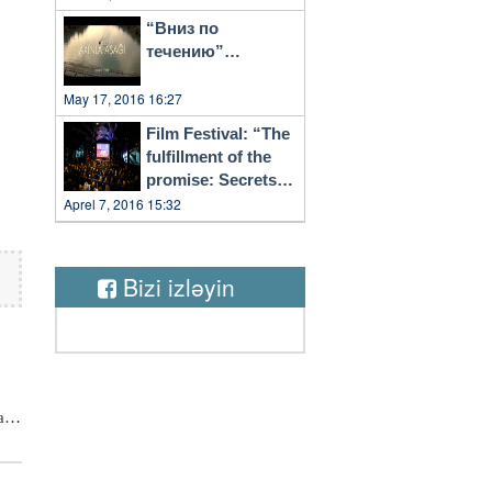
“Вниз по
течению”…
May 17, 2016 16:27
Film Festival: “The
fulfillment of the
promise: Secrets
of Vilnius”
Aprel 7, 2016 15:32
Bizi izləyin
an
i
zı
lu