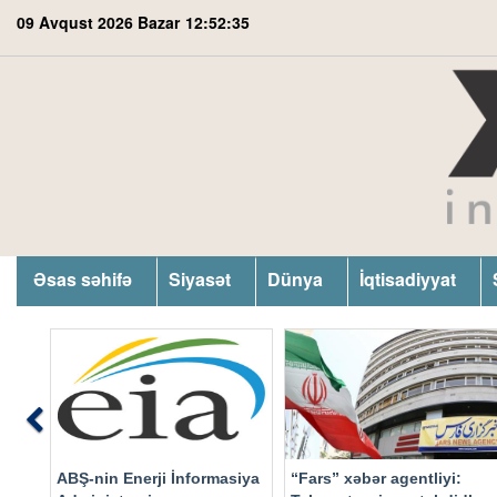
09 Avqust 2026 Bazar
12:52:36
Əsas səhifə
Siyasət
Dünya
İqtisadiyyat
Previous
ABŞ-nin Enerji İnformasiya
“Fars” xəbər agentliyi: