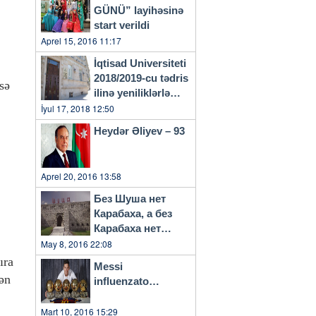
GÜNÜ” layihəsinə
start verildi
Aprel 15, 2016 11:17
İqtisad Universiteti
2018/2019-cu tədris
sə
ilinə yeniliklərlə
başlayacaq
İyul 17, 2018 12:50
Heydər Əliyev – 93
Aprel 20, 2016 13:58
Без Шуша нет
Карабаха, а без
Карабаха нет
Азербайджана…
May 8, 2016 22:08
ıra
Messi
ən
influenzato…
Mart 10, 2016 15:29