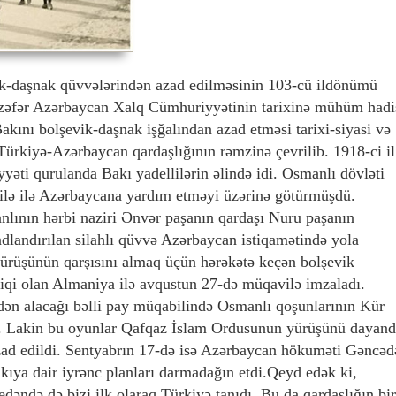
ik-daşnak qüvvələrindən azad edilməsinin 103-cü ildönümü
 zəfər Azərbaycan Xalq Cümhuriyyətinin tarixinə mühüm hadi
kını bolşevik-daşnak işğalından azad etməsi tarixi-siyasi və
ürkiyə-Azərbaycan qardaşlığının rəmzinə çevrilib. 1918-ci il
ti qurulanda Bakı yadellilərin əlində idi. Osmanlı dövləti
lə ilə Azərbaycana yardım etməyi üzərinə götürmüşdü.
lının hərbi naziri Ənvər paşanın qardaşı Nuru paşanın
dlandırılan silahlı qüvvə Azərbaycan istiqamətində yola
ürüşünün qarşısını almaq üçün hərəkətə keçən bolşevik
qi olan Almaniya ilə avqustun 27-də müqavilə imzaladı.
ən alacağı bəlli pay müqabilində Osmanlı qoşunlarının Kür
. Lakin bu oyunlar Qafqaz İslam Ordusunun yürüşünü dayand
azad edildi. Sentyabrın 17-də isə Azərbaycan hökuməti Gəncəd
ıya dair iyrənc planları darmadağın etdi.Qeyd edək ki,
dəndə də bizi ilk olaraq Türkiyə tanıdı. Bu da qardaşlığın bir