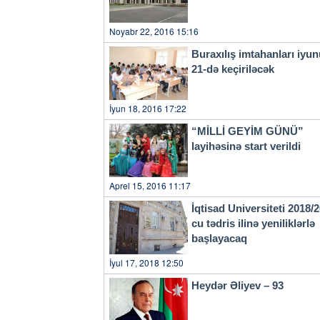
Noyabr 22, 2016 15:16
Buraxılış imtahanları iyu
21-də keçiriləcək
İyun 18, 2016 17:22
“MİLLİ GEYİM GÜNÜ”
layihəsinə start verildi
Aprel 15, 2016 11:17
İqtisad Universiteti 2018/
cu tədris ilinə yeniliklərlə
başlayacaq
İyul 17, 2018 12:50
Heydər Əliyev – 93