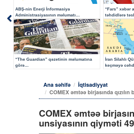
ABŞ-nin Enerji İnformasiya
“Fars” xəbər a
Administrasiyasının məlumatı
təhdidlərə tə
Previous
əsasında…
“The Guardian” qəzetinin məlumatına
İran Silahlı Q
görə…
keçməyə cəhd
qalacaq
Ana səhifə
İqtisadiyyat
COMEX əmtəə birjasında qızılın bi
COMEX əmtəə birjasında
unsiyasının qiyməti 49,