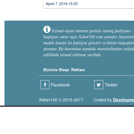
Aprel 7, 2016 15:32
İctimai-siyasi internet portalı olaraq fəaliyyətə
başlayan xəbər saytı Xəbər100.com yaradıcı heyətini
maddi dəstəyi ilə fəaliyyət göstərir və bütün hüquqlar
qorunur. Bu baxımdan saytdakı materiallardan istifad
edildikdə istinad edilməsi vacibdir.
Bizimlə Əlaqə
Reklam
Facebook
Twitter
Xeber100 © 2015-2017
Coded by
Developm