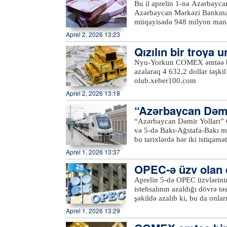
şkil edib
Bu il aprelin 1-nə Azərbayca
Azərbaycan Mərkəzi Bankına is
müqayisədə 948 milyon man
Aprel 2, 2026 13:23
Qızılın bir troya 
Nyu-Yorkun COMEX əmtəə birja
azalaraq 4 632,2 dollar təşki
olub.xeber100.com
Aprel 2, 2026 13:18
“Azərbaycan Dəmir
üzrə əlavə qatar re
“Azərbaycan Dəmir Yolları” 
və 5-də Bakı-Ağstafa-Bakı marşrutu üzr
bu tarixlərdə hər iki istiqamətə səfərlər təşkil e
endirimlə dəmiryol kassalar
Aprel 1, 2026 13:37
əldə etmək olar. Qeyd edək k
OPEC-ə üzv olan dö
gündəlik səfərlər təşkil olu
alıb
Aprelin 5-də OPEC üzvlərinin
istehsalının azaldığı dövrə t
şəkildə azalıb ki, bu da onlar
üzvü olan Yaxın Şərq ölkələri i
Aprel 1, 2026 13:29
üzvləri fevralda dünya bazarı
həcmi 21,57 milyon barelə dü