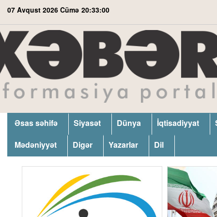
07 Avqust 2026 Cümə
20:33:01
Əsas səhifə
Siyasət
Dünya
İqtisadiyyat
Mədəniyyət
Digər
Yazarlar
Dil