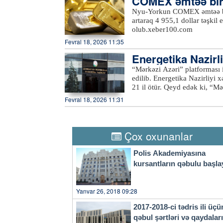
COMEX əmtəə birja
Tələbin artması təklifin isə 
məti 49,2 dollar ar
Nyu-Yorkun COMEX əmtəə birja
Sudan, Nigeriya kimi OPEC+ öl
artaraq 4 955,1 dollar təşkil
üstələyə bilmirlər. Bu ölkəl
olub.xeber100.com
həcmli hasilatları da yoxdur. Daha çox ixrac itkisinə məruz qalan Küveyt, Səudiyyə
Fevral 18, 2026 11:35
Ərəbistanı, BƏƏ və İraq olub.
halda, martda cəmi 1,4 milyon
Energetika Nazirl
azaldığını göstərir. Razılaşmaya görə, OPEC ölkələri 2026-cı ilin birinci kvartalının sonuna
7 milyon ton neft 
“Mərkəzi Azəri” platforması i
kimi hasilatı artırmayacaqla
edilib. Energetika Nazirliyi xəbər verir ki, platformanın ilk neft hasilatına başlanılmasından
21 il ötür. Qeyd edək ki, “Mərkəzi Azəri” hasilat, qazma və yaşayış platforması ona körpü ilə
birləşmiş texniki platforma 
Fevral 18, 2026 11:31
böyük dəniz komplekslərində
platformalara və qurğulara v
texniki imkanları sayəsində b
təmin edir.
Çox oxunanlar
Polis Akademiyasına
kursantların qəbulu başla
Yanvar 26, 2018 09:28
2017-2018-ci tədris ili üçü
qəbul şərtləri və qaydala