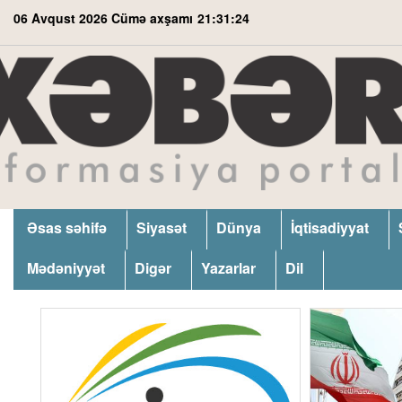
06 Avqust 2026 Cümə axşamı
21:31:25
Əsas səhifə
Siyasət
Dünya
İqtisadiyyat
Mədəniyyət
Digər
Yazarlar
Dil