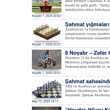
b
Misli Premyer Liqasında X tu
“Nizami xəzinəsi” adlanan bə
hesabı ilə qalib gəlib. “Neft
çıxışları olub. Bu gün gimnas
təmsilçisinin ulduz futbolçusu Vens
vurulacaq.xeber100.com
gün turun açılış matçında “Q
Noyabr 1, 2025 20:30
Şahmat yığmaları
açılışı olub
Azərbaycan və Özbəkistanın 
çempionatına seçmə xarakter d
dövlət himnlərinin səsləndirilməsi ilə başlayıb. İspaniy
mötəbər yarışda təşkilatçı öl
Noyabr 1, 2025 20:27
dörd komandası – Gürcüstan,
8 Noyabr – Zəfər 
sıralamasına əsasən, qitələr 
komandaları iştirak edəcək. Dünya çempionatına 12-ci vəsiqənin sahibi Azərbaycan və
cək
Noyabrın 11-də Azərbaycan M
Özbəkistan komandalarının seçmə matçında 
Motokros çempionatı keçirəc
Federasiyadan bildirilib ki,
inkişafına dəstək olmaq, gən
Noyabr 1, 2025 20:21
canından keçən qəhrəmanlarımızın xatirəsi
Şahmat sahəsində
güclü motokros idmançıları il
edəcəklər. Tamaşaçıları maraq
işi imzalanıb
ABŞ və Azərbaycan arasında
gözləyir. Azərbaycan Motosiklet İdmanı Federasiyasının prezidenti Fuad Bağırov bildirib:
Şahmat Akademiyası ilə San 
“Bu çempionat təkcə idman tə
imzalanıb. Şahmat Akademiyasının prezidenti Sərxan Həşimovun iştirakı ilə San Dieqo
cəsarət və vətənpərvərlik aşı
Dövlət Universitetində baş t
May 10, 2025 18:11
vətəndaşlarımızı bu günü biz
müəssisəsində ilk dəfə olaraq
“Heydər Əliyev Kub
dəstəyi və azərbaycanlı tələbə