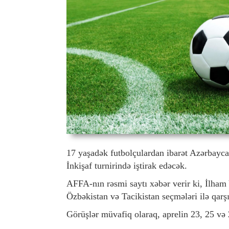
17 yaşadək futbolçulardan ibarət Azərbayca
İnkişaf turnirində iştirak edəcək.
AFFA-nın rəsmi saytı xəbər verir ki, İlham
Özbəkistan və Tacikistan seçmələri ilə qarş
Görüşlər müvafiq olaraq, aprelin 23, 25 və