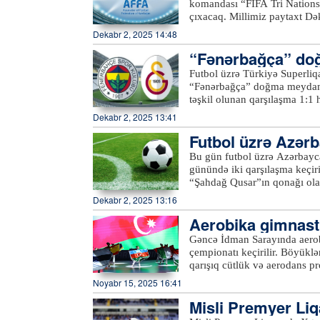
komandası “FIFA Tri Nations
çıxacaq. Millimiz paytaxt Dək
olunacaq matç Bakı vaxtı ilə
Dekabr 2, 2025 14:48
üzərində 2:0 hesablı qələb
“Fənərbağça” do
olmasa, turniri qalib tamam
ib
Futbol üzrə Türkiyə Superliqa
“Fənərbağça” doğma meydand
təşkil olunan qarşılaşma 1:1 
qonaqların heyətində Leroy S
Dekabr 2, 2025 13:41
imza atıb. Qeyd edək ki, xall
Futbol üzrə Azər
start veriləcək
Bu gün futbol üzrə Azərbayca
günündə iki qarşılaşma keçir
“Şahdağ Qusar”ın qonağı ol
başlayacaq. Bu cütün qalibi 
Dekabr 2, 2025 13:16
qarşılaşacaq. Digər oyunda i
Aerobika gimnasti
Kompleksinin stadionunda keç
qalibi növbəti raundda “Difa
mərasimi keçirili
Gəncə İdman Sarayında aerob
1/8 final mərhələsinin digər
çempionatı keçirilir. Böyüklər
qarışıq cütlük və aerodans pro
mərhələsi, sonuncu gün isə fin
Noyabr 15, 2025 16:41
mərasimində iştirakçı ölkələ
Misli Premyer Liqa
başçısı Niyazi Bayramov və 
açılış mərasimində çıxış edi