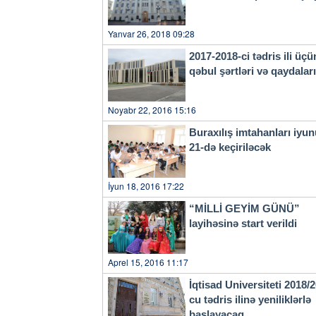
20-də keçiriləcək 2 qarşıla
Yanvar 26, 2018 09:28
2017-2018-ci tədris ili üçü
qəbul şərtləri və qaydala
Noyabr 22, 2016 15:16
Buraxılış imtahanları iyu
21-də keçiriləcək
İyun 18, 2016 17:22
“MİLLİ GEYİM GÜNÜ”
layihəsinə start verildi
Aprel 15, 2016 11:17
İqtisad Universiteti 2018/
cu tədris ilinə yeniliklərlə
başlayacaq