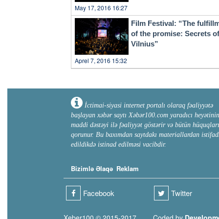
May 17, 2016 16:27
Film Festival: “The fulfill
of the promise: Secrets o
Vilnius”
Aprel 7, 2016 15:32
İctimai-siyasi internet portalı olaraq fəaliyyətə
başlayan xəbər saytı Xəbər100.com yaradıcı heyətini
maddi dəstəyi ilə fəaliyyət göstərir və bütün hüquqlar
qorunur. Bu baxımdan saytdakı materiallardan istifad
edildikdə istinad edilməsi vacibdir.
Bizimlə Əlaqə
Reklam
Facebook
Twitter
Xeber100 © 2015-2017
Coded by
Developm