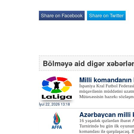
Share on Facebook
Share on Twitter
Bölməyə aid digər xəbərlə
Milli komandanın
zatmağı planlaşdı
İspaniya Kral Futbol Federas
müqavilənin müddətini uzatma
Mütəxəssisin hazırkı sözləşm
RFEF onunla anlaşmanın müdd
İyul 22, 2026 13:18
danışıqların yaxın aylarda başlanacağı gözlənilir. Qeyd 
Azərbaycan milli 
dekabrında İspaniya millisini
onun rəhbərliyi altında UEF
oyununa çıxacaq
16 yaşadək qızlardan ibarət
qalibi olub.xeber100.com
Turnirində bu gün ilk oyunun
komandası ilə qarşılaşacaq. B