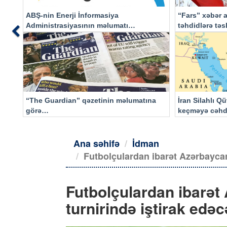
ABŞ-nin Enerji İnformasiya
“Fars” xəbər a
Administrasiyasının məlumatı
təhdidlərə tə
Previous
əsasında…
“The Guardian” qəzetinin məlumatına
İran Silahlı Q
görə…
keçməyə cəhd
qalacaq
Ana səhifə
İdman
Futbolçulardan ibarət Azərbaycan 
Futbolçulardan ibarət 
turnirində iştirak edə