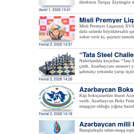
direktoru Turqay Zeytingöz məlumat verib. O bildirib ki,
yığmalarının heyətinin güclən
Aprel 1, 2026 13:41
“Xüsusilə 3x3 basketbol üz
Misli Premyer Liq
hədəfimiz olduğu üçün bu va
ablı qələbə qazan
Misli Premyer Liqasının XVI
dəfə səfərdə böyükhesablı qə
xəbər verir ki, paytaxt təmsi
sonuncu dəfə belə nəticəyə 
Fevral 2, 2026 14:37
gözləyən Bakı klubu 2024-cü
“Tata Steel Chall
“Neftçi”nin səfərdəki 4 və ya
mövsümündə qeydə alınmışdı
çatıb
Niderlandda keçirilən “Tata 
cü il aprelin 8-də “Sumqayı
çatıb. Azərbaycanı ənənəvi y
şahmatçı yekunda yarışı üçü
Fevral 2, 2026 14:26
Azərbaycan Boks F
məşq toplanışına 
Kişi boksçulardan ibarət Azər
verib. Azərbaycan Boks Federasiyasından verilən məlumata görə, Ravşan Xocayevin baş
məşqçisi olduğu yığma hazır
çempionatının bütün mükafatç
Fevral 2, 2026 14:18
əsas diqqət ümumi fiziki hazırlığa yönələcək. Qeyd e
Azərbaycan milli
yekunlaşacaq.
Football Series 2
Banqladeşdə təlim-məşq topla