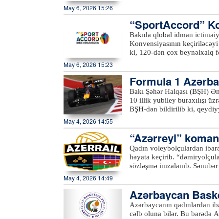
başlanacaq.xeber100.com
May 6, 2026 15:26
“SportAccord” Kon
müəyyənləşib
Bakıda qlobal idman ictimaiy
Konvensiyasının keçiriləcəyi yeni tarixlər mü
ki, 120-dən çox beynəlxalq fe
olunacaq. 2026-cı il üçün nəzərdə tutulan tarixlərdə edilmiş dəyişikliklərə uyğun olaraq,
May 6, 2026 15:23
“SportAccord” və Azərbaycand
Formula 1 Azərba
səviyyədə təşkil olunması məq
əməkdaşlıq ediblər. Beləlikl
çiriləcək
Bakı Şəhər Halqası (BŞH) Əmə
federasiyalar, ev sahibi şəhə
10 illik yubiley buraxılışı ü
aparıcı nümayəndələrini bir a
BŞH-dən bildirilib ki, qeydiy
biri üçün xüsusi platformaya çevriləcək. Xatırladaq ki, daha əvvəl
Halqasının mobil tətbiqi vasi
May 4, 2026 14:55
24–28-də keçirilməsi planlaş
seçim prosesi nəzərə alınaraq
“Azərreyl” komand
proqram iştirakçılara dünyan
iştirak etmək imkanı yaradır. Qeyd edək ki, könüllü olmaq istəyən şəxslər məsuliyyətli,
erini həyata keçir
Qadın voleybolçulardan ibarə
enerjili, ünsiyyətcil olmalı 
həyata keçirib. “dəmiryolçul
Proqram üçün minimum yaş həd
sözləşmə imzalanıb. Sənubər
mərhələsində üstünlük veriləcək. Xatırladaq ki, ötən il proqram çərçivəsində 3
formasını geyinib.xeber100
May 4, 2026 14:49
müraciət qeydə alınıb və onla
Formula 1 Azərbaycan Qran-P
Azərbaycan Baske
ə…
Azərbaycanın qadınlardan iba
cəlb oluna bilər. Bu barədə Azərbaycan Basketbol Federasiyasının (ABF) türkiyəli idman