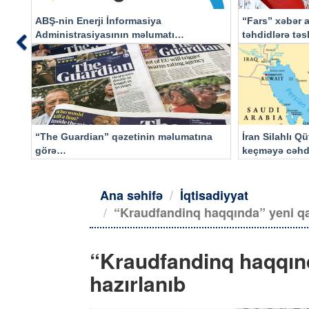
ABŞ-nin Enerji İnformasiya
“Fars” xəbər a
Administrasiyasının məlumatı
təhdidlərə tə
Previous
əsasında…
“The Guardian” qəzetinin məlumatına
İran Silahlı Q
görə…
keçməyə cəhd
qalacaq
Ana səhifə
İqtisadiyyat
“Kraudfandinq haqqında” yeni qa
“Kraudfandinq haqqınd
hazırlanıb