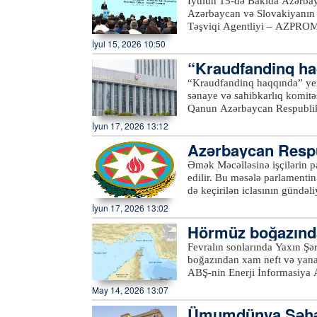
İyulun 15-də Bakıda Azərbaycan-Sl
daha keyfiyyətli və dayanıqlı
Azərbaycan və Slovakiyanın iq
Təşviqi Agentliyi – AZPROMO 
Agentliyinin (SARIO) birgə təşkilatçılığı ilə baş 
İyul 15, 2026 10:50
müxtəlif sahələri təmsil edən
“Kraudfandinq haq
“Kraudfandinq haqqında” yeni
sənaye və sahibkarlıq komitəs
Qanun Azərbaycan Respublika
keçirilməsinin hüquqi, təşkil
İyun 17, 2026 13:12
fəaliyyətinə dair tələbləri, h
Azərbaycan Respu
məsələlərini tənzimləyəcək. Yeddi fəsil, 23 maddədən ibarət olan qanunun məqsədi iqtisadi
fəaliyyət subyektlərinə, xüsus
ddə əlavə edilir
Əmək Məcəlləsinə işçilərin p
biznes aktivliyinin artırılma
edilir. Bu məsələ parlamentin
kapital bazarının imkanlarınd
də keçirilən iclasının gündəliyinə daxil edilib. Qanun la
kanallarına əlverişli çıxış i
şəxsin təsisçisinin (iştirakçı
İyun 17, 2026 13:02
investorların hüquqlarının m
təşəbbüsü ilə işçiyə güzəştli 
Hörmüz boğazında
(səhmlərinin) verilməsi və y
bağlı məsələləri tənzimləyən ayrı
barel azalıb
Fevralın sonlarında Yaxın Ş
7-1-ci və 76-1-ci maddələr əl
boğazından xam neft və yanacaq 
işçilərin pay (səhm) iştirakı
ABŞ-nin Enerji İnformasiya 
mülkiyyətinə keçməsi üçün aşağı
dövründə Körfəzdən yalnız m
May 14, 2026 13:07
əsaslanan şərt: tərəflər ara
yenidən alovlanır, aprelin əv
münasibətlərində olması şərt
Ümumdünya Şəhər
ayrılıqlarının həllində və sülh