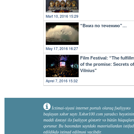
Mart 10, 2016 15:29
“Вниз по течению”…
May 17, 2016 16:27
Film Festival: “The fulfill
of the promise: Secrets o
Vilnius”
Aprel 7, 2016 15:32
İctimai-siyasi internet portalı olaraq fəaliyyətə
başlayan xəbər saytı Xəbər100.com yaradıcı heyətini
maddi dəstəyi ilə fəaliyyət göstərir və bütün hüquqlar
qorunur. Bu baxımdan saytdakı materiallardan istifad
edildikdə istinad edilməsi vacibdir.