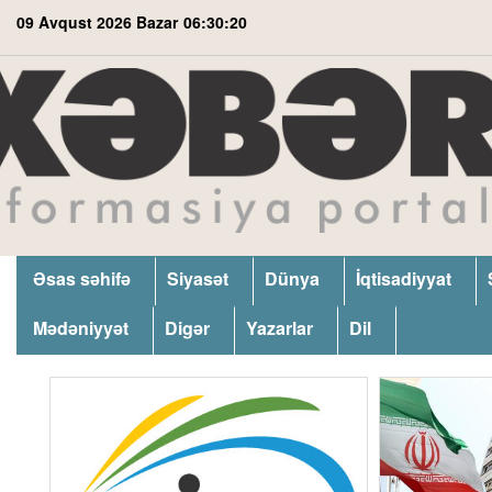
09 Avqust 2026 Bazar
06:30:21
Əsas səhifə
Siyasət
Dünya
İqtisadiyyat
Mədəniyyət
Digər
Yazarlar
Dil