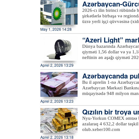
Azərbaycan-Gürcü
çatıb. Rüb ərzində Asiya bazarında LNG idxalı 1 faiz artaraq 66,9 milyon tona yüksəlib. Çin,
lanıb
2026-cı ilin birinci rübündə
Yaponiya, Koreya Respublika
şirkətlərlə birbaşa və regiond
çatıb, Çinin idxalı isə 6,3 f
üzrə yerli işçi qüvvəsinə (xid
artması, Rusiyadan boru kəmər
494,6 milyon dollar təşkil edib
Yaponiyanın idxalı 18,2 mily
May 1, 2026 14:28
2026-cı ilin birinci rübünün 
6,9 faiz artaraq 13,4 milyon tona yüksəlib. Böyük Britaniya
“Azeri Light” mark
yerli tərəfdaşı olan birgə mü
birinci rübdə Avropa bazarın
xərcləyib. Hesabata görə, şirkət hesabat dövründə xarici podratçıların ölkə daxilində
Regionun qlobal LNG tələbatı
ar azalıb
Dünya bazarında Azərbaycan n
məsrəflərinə (55 şirkət üzrə
idxalı isə 12 faiz artaraq 28
qiyməti 1,56 dollar və ya 1,18 faiz azalar
bp-nin 169 kiçik və orta müəs
saxlama tutumunun azalması 
neftinin ən aşağı qiyməti 202
xərcləri isə 19,6 milyon doll
faizə çatıb.xeber100.com
2008-ci ilin iyulunda (149,6
Aprel 2, 2026 13:29
Azərbaycanda pul
şkil edib
Bu il aprelin 1-nə Azərbayca
Azərbaycan Mərkəzi Bankına is
müqayisədə 948 milyon man
Aprel 2, 2026 13:23
Qızılın bir troya 
Nyu-Yorkun COMEX əmtəə birja
azalaraq 4 632,2 dollar təşki
olub.xeber100.com
Aprel 2, 2026 13:18