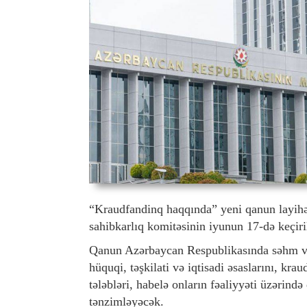
“Kraudfandinq haqqında” yeni qanun layihəs
sahibkarlıq komitəsinin iyunun 17-də keçiril
Qanun Azərbaycan Respublikasında səhm və 
hüquqi, təşkilati və iqtisadi əsaslarını, kr
tələbləri, habelə onların fəaliyyəti üzərind
tənzimləyəcək.