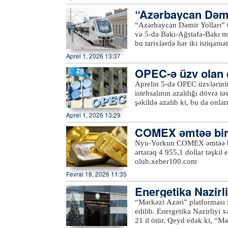
“Azərbaycan Dəmir
üzrə əlavə qatar re
“Azərbaycan Dəmir Yolları” 
və 5-də Bakı-Ağstafa-Bakı marşrutu üzr
bu tarixlərdə hər iki istiqamətə səfərlər təşkil e
endirimlə dəmiryol kassalar
Aprel 1, 2026 13:37
əldə etmək olar. Qeyd edək k
OPEC-ə üzv olan dö
gündəlik səfərlər təşkil olu
alıb
Aprelin 5-də OPEC üzvlərinin
istehsalının azaldığı dövrə t
şəkildə azalıb ki, bu da onlar
üzvü olan Yaxın Şərq ölkələri i
Aprel 1, 2026 13:29
üzvləri fevralda dünya bazarı
COMEX əmtəə birja
həcmi 21,57 milyon barelə dü
Tələbin artması təklifin isə 
məti 49,2 dollar ar
Nyu-Yorkun COMEX əmtəə birja
Sudan, Nigeriya kimi OPEC+ öl
artaraq 4 955,1 dollar təşkil
üstələyə bilmirlər. Bu ölkəl
olub.xeber100.com
həcmli hasilatları da yoxdur. Daha çox ixrac itkisinə məruz qalan Küveyt, Səudiyyə
Fevral 18, 2026 11:35
Ərəbistanı, BƏƏ və İraq olub.
halda, martda cəmi 1,4 milyon
Energetika Nazirl
azaldığını göstərir. Razılaşmaya görə, OPEC ölkələri 2026-cı ilin birinci kvartalının sonuna
7 milyon ton neft 
“Mərkəzi Azəri” platforması i
kimi hasilatı artırmayacaqla
edilib. Energetika Nazirliyi xəbər verir ki, platformanın ilk neft hasilatına başlanılmasından
21 il ötür. Qeyd edək ki, “Mərkəzi Azəri” hasilat, qazma və yaşayış platforması ona körpü ilə