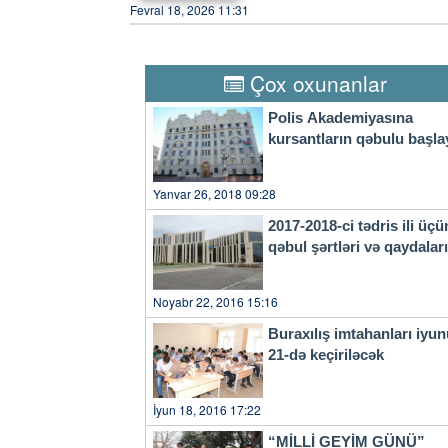
birləşmiş texniki platforma 
Fevral 18, 2026 11:31
böyük dəniz komplekslərində
platformalara və qurğulara v
texniki imkanları sayəsində b
təmin edir.
Çox oxunanlar
Polis Akademiyasına
kursantların qəbulu başla
Yanvar 26, 2018 09:28
2017-2018-ci tədris ili üçü
qəbul şərtləri və qaydala
Noyabr 22, 2016 15:16
Buraxılış imtahanları iyu
21-də keçiriləcək
İyun 18, 2016 17:22
“MİLLİ GEYİM GÜNÜ”