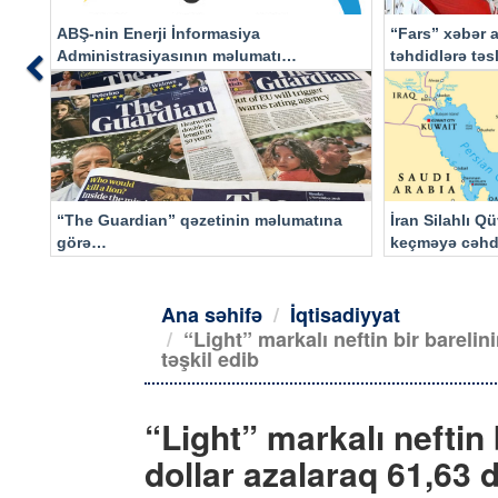
ABŞ-nin Enerji İnformasiya
“Fars” xəbər a
Administrasiyasının məlumatı
təhdidlərə tə
Previous
əsasında…
“The Guardian” qəzetinin məlumatına
İran Silahlı Q
görə…
keçməyə cəhd
qalacaq
Ana səhifə
İqtisadiyyat
“Light” markalı neftin bir barelin
təşkil edib
“Light” markalı neftin 
dollar azalaraq 61,63 d