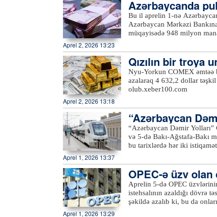
Azərbaycanda pul
şkil edib
Bu il aprelin 1-nə Azərbayca
Azərbaycan Mərkəzi Bankına is
müqayisədə 948 milyon man
Aprel 2, 2026 13:23
Qızılın bir troya 
Nyu-Yorkun COMEX əmtəə birja
azalaraq 4 632,2 dollar təşki
olub.xeber100.com
Aprel 2, 2026 13:18
“Azərbaycan Dəmir
üzrə əlavə qatar re
“Azərbaycan Dəmir Yolları” 
və 5-də Bakı-Ağstafa-Bakı marşrutu üzr
bu tarixlərdə hər iki istiqamətə səfərlər təşkil e
endirimlə dəmiryol kassalar
Aprel 1, 2026 13:37
əldə etmək olar. Qeyd edək k
OPEC-ə üzv olan dö
gündəlik səfərlər təşkil olu
alıb
Aprelin 5-də OPEC üzvlərinin
istehsalının azaldığı dövrə t
şəkildə azalıb ki, bu da onlar
üzvü olan Yaxın Şərq ölkələri i
Aprel 1, 2026 13:29