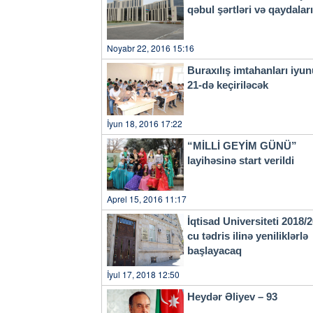
qəbul şərtləri və qaydala
Noyabr 22, 2016 15:16
Buraxılış imtahanları iyu
21-də keçiriləcək
İyun 18, 2016 17:22
“MİLLİ GEYİM GÜNÜ”
layihəsinə start verildi
Aprel 15, 2016 11:17
İqtisad Universiteti 2018/
cu tədris ilinə yeniliklərlə
başlayacaq
İyul 17, 2018 12:50
Heydər Əliyev – 93