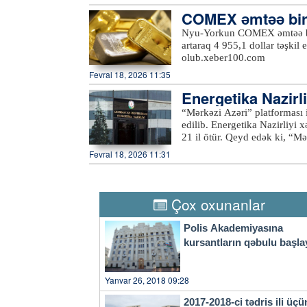
üzvləri fevralda dünya bazarı
COMEX əmtəə birja
həcmi 21,57 milyon barelə dü
Tələbin artması təklifin isə 
məti 49,2 dollar ar
Nyu-Yorkun COMEX əmtəə birja
Sudan, Nigeriya kimi OPEC+ öl
artaraq 4 955,1 dollar təşkil
üstələyə bilmirlər. Bu ölkəl
olub.xeber100.com
həcmli hasilatları da yoxdur. Daha çox ixrac itkisinə məruz qalan Küveyt, Səudiyyə
Fevral 18, 2026 11:35
Ərəbistanı, BƏƏ və İraq olub.
halda, martda cəmi 1,4 milyon
Energetika Nazirl
azaldığını göstərir. Razılaşmaya görə, OPEC ölkələri 2026-cı ilin birinci kvartalının sonuna
7 milyon ton neft 
“Mərkəzi Azəri” platforması i
kimi hasilatı artırmayacaqla
edilib. Energetika Nazirliyi xəbər verir ki, platformanın ilk neft hasilatına başlanılmasından
21 il ötür. Qeyd edək ki, “Mərkəzi Azəri” hasilat, qazma və yaşayış platforması ona körpü ilə
birləşmiş texniki platforma 
Fevral 18, 2026 11:31
böyük dəniz komplekslərində
platformalara və qurğulara v
texniki imkanları sayəsində b
təmin edir.
Çox oxunanlar
Polis Akademiyasına
kursantların qəbulu başla
Yanvar 26, 2018 09:28
2017-2018-ci tədris ili üçü