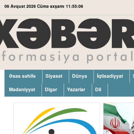
06 Avqust 2026 Cümə axşamı
11:55:07
Əsas səhifə
Siyasət
Dünya
İqtisadiyyat
Mədəniyyət
Digər
Yazarlar
Dil