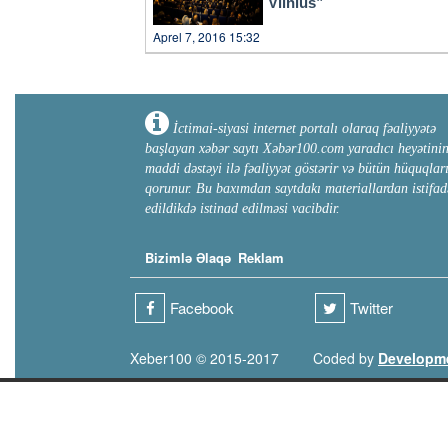
Vilnius”
Aprel 7, 2016 15:32
İctimai-siyasi internet portalı olaraq fəaliyyətə
başlayan xəbər saytı Xəbər100.com yaradıcı heyətini
maddi dəstəyi ilə fəaliyyət göstərir və bütün hüquqlar
qorunur. Bu baxımdan saytdakı materiallardan istifad
edildikdə istinad edilməsi vacibdir.
Bizimlə Əlaqə
Reklam
Facebook
Twitter
Xeber100 © 2015-2017
Coded by
Developm