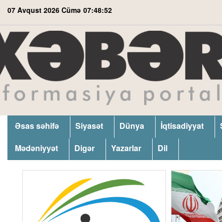
07 Avqust 2026 Cümə
07:48:53
Əsas səhifə
Siyasət
Dünya
İqtisadiyyat
Mədəniyyət
Digər
Yazarlar
Dil