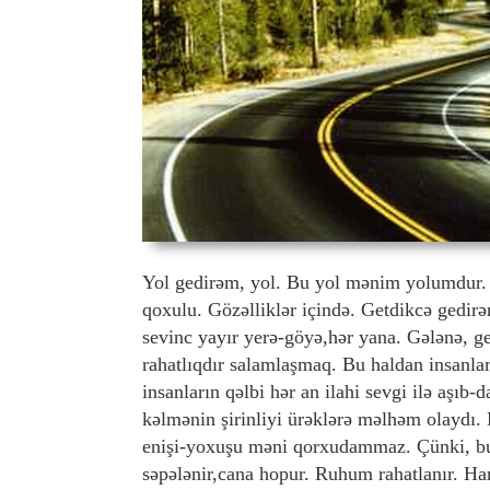
Yol gedirəm, yol. Bu yol mənim yolumdur
qoxulu. Gözəlliklər içində. Getdikcə gedir
sevinc yayır yerə-göyə,hər yana. Gələnə, g
rahatlıqdır salamlaşmaq. Bu haldan insanla
insanların qəlbi hər an ilahi sevgi ilə aşıb-
kəlmənin şirinliyi ürəklərə məlhəm olaydı
enişi-yoxuşu məni qorxudammaz. Çünki, bu yo
səpələnir,cana hopur. Ruhum rahatlanır. Ha