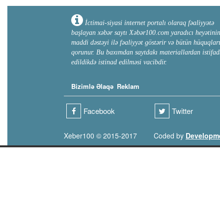
İctimai-siyasi internet portalı olaraq fəaliyyətə
başlayan xəbər saytı Xəbər100.com yaradıcı heyətini
maddi dəstəyi ilə fəaliyyət göstərir və bütün hüquqlar
qorunur. Bu baxımdan saytdakı materiallardan istifad
edildikdə istinad edilməsi vacibdir.
Bizimlə Əlaqə
Reklam
Facebook
Twitter
Xeber100 © 2015-2017
Coded by
Developm