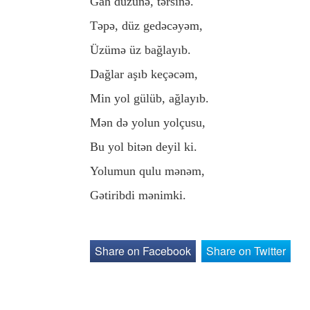
Gah düzünə, tərsinə.
Təpə, düz gedəcəyəm,
Üzümə üz bağlayıb.
Dağlar aşıb keçəcəm,
Min yol gülüb, ağlayıb.
Mən də yolun yolçusu,
Bu yol bitən deyil ki.
Yolumun qulu mənəm,
Gətiribdi mənimki.
Share on Facebook
Share on Twitter