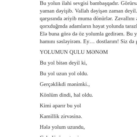
Bu yolun ilahi sevgisi bambaşqadır. Görürs
yaman dəyişib. Vallah dəyişən zaman deyil.
qarşısında əriyib muma dönürlər. Zavallını
qorxduğmda adamların həyat yolunda tarazlıq
Elə buna görə də öz yolumla gedirəm. Bu y
hamını səsləyirəm. Ey… dostlarım! Siz də g
YOLUMUN QULU MƏNƏM
Bu yol bitən deyil ki,
Bu yol uzun yol oldu.
Gerçəklikdi mənimki.,
Könlüm dindi, hal oldu.
Kimi aparır bu yol
Kamillik zirvəsinə.
Hələ yolum uzundu,