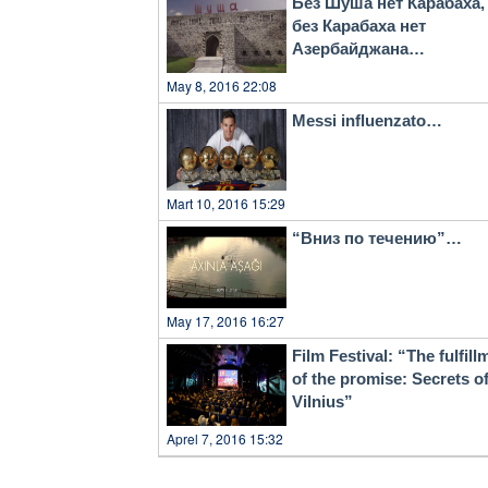
Без Шуша нет Карабаха,
qurub yaratdığı insanlıq bağç
без Карабаха нет
inanıram ki, bu yolun ölməzli
Азербайджана…
May 8, 2016 22:08
Messi influenzato…
Mart 10, 2016 15:29
“Вниз по течению”…
May 17, 2016 16:27
Film Festival: “The fulfill
of the promise: Secrets o
Vilnius”
Aprel 7, 2016 15:32