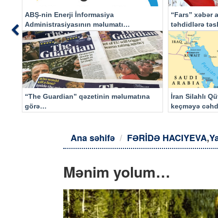
ABŞ-nin Enerji İnformasiya
“Fars” xəbər a
Administrasiyasının məlumatı
təhdidlərə tə
Previous
əsasında…
“The Guardian” qəzetinin məlumatına
İran Silahlı Q
görə…
keçməyə cəhd
qalacaq
Ana səhifə
FƏRİDƏ HACIYEVA
,
Ya
Mənim yolum…