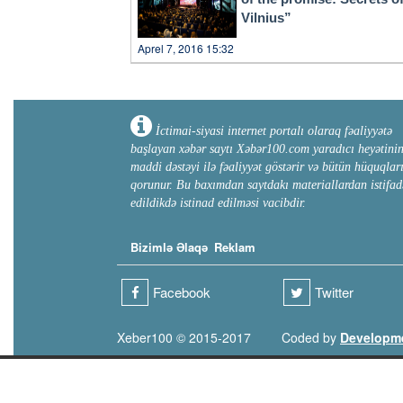
Vilnius”
Aprel 7, 2016 15:32
İctimai-siyasi internet portalı olaraq fəaliyyətə
başlayan xəbər saytı Xəbər100.com yaradıcı heyətini
maddi dəstəyi ilə fəaliyyət göstərir və bütün hüquqlar
qorunur. Bu baxımdan saytdakı materiallardan istifad
edildikdə istinad edilməsi vacibdir.
Bizimlə Əlaqə
Reklam
Facebook
Twitter
Xeber100 © 2015-2017
Coded by
Developm