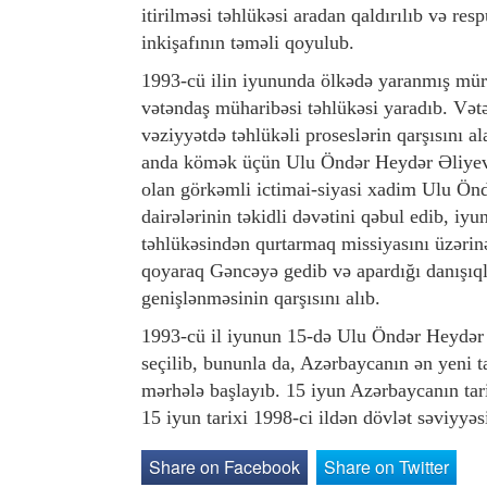
itirilməsi təhlükəsi aradan qaldırılıb və re
inkişafının təməli qoyulub.
1993-cü ilin iyununda ölkədə yaranmış mür
vətəndaş müharibəsi təhlükəsi yaradıb. Vət
vəziyyətdə təhlükəli proseslərin qarşısını 
anda kömək üçün Ulu Öndər Heydər Əliyevə
olan görkəmli ictimai-siyasi xadim Ulu Ön
dairələrinin təkidli dəvətini qəbul edib, i
təhlükəsindən qurtarmaq missiyasını üzərin
qoyaraq Gəncəyə gedib və apardığı danışıql
genişlənməsinin qarşısını alıb.
1993-cü il iyunun 15-də Ulu Öndər Heydər 
seçilib, bununla da, Azərbaycanın ən yeni 
mərhələ başlayıb. 15 iyun Azərbaycanın tar
15 iyun tarixi 1998-ci ildən dövlət səviyy
Share on Facebook
Share on Twitter