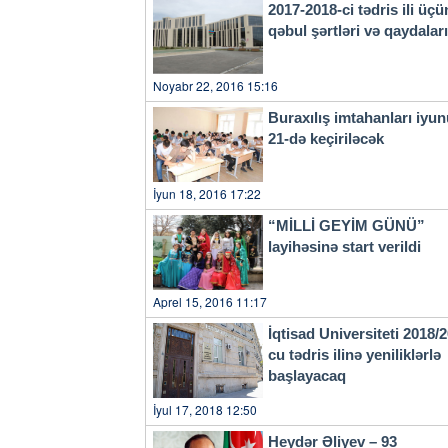
sakinlərinin hər 10 nəfərindən
2017-2018-ci tədris ili üçü
qadın, 8-i isə məktəbli olub.
qəbul şərtləri və qaydala
Kuropatkin kəndləri, 1993-cü
Ermənistan silahlı qüvvələri t
uğrunda düşmənə qarşı mərdl
Noyabr 22, 2016 15:16
ədalətsiz müharibədə rayon sa
243 uşaq valideynlərindən bir
Buraxılış imtahanları iyu
itirib.İşğal nəticəsində rayo
21-də keçiriləcək
həmçinin 47 sənaye, 144 kənd 
məktəbəqədər tərbiyə ocağı, 
su kəməri talan edilib, dağı
İyun 18, 2016 17:22
“MİLLİ GEYİM GÜNÜ”
layihəsinə start verildi
Aprel 15, 2016 11:17
İqtisad Universiteti 2018/
cu tədris ilinə yeniliklərlə
başlayacaq
İyul 17, 2018 12:50
Heydər Əliyev – 93