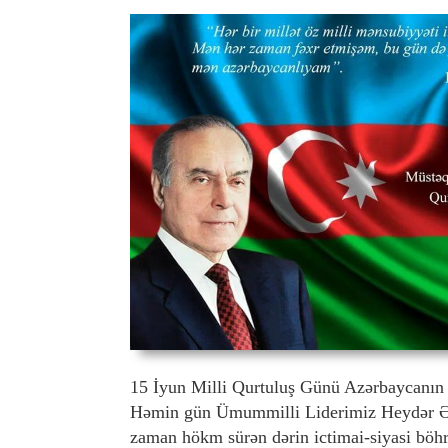
15 İyun Milli Qurtuluş Günü Azərbaycanın mü
Həmin gün Ümummilli Liderimiz Heydər Əli
zaman hökm sürən dərin ictimai-siyasi böh