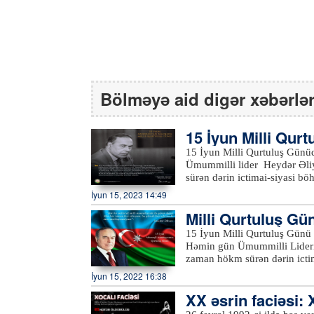
Bölməyə aid digər xəbərlə
15 İyun Milli Qur
15 İyun Milli Qurtuluş Günüdür. Azərbaycanın tarixinə qızıl hərflərlə yazılmı
Ümummilli lider Heydər Əli
sürən dərin ictimai-siyasi bö
təhlükəsi aradan qaldırılıb v
İyun 15, 2023 14:49
inkişafının təməli qoyulub. 1993-cü il iyunun 15-də Ulu Öndər Heydər Əliyev Azərbaycan
Milli Qurtuluş Gü
Respublikası Ali Sovetinin sə
və bu günə qədər davam edən 
ərflərlə yazılmış 
15 İyun Milli Qurtuluş Günü A
günü kimi yazılan 15 iyun ta
Həmin gün Ümummilli Liderim
olunur.xeber100.com
zaman hökm sürən dərin icti
itirilməsi təhlükəsi aradan q
İyun 15, 2022 16:38
inkişafının təməli qoyulub. 1993-cü ilin iyununda ölkədə yaranmış mürəkkəb ictimai-siyasi
XX əsrin faciəsi: 
durum Azərbaycanda real vət
ciddi zəmin yarandığı vəziyyə