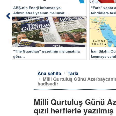
ABŞ-nin Enerji İnformasiya
“Fars” xəbər a
Administrasiyasının məlumatı
təhdidlərə tə
Previous
əsasında…
“The Guardian” qəzetinin məlumatına
İran Silahlı Q
görə…
keçməyə cəhd
qalacaq
Ana səhifə
Tarix
Milli Qurtuluş Günü Azərbaycanın 
hadisədir
Milli Qurtuluş Günü A
qızıl hərflərlə yazılmış