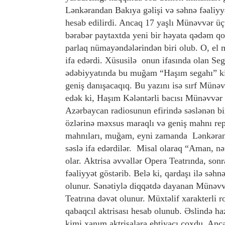
Lənkərandan Bakıya gəlişi və səhnə fəaliyy
hesab edilirdi. Ancaq 17 yaşlı Münəvvər üç
bərabər paytaxtda yeni bir həyata qədəm qo
parlaq nümayəndələrindən biri olub. O, el 
ifa edərdi. Xüsusilə onun ifasında olan Se
ədəbiyyatında bu muğam “Haşım segahı” kim
geniş danışacaqıq. Bu yazını isə sırf Münəv
edək ki, Haşım Kələntərli bacısı Münəvvər Kə
Azərbaycan radiosunun efirində səslənən bir
özlərinə məxsus maraqlı və geniş mahnı rep
mahnıları, muğam, eyni zamanda Lənkəranlıl
səslə ifa edərdilər. Misal olaraq “Aman, n
olar. Aktrisa əvvəllər Opera Teatrında, son
fəaliyyət göstərib. Belə ki, qardaşı ilə səh
olunur. Sənətiylə diqqətdə dayanan Münəvv
Teatrına dəvət olunur. Müxtəlif xarakterli r
qabaqcıl aktrisası hesab olunub. Əslində ha
kimi xanım aktrisalara ehtiyacı çoxdu. An