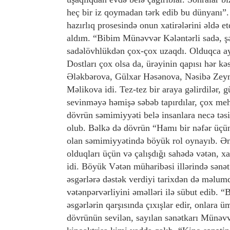
heç bir iz qoymadan tərk edib bu dünyanı”. 
hazırlıq prosesində onun xatirələrini əldə e
aldım. “Bibim Münəvvər Kələntərli sadə, şə
sadəlövhlükdən çox-çox uzaqdı. Olduqca ayıq,
Dostları çox olsa da, ürəyinin qapısı hər k
Ələkbərova, Gülxar Həsənova, Nəsibə Zey
Məlikova idi. Tez-tez bir araya gəlirdilər, g
sevinməyə həmişə səbəb tapırdılar, çox meh
dövrün səmimiyyəti belə insanlara necə təs
olub. Bəlkə də dövrün “Hamı bir nəfər üçün,
olan səmimiyyətində böyük rol oynayıb. Ən 
olduqları üçün və çalışdığı sahədə vətən, x
idi. Böyük Vətən müharibəsi illərində sənət 
əsgərlərə dəstək verdiyi tarixdən də məlu
vətənpərvərliyini əməlləri ilə sübut edib. 
əsgərlərin qarşısında çıxışlar edir, onlara 
dövrünün sevilən, sayılan sənətkarı Münəvv