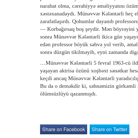
narahat olma, cərrahiyyə əməliyyatını öz
xəstəxanadaydı. Münəvvər Kələntərli heç elə
zarafatlaşırdı. Qohumlar dayanıb professor
— Korbağırsaq boş şeydir. Mən böyrəyini 
sonra Münəvvər Kələntərli ikicə gün yaşayı
edən professor böyük səhvə yol verib, əmə
sonra düzgün tikilməyib, eyni zamanda dig
…Münəvvər Kələntərli 5 fevral 1963-cü ildə
yaşayan aktrisa özünü xoşbəxt sənətkar hesab
keçdi ancaq Münəvvər Kələntərli yaradıcılığ
Bu da o deməkdir ki, səhnəmizin görkəmli 
ölümsüzlüyü qazanmışdı.
Share on Facebook
Share on Twitter