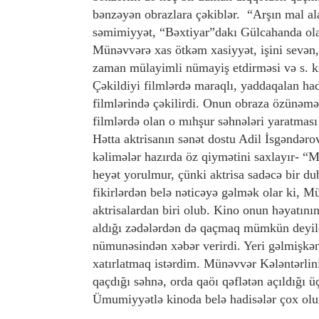
bənzəyən obrazlara çəkiblər. “Arşın mal al
səmimiyyət, “Bəxtiyar”dakı Gülcahanda ol
Münəvvərə xas ötkəm xasiyyət, işini sevən, 
zaman mülayimli nümayiş etdirməsi və s. ki
Çəkildiyi filmlərdə maraqlı, yaddaqalan ha
filmlərində çəkilirdi. Onun obraza özünəmə
filmlərdə olan o mıhşur səhnələri yaratması
Hətta aktrisanın sənət dostu Adil İsgəndəro
kəlimələr hazırda öz qiymətini saxlayır- “M
heyət yorulmur, çünki aktrisa sadəcə bir d
fikirlərdən belə nəticəyə gəlmək olar ki, M
aktrisalardan biri olub. Kino onun həyatının
aldığı zədələrdən də qaçmaq mümkün deyildi
nümunəsindən xəbər verirdi. Yeri gəlmişkən
xatırlatmaq istərdim. Münəvvər Kələntərlini
qaçdığı səhnə, orda qaöı qəflətən açıldığı ü
Ümumiyyətlə kinoda belə hadisələr çox olu