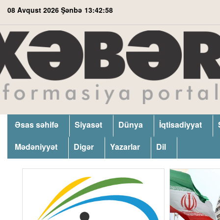
08 Avqust 2026 Şənbə
13:42:59
Əsas səhifə
Siyasət
Dünya
İqtisadiyyat
Mədəniyyət
Digər
Yazarlar
Dil