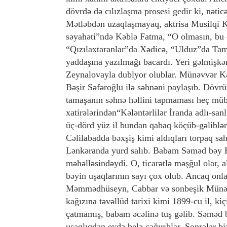
dövrdə də cılızlaşma prosesi gedir ki, nəti
Mətləbdən uzaqlaşmayaq, aktrisa Musilqi 
səyahəti”ndə Kəblə Fatma, “O olmasın, bu
“Qızılaxtaranlar”da Xədicə, “Ulduz”da Tamam
yaddaşına yazılmağı bacardı. Yeri gəlmişkə
Zeynalovayla dublyor olublar. Münəvvər Kəl
Bəşir Səfəroğlu ilə səhnəni paylaşıb. Dövrü
tamaşanın səhnə həllini tapmaması heç müb
xatirələrindən“Kələntərlilər İranda adlı-san
üç-dörd yüz il bundan qabaq köçüb-gəliblər
Cəlilabadda bəxşiş kimi aldıqları torpaq s
Lənkəranda yurd salıb. Babam Səməd bəy K
məhəlləsindəydi. O, ticarətlə məşğul olar, 
bəyin uşaqlarının sayı çox olub. Ancaq onl
Məmmədhüseyn, Cabbar və sonbeşik Münəv
kağızına təvəllüd tarixi kimi 1899-cu il, kiç
çatmamış, babam əcəlinə tuş gəlib. Səməd b
uşaqlıqdan evdə belə çağırıblar. Sonralar b