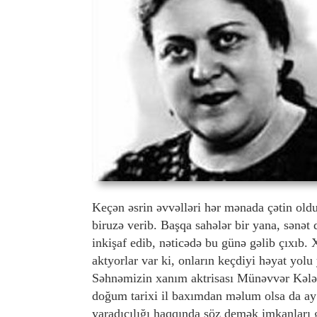
Keçən əsrin əvvəlləri hər mənada çətin oldu
biruzə verib. Başqa sahələr bir yana, sənət
inkişaf edib, nəticədə bu günə gəlib çıxıb.
aktyorlar var ki, onların keçdiyi həyat yo
Səhnəmizin xanım aktrisası Münəvvər Kələnt
doğum tarixi il baxımdan məlum olsa da ay
yaradıcılığı haqqında söz demək imkanları g