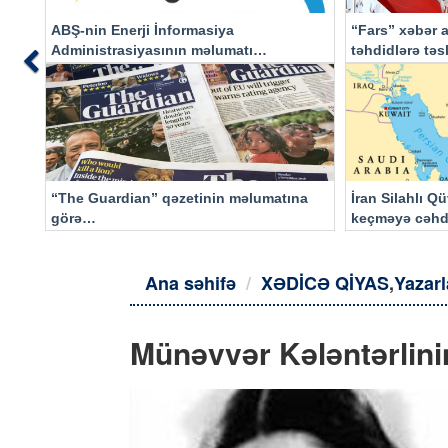
ABŞ-nin Enerji İnformasiya
“Fars” xəbər a
Administrasiyasının məlumatı
təhdidlərə tə
Previous
əsasında…
“The Guardian” qəzetinin məlumatına
İran Silahlı Q
görə…
keçməyə cəhd
qalacaq
Ana səhifə
XƏDİCƏ QİYAS
,
Yazarl
Münəvvər Kələntərlini