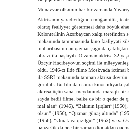
Münəvvər ölkəmin hər bir zamanda Yavə
Aktrisanın yaradıcılığında müğənnilik, teatr
olaraq fəaliyyət göstərməsi daha böyük əh
Kələntərlinin Azərbaycan xalqı tərəfindən
məkanında tanınmasında kino fəaliyyəti xüs
müharibəsinin ən qaynar çağında çəkilişlər
obrazı ilə başlayıb. O zaman aktrisa 32 yaşı
Üzeyir Hacıbəyovun seçimi ilə müəyyənləşib
oldu. 1946-cı ildə filmə Moskvada ictimai bax
ilə SSRİ məkanında tanınan aktrisa dövrün
görülüb. Bu filmdən sonra kinostidiyada çək
aktrisa üçün sənət meydanında maraqlı bir 
sayda bədii filmə, bəlkə də bir o qədər də qı
mal alan” (1945), “Bakının işıqları”(1950)
olsun” (1956), “Qızmar günəş altında” (19
(1958), “Əmək və qızılgül” (1962) və s. Əsli
bənzərlik də heç bir zaman diqqətdən qaçma