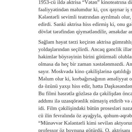
1953-cü ildə aktrisa “Vətən” kinoteatrına d
fəaliyyətindən məlumdur ki, çox qaynar iş
Kələntərli sevimli teatrından ayrılmalı olur,
edirdi. Sanki aktrisa hiss edirmiş ki, onu g
dövlət tərəfindən qiymətləndilir, əməkdar ar
Sağlam həyat tərzi keçirən aktrisa gümrahl
yoldaşlarından seçilirdi. Ancaq gənclik illə
həkimlər böyrəyinin birini götürməli olubla
olmasa da heç bir zaman xəstələnməzdi. Anca
sayır. Moskvada kino çəkilişlərinə qatıldığ
Məlum olur ki, korbağırsağının əməliyyat
də özünü yaxşı hiss edir, hətta Daşkəsəndən 
Bu filmi həsrətlə gözləsə də çəkilişdən önc
addımı ilə uzasqörənlik nümayiş etdirib v
idi. Film çəkilişindəki bütün prosesləri nə
cü ilin fevralında öz ayağıyla, qohum-əqrə
“Münəvvər Kələntərli kimi sevilən aktyorun
professor öz boynuna götürdü. O, aktrisanı