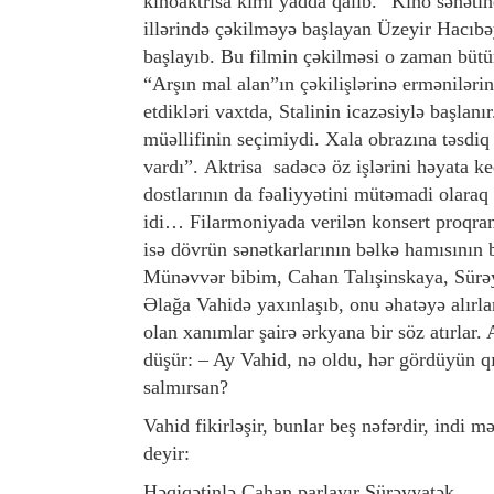
kinoaktrisa kimi yadda qalıb. “Kino sənəti
illərində çəkilməyə başlayan Üzeyir Hacıbə
başlayıb. Bu filmin çəkilməsi o zaman büt
“Arşın mal alan”ın çəkilişlərinə ermənilər
etdikləri vaxtda, Stalinin icazəsiylə başlanı
müəllifinin seçimiydi. Xala obrazına təsdiq
vardı”. Aktrisa sadəcə öz işlərini həyata 
dostlarının da fəaliyyətini mütəmadi olaraq i
idi… Filarmoniyada verilən konsert proqram
isə dövrün sənətkarlarının bəlkə hamısının b
Münəvvər bibim, Cahan Talışinskaya, Sürəy
Əlağa Vahidə yaxınlaşıb, onu əhatəyə alırlar
olan xanımlar şairə ərkyana bir söz atırlar.
düşür: – Ay Vahid, nə oldu, hər gördüyün qı
salmırsan?
Vahid fikirləşir, bunlar beş nəfərdir, indi
deyir:
Həqiqətinlə Cahan parlayır Sürəyyatək,