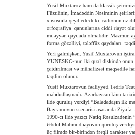
Yusif Muxtarov həm də klassik şeirimiz
Füzulinin, İmadəddin Nəsiminin şeirləri
xüsusuilə qeyd edirdi ki, radionun öz di
orfoqrafiya qanunlarına ciddi riayət olun
müəyyən qaydada olmalıdır. Məzmun ay
forma gözəlliyi, tələffüz qaydaları təqd
Yeri gəlmişkən, Yusif Muxtarovun iştirak
YUNESKO-nun iki qızıl diskində onun səs
çatdırılması və mühafizəsi məqsədilə ha
təqdim olunur.
Yusif Muxtarovun fəaliyyəti Tədris Tea
məhdudlaşmadı. Azərbaycan kino tarixin
ildə quruluş verdiyi “Baladadaşın ilk m
Bayramovun ssenarisi əsasanda Ziyafət A
1990-cı ildə yazıçı Natiq Rəsulzadənin “
Əbdül Mahmudbəyovun quruluş verdiyi “
üç filmdə bir-birindən fərqli xarakter y