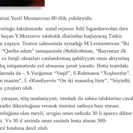
isti Yusif Muxtarovun 80 illik yubileyidir.
yorluğu fakultəsində ustad rejissor Adil İsgəndərovdan dərs
 keçən Y.Muxtarov tələbəlik illərindən başlayaraq Tədris
nı yaşayır. Teatrın səhnəsində oynadığı M.Lermontovun “İki
n “Qəribə adam” tamaşasında Əbdülrəhman, “Bayramın ilk
ı və fərqli obrazları canlandırmaq qabiliyyəti onun aktyorluq
lıq istiqamətində yol almasına şərait yaradır. Hətta teatrdakı
aşalarında da – S.Vurğunun “Vaqif”, S.Rəhmanın “Xoşbəxtlər”,
 mənim”, İ. Əfəndiyevin “On iki manatlıq lüstr”, “Söyüdlü
 çıxışları olub.
araşan, nitq mədəniyyəti, istedadı ilə səhnə tələblərinə cava
radio diktorluğuna verərək ömrünü radioya həsr etməsi
orluğuna olan meyli, sevgisi onun radioda 30 il aparıcı diktor
dı. Və 30 il ərzində onun səsində lentə alınan 300-
zıl fonduna daхil olub.