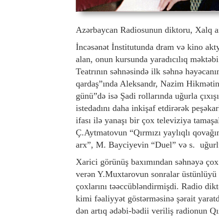
Azərbaycan Radiosunun diktoru, Xalq art
İncəsənət İnstitutunda dram və kino akt
alan, onun kursunda yaradıcılıq məktəbi
Teatrının səhnəsində ilk səhnə həyəcanı
qardaş”ında Aleksandr, Nazim Hikməti
günü”də isə Şadi rollarında uğurla çıxış
istedadını daha inkişaf etdirərək peşəkar
ifası ilə yanaşı bir çox televiziya tam
Ç.Aytmatovun “Qırmızı yaylıqlı qovağım
arx”, M. Bayciyevin “Duel” və s. uğurlu
Xarici görünüş baxımından səhnəyə çox y
verən Y.Muxtarovun sonralar üstünlüyü 
çoxlarını təəccübləndirmişdi. Radio dikt
kimi fəaliyyət göstərməsinə şərait yarat
dən artıq ədəbi-bədii veriliş radionun Qı