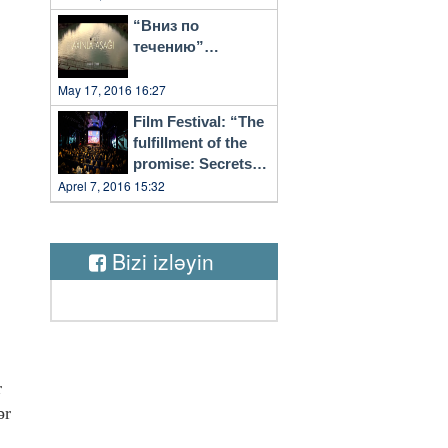
“Вниз по
течению”…
May 17, 2016 16:27
Film Festival: “The
fulfillment of the
promise: Secrets
of Vilnius”
Aprel 7, 2016 15:32
Bizi izləyin
r
ər