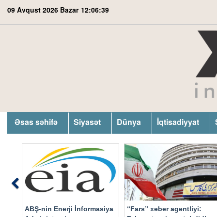
09 Avqust 2026 Bazar
12:06:40
Əsas səhifə
Siyasət
Dünya
İqtisadiyyat
Previous
ABŞ-nin Enerji İnformasiya
“Fars” xəbər agentliyi: