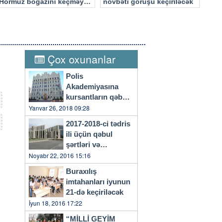
Hörmüz boğazını keçməyə
növbəti görüşü keçiriləcək
cəhd edən hücuma məruz
qalacaq
Çox oxunanlar
Polis
Akademiyasına
kursantların qəbulu
başlayıb
Yanvar 26, 2018 09:28
2017-2018-ci tədris
ili üçün qəbul
şərtləri və
qaydaları…
Noyabr 22, 2016 15:16
Buraxılış
imtahanları iyunun
21-də keçiriləcək
İyun 18, 2016 17:22
“MİLLİ GEYİM