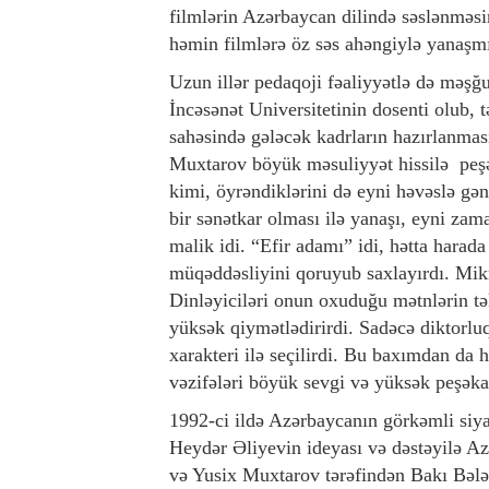
filmlərin Azərbaycan dilində səslənməsin
həmin filmlərə öz səs ahəngiylə yanaşmı
Uzun illər pedaqoji fəaliyyətlə də mə
İncəsənət Universitetinin dosenti olub, 
sahəsində gələcək kadrların hazırlanmas
Muxtarov böyük məsuliyyət hissilə peşəs
kimi, öyrəndiklərini də eyni həvəslə gə
bir sənətkar olması ilə yanaşı, eyni zam
malik idi. “Efir adamı” idi, hətta harad
müqəddəsliyini qoruyub saxlayırdı. Mikro
Dinləyiciləri onun oxuduğu mətnlərin t
yüksək qiymətlədirirdi. Sadəcə diktorlu
xarakteri ilə seçilirdi. Bu baxımdan da h
vəzifələri böyük sevgi və yüksək peşəkarl
1992-ci ildə Azərbaycanın görkəmli siya
Heydər Əliyevin ideyası və dəstəyilə A
və Yusix Muxtarov tərəfindən Bakı Bələd