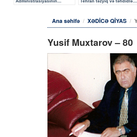
Administrasiyasının
Tehran təzyiq və təhdidlərə
məlumatı əsasında…
təslim olmayacaq
Ana səhifə
XƏDİCƏ QİYAS
Y
Yusif Muxtarov – 80