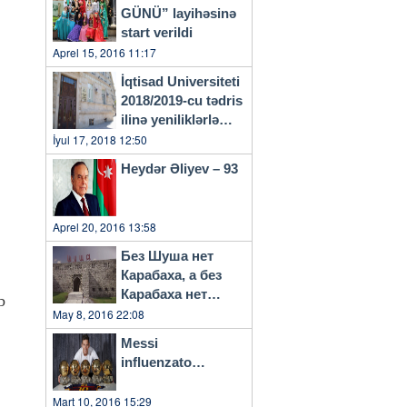
GÜNÜ” layihəsinə
start verildi
Aprel 15, 2016 11:17
İqtisad Universiteti
2018/2019-cu tədris
ilinə yeniliklərlə
başlayacaq
İyul 17, 2018 12:50
Heydər Əliyev – 93
Aprel 20, 2016 13:58
Без Шуша нет
Карабаха, а без
Карабаха нет
b
Азербайджана…
May 8, 2016 22:08
Messi
influenzato…
Mart 10, 2016 15:29