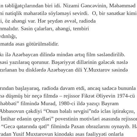
in təbliğatçılarından biri idi. Nizami Gəncəvinin, Məhəmməd
ni natiqlik məharətilə söyləməyi sevirdi. O, bir sənətkar kimi
li, öz ahəngi var. Hər şeydən əvvəl, radioda
malıdır. Səsin çalarları, ahəngi, tembiri
dınlığı,
imatda əsas götürülməlidir.
ı ilə Azərbaycan dilində mindən artıq film səsləndirilib.
i yazılaraq qorunur. Bəşəriyyət dillərinin gələcək nəslə
zırlanan bu disklərdə Azərbaycan dili Y.Muxtarov səsində
trından başlayaraq, radioda davam etdi, ancaq sadəcə bununla
ə düşmüş bir neçə filmdə – rejissor Fikrət Əliyevin 1974-cü
əhəbbəti” filmində Murad, 1980-ci ildə yazıçı Bayram
bbasovun çəkdiyi “Onun bəlalı sevgisi”ndə iclas iştirakçısı,
İntihar edənin qeydləri” povestinin motivləri əsasında rejisso
Gecə qatarında qətl” filmində Paxan obrazlarını oynayıb. H
aradan Yusif Muxtarovun kinodakı əsas fəaliyyəti onlarla