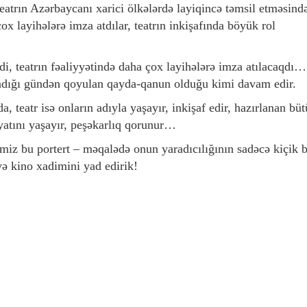
eatrın Azərbaycanı xarici ölkələrdə layiqincə təmsil etməsind
ox layihələrə imza atdılar, teatrın inkişafında böyük rol
di, teatrın fəaliyyətində daha çox layihələrə imza atılacaqdı…
randığı gündən qoyulan qayda-qanun olduğu kimi davam edir.
, teatr isə onların adıyla yaşayır, inkişaf edir, hazırlanan bü
əyatını yaşayır, peşəkarlıq qorunur…
miz bu portert – məqalədə onun yaradıcılığının sadəcə kiçik b
ə kino xadimini yad edirik!