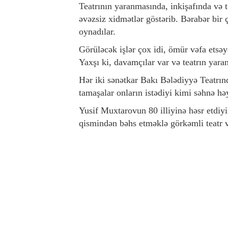
Teatrının yaranmasında, inkişafında və t
əvəzsiz xidmətlər göstərib. Bərabər bir ç
oynadılar.
Görüləcək işlər çox idi, ömür vəfa etsəy
Yaxşı ki, davamçılar var və teatrın ya
Hər iki sənətkar Bakı Bələdiyyə Teatrında
tamaşalar onların istədiyi kimi səhnə h
Yusif Muxtarovun 80 illiyinə həsr etdiyi
qismindən bəhs etməklə görkəmli teatr v