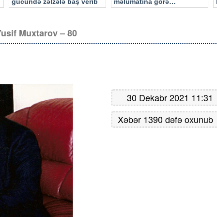
gücündə zəlzələ baş verib
məlumatına görə…
usif Muxtarov – 80
30 Dekabr 2021 11:31
Xəbər 1390 dəfə oxunub