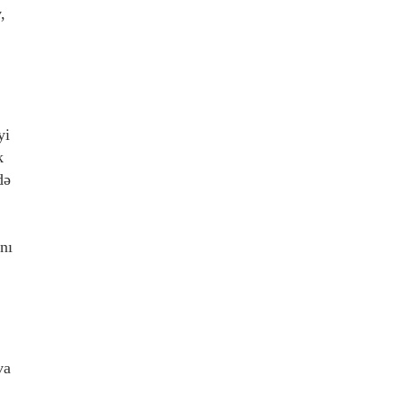
,
yi
k
də
nı
va