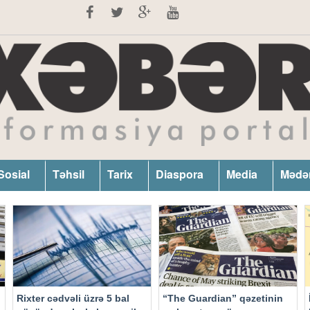
Sosial
Təhsil
Tarix
Diaspora
Media
Mədə
Rixter cədvəli üzrə 5 bal
“The Guardian” qəzetinin