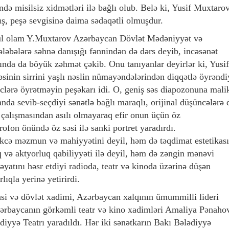
də misilsiz хidmətləri ilə bağlı olub. Belə ki, Yusif Muxtarov
ş, peşə sevgisinə daima sədaqətli olmuşdur.
şğul olam Y.Muxtarov Azərbaycan Dövlət Mədəniyyət və
tələbələrə səhnə danışığı fənnindən də dərs deyib, incəsənət
ında da böyük zəhmət çəkib. Onu tanıyanlar deyirlər ki, Yusif
inin sirrini yaşlı nəslin nümayəndələrindən diqqətlə öyrəndi
nclərə öyrətməyin peşəkarı idi. O, geniş səs diapozonuna mali
anda sevib-seçdiyi sənətlə bağlı maraqlı, orijinal düşüncələrə 
a çalışmasından asılı olmayaraq efir onun üçün öz
fon önündə öz səsi ilə sanki portret yaradırdı.
əkcə məzmun və mahiyyətini deyil, həm də təqdimat estetikası
q və aktyorluq qabiliyyəti ilə deyil, həm də zəngin mənəvi
əyatını həsr etdiyi radioda, teatr və kinoda üzərinə düşən
ıqla yerinə yetirirdi.
si və dövlət xadimi, Azərbaycan xalqının ümummilli lideri
zərbaycanın görkəmli teatr və kino xadimləri Amaliya Pənaho
iyyə Teatrı yaradıldı. Hər iki sənətkarın Bakı Bələdiyyə