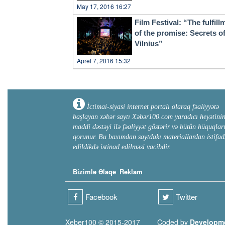
May 17, 2016 16:27
Film Festival: “The fulfill
of the promise: Secrets o
Vilnius”
Aprel 7, 2016 15:32
İctimai-siyasi internet portalı olaraq fəaliyyətə
başlayan xəbər saytı Xəbər100.com yaradıcı heyətini
maddi dəstəyi ilə fəaliyyət göstərir və bütün hüquqlar
qorunur. Bu baxımdan saytdakı materiallardan istifad
edildikdə istinad edilməsi vacibdir.
Bizimlə Əlaqə
Reklam
Facebook
Twitter
Xeber100 © 2015-2017
Coded by
Developm