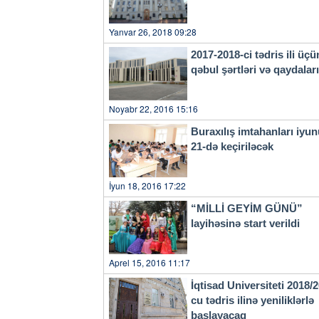
Yanvar 26, 2018 09:28
2017-2018-ci tədris ili üçü
qəbul şərtləri və qaydala
Noyabr 22, 2016 15:16
Buraxılış imtahanları iyu
21-də keçiriləcək
İyun 18, 2016 17:22
“MİLLİ GEYİM GÜNÜ”
layihəsinə start verildi
Aprel 15, 2016 11:17
İqtisad Universiteti 2018/
cu tədris ilinə yeniliklərlə
başlayacaq