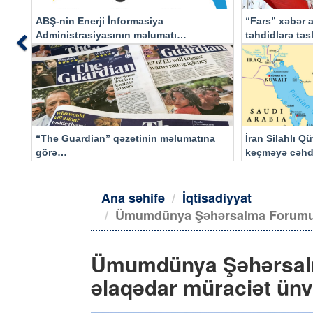
ABŞ-nin Enerji İnformasiya
“Fars” xəbər a
Administrasiyasının məlumatı
təhdidlərə tə
Previous
əsasında…
“The Guardian” qəzetinin məlumatına
İran Silahlı Q
görə…
keçməyə cəhd
qalacaq
Ana səhifə
İqtisadiyyat
Ümumdünya Şəhərsalma Forumunu
Ümumdünya Şəhərsal
əlaqədar müraciət ünv