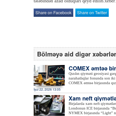
tələbindən azad olduqları qeyd edilib.xebe
Share on Facebook
Share on Twitter
Bölməyə aid digər xəbərlə
COMEX əmtəə birja
məti 4114 dollara 
Qızılın qiyməti geosiyasi gərg
narahatlıqlar fonunda son ik
COMEX əmtəə birjasında qızıl
Əmtəə birjalarında gümüş, platin 
İyul 22, 2026 13:05
fikrincə, investorlar ABŞ Fed
Xam neft qiymətlə
dərəcəsi ilə bağlı ipuçları göz
Morgan” bankının analitikləri 
yaxınlaşır
Birjalarda xam neft qiymətlər
proqnozlaşdırıldığı qədər gü
Londonun ICE birjasında “Bre
4300 dollar, dördüncü rübdə 
NYMEX birjasında “Light” neftinin 
bankların alışlarının və fizi