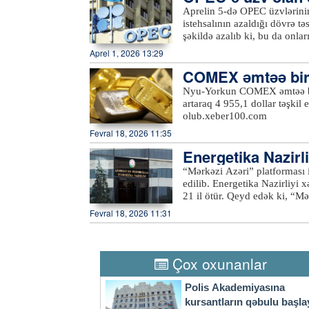
alıb
Aprelin 5-də OPEC üzvlərinin
istehsalının azaldığı dövrə t
şəkildə azalıb ki, bu da onlar
üzvü olan Yaxın Şərq ölkələri i
Aprel 1, 2026 13:29
üzvləri fevralda dünya bazarı
COMEX əmtəə birja
həcmi 21,57 milyon barelə dü
Tələbin artması təklifin isə 
məti 49,2 dollar ar
Nyu-Yorkun COMEX əmtəə birja
Sudan, Nigeriya kimi OPEC+ öl
artaraq 4 955,1 dollar təşkil
üstələyə bilmirlər. Bu ölkəl
olub.xeber100.com
həcmli hasilatları da yoxdur. Daha çox ixrac itkisinə məruz qalan Küveyt, Səudiyyə
Fevral 18, 2026 11:35
Ərəbistanı, BƏƏ və İraq olub.
halda, martda cəmi 1,4 milyon
Energetika Nazirl
azaldığını göstərir. Razılaşmaya görə, OPEC ölkələri 2026-cı ilin birinci kvartalının sonuna
7 milyon ton neft 
“Mərkəzi Azəri” platforması i
kimi hasilatı artırmayacaqla
edilib. Energetika Nazirliyi xəbər verir ki, platformanın ilk neft hasilatına başlanılmasından
21 il ötür. Qeyd edək ki, “Mərkəzi Azəri” hasilat, qazma və yaşayış platforması ona körpü ilə
birləşmiş texniki platforma 
Fevral 18, 2026 11:31
böyük dəniz komplekslərində
platformalara və qurğulara v
texniki imkanları sayəsində b
təmin edir.
Çox oxunanlar
Polis Akademiyasına
kursantların qəbulu başla