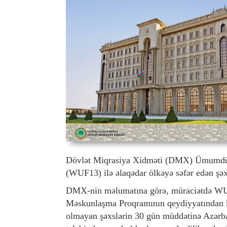
Dövlət Miqrasiya Xidməti (DMX) Ümumdü
(WUF13) ilə əlaqədar ölkəyə səfər edən şəx
DMX-nin məlumatına görə, müraciətdə WUF
Məskunlaşma Proqramının qeydiyyatından ke
olmayan şəxslərin 30 gün müddətinə Azərb