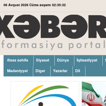
06 Avqust 2026 Cümə axşamı
02:35:33
Əsas səhifə
Siyasət
Dünya
İqtisadiyyat
Mədəniyyət
Digər
Yazarlar
Dil