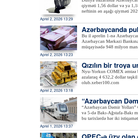
ar azalıb
Dünya bazarında Azərbaycan n
məsrəflərinə (55 şirkət üzrə
idxalı isə 12 faiz artaraq 28
qiyməti 1,56 dollar və ya 1,18 faiz azalar
bp-nin 169 kiçik və orta müəs
saxlama tutumunun azalması 
neftinin ən aşağı qiyməti 202
xərcləri isə 19,6 milyon doll
faizə çatıb.xeber100.com
2008-ci ilin iyulunda (149,6
Aprel 2, 2026 13:29
Azərbaycanda pul
şkil edib
Bu il aprelin 1-nə Azərbayca
Azərbaycan Mərkəzi Bankına is
müqayisədə 948 milyon man
Aprel 2, 2026 13:23
Qızılın bir troya 
Nyu-Yorkun COMEX əmtəə birja
azalaraq 4 632,2 dollar təşki
olub.xeber100.com
Aprel 2, 2026 13:18
“Azərbaycan Dəmir
üzrə əlavə qatar re
“Azərbaycan Dəmir Yolları” 
və 5-də Bakı-Ağstafa-Bakı marşrutu üzr
bu tarixlərdə hər iki istiqamətə səfərlər təşkil e
endirimlə dəmiryol kassalar
Aprel 1, 2026 13:37
əldə etmək olar. Qeyd edək k
OPEC-ə üzv olan dö
gündəlik səfərlər təşkil olu