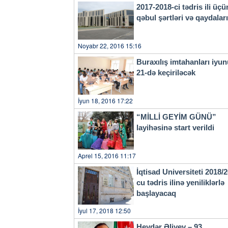
2017-2018-ci tədris ili üçü
qəbul şərtləri və qaydala
Noyabr 22, 2016 15:16
Buraxılış imtahanları iyu
21-də keçiriləcək
İyun 18, 2016 17:22
“MİLLİ GEYİM GÜNÜ”
layihəsinə start verildi
Aprel 15, 2016 11:17
İqtisad Universiteti 2018/
cu tədris ilinə yeniliklərlə
başlayacaq
İyul 17, 2018 12:50
Heydər Əliyev – 93