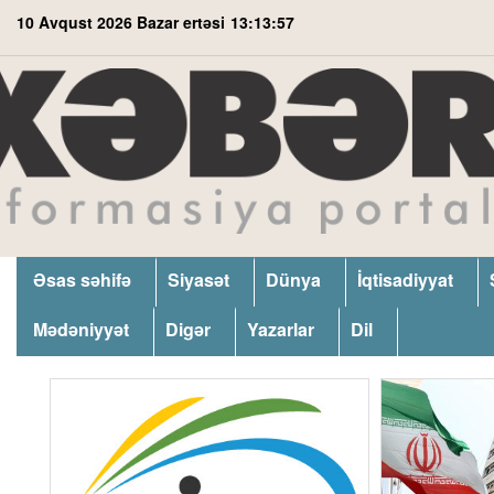
10 Avqust 2026 Bazar ertəsi
13:13:58
Əsas səhifə
Siyasət
Dünya
İqtisadiyyat
Mədəniyyət
Digər
Yazarlar
Dil