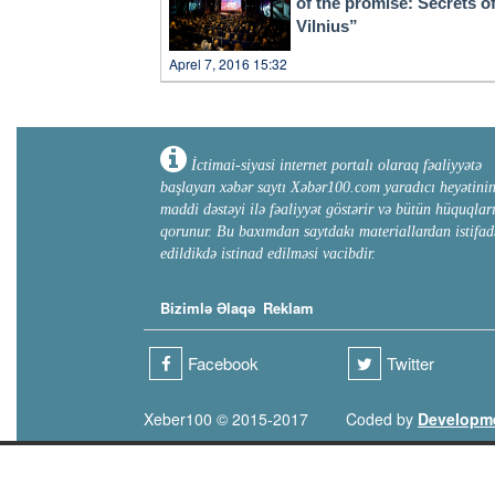
of the promise: Secrets o
Vilnius”
Aprel 7, 2016 15:32
İctimai-siyasi internet portalı olaraq fəaliyyətə
başlayan xəbər saytı Xəbər100.com yaradıcı heyətini
maddi dəstəyi ilə fəaliyyət göstərir və bütün hüquqlar
qorunur. Bu baxımdan saytdakı materiallardan istifad
edildikdə istinad edilməsi vacibdir.
Bizimlə Əlaqə
Reklam
Facebook
Twitter
Xeber100 © 2015-2017
Coded by
Developm