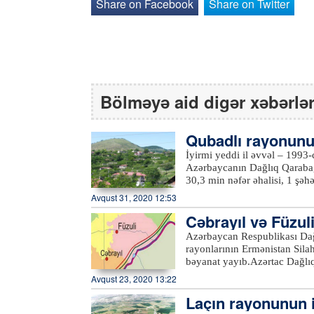
Share on Facebook
Share on Twitter
Bölməyə aid digər xəbərlə
Qubadlı rayonunu
İyirmi yeddi il əvvəl – 1993-
Azərbaycanın Dağlıq Qarabağ
30,3 min nəfər əhalisi, 1 şə
bütünlüklə işğal etdilər. Ha
Avqust 31, 2020 12:53
müxtəlif bölgələrində məcbu
Cəbrayıl və Füzuli
cənub-qərbində, Qarabağ silsi
səviyyəsindən 2003 metr yük
ə əlaqədar bəyan
Azərbaycan Respublikası Dağ
çayları axır. Şimalda Laçın,
rayonlarının Ermənistan Silah
Xocavənd rayonu (42 km), şə
bəyanat yayıb.Azərtac Dağlıq
ilə həmsərhəddir.İşğaldan əvv
edir.1993-cü ilin 23 avqust t
Avqust 23, 2020 13:22
300 yerlik 4 xəstəxana və 33
Silahlı Qüvvələri tərəfindən 
60 kitabxana, 10 mədəniyyət e
Laçın rayonunun 
kvadratkilometr ərazisindən 
96 ictimai-iaşə, 25 məişət xi
mərkəzi və 90 kənd erməni v