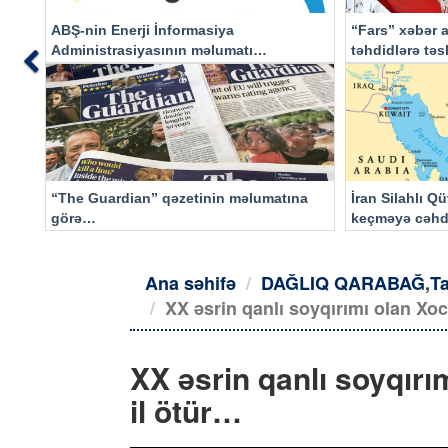
ABŞ-nin Enerji İnformasiya
“Fars” xəbər a
Administrasiyasının məlumatı
təhdidlərə tə
Previous
əsasında…
“The Guardian” qəzetinin məlumatına
İran Silahlı Q
görə…
keçməyə cəhd
qalacaq
Ana səhifə
DAĞLIQ QARABAĞ
,
Ta
XX əsrin qanlı soyqırımı olan Xoc
XX əsrin qanlı soyqırı
il ötür…