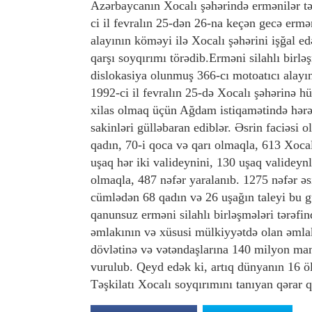
Azərbaycanın Xocalı şəhərində ermənilər tə
ci il fevralın 25-dən 26-na keçən gecə ermə
alayının köməyi ilə Xocalı şəhərini işğal e
qarşı soyqırımı törədib.
Erməni silahlı birl
dislokasiya olunmuş 366-cı motoatıcı alayın
1992-ci il fevralın 25-də Xocalı şəhərinə 
xilas olmaq üçün Ağdam istiqamətində hərə
sakinləri gülləbaran ediblər. Əsrin faciəsi 
qadın, 70-i qoca və qarı olmaqla, 613 Xocalı
uşaq hər iki valideynini, 130 uşaq valideynl
olmaqla, 487 nəfər yaralanıb. 1275 nəfər əs
cümlədən 68 qadın və 26 uşağın taleyi bu 
qanunsuz erməni silahlı birləşmələri tərəfin
əmlakının və xüsusi mülkiyyətdə olan əmlak
dövlətinə və vətəndaşlarına 140 milyon ma
vurulub.
Qeyd edək ki, artıq dünyanın 16 ö
Təşkilatı Xocalı soyqırımını tanıyan qərar