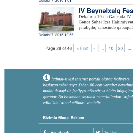
Dekabr 7, 2016 1:01
250 idmançısı qələbə uğrun
IV Beynəlxalq Fest
Dekabrın 19-da Gəncədə IV B
Gəncə Şəhər İcra Hakimiyyəti
şərabçılıq sahəsində qabaqcı
Azərbaycanda şərab istehsalı i
Dekabr 7, 2016 12:56
təmsil olunacaqlar.Festivalda
dequstasiyadan keçiriləcək v
Page 28 of 46
« First
«
...
10
20
...
İctimai-siyasi internet portalı olaraq fəaliyyətə
başlayan xəbər saytı Xəbər100.com yaradıcı heyətini
maddi dəstəyi ilə fəaliyyət göstərir və bütün hüquqlar
qorunur. Bu baxımdan saytdakı materiallardan istifad
edildikdə istinad edilməsi vacibdir.
Bizimlə Əlaqə
Reklam
Facebook
Twitter