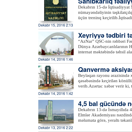
Sahibkarlıq fəaliy
xəstəliyinə düçar olmuş hər 
b
Dekabrın 15-də İqtisadiyyat 
və potensial cinayətkar olma
nümayəndəliyinin təşkilatçılığ
dövriyyəsinin artması, narkot
üçün treninq keçirilib.İqtisa
çevrilməsi və narkotik vasitə
“Üzümçülüyün inkişaf perspek
Dekabr 15, 2016 2:13
edilməsi çox böyük təəssüf 
tətbiqi” mövzularını əhatə e
Xeyriyyə tədbiri t
üzümçülüyün inkişafına dair
təsərrüfatında ixtisaslaşma, 
“AzNar” QSC-nin rəhbəri Fə
məhsuldarlığın və səmərəlili
Dünya Azərbaycanlılarının H
tətbiqi, bu sahədə beynəlxalq
internat məktəbində təhsil a
çatdırılıb. Bununla yanaşı, ap
Dekabr 14, 2016 1:46
Qanvermə aksiyası
Beyləqan rayonu ərazisində 
qəsəbəsində keçirilən könül
verib.Azərtac xəbər verir ki,
keçirilən aksiyada xocavəndl
Dekabr 14, 2016 1:42
Tədqiqat Hematologiya və Tr
4,5 bal gücündə n
tərəfindən toplanan qan ehtiy
olunacaq.xeber100.com
Dekabrın 13-də İsmayıllıda 4
Elmlər Akademiyası nəzdində
məlumata görə, yeraltı təkanl
qərbdə, İsmayıllı rayonu əraz
Dekabr 13, 2016 2:22
episentrdə 4 bal, yaxın yaşa