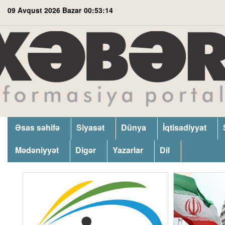
09 Avqust 2026 Bazar
00:53:15
Əsas səhifə
Siyasət
Dünya
İqtisadiyyat
Mədəniyyət
Digər
Yazarlar
Dil