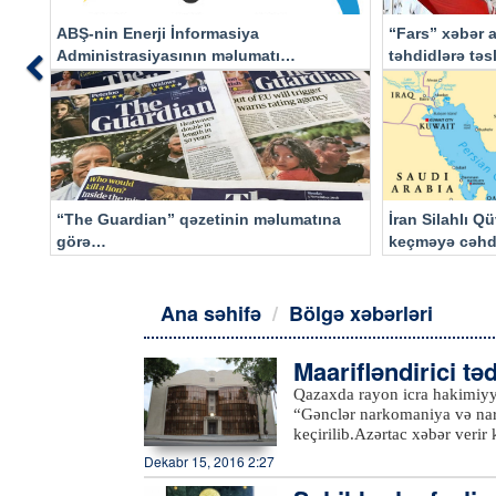
ABŞ-nin Enerji İnformasiya
“Fars” xəbər a
Administrasiyasının məlumatı
təhdidlərə tə
Previous
əsasında…
“The Guardian” qəzetinin məlumatına
İran Silahlı Q
görə…
keçməyə cəhd
qalacaq
Ana səhifə
Bölgə xəbərləri
Maarifləndirici təd
Qazaxda rayon icra hakimiyyət
“Gənclər narkomaniya və nar
keçirilib.Azərtac xəbər verir
Universitetinin Qazax filialın
Dekabr 15, 2016 2:27
ümumtəhsil məktəblərinin şagi
Vüqar Nəbiyev açaraq narkom