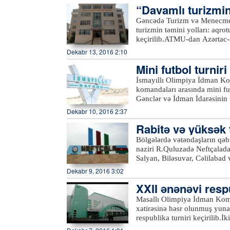
“Davamlı turizmin
də”…
Gəncədə Turizm və Menecment 
turizmin təmini yolları: aq
keçirilib.ATMU-dan Azərtac-a 
potensialının mövcud vəziyy
Dekabr 13, 2016 2:10
turizmin təmini yollarından b
Mini futbol turniri 
əməli tədbirlərin görülməsinə 
İsmayıllı Olimpiya İdman Ko
komandaları arasında mini fut
Gənclər və İdman İdarəsinin və
komanda iştirak edib. Gərgin
Dekabr 10, 2016 2:37
məktəbin komandası I yeri tutu
Rabitə və yüksək 
komandaları çıxıb.xeber100
edib
Bölgələrdə vətəndaşların qəb
naziri R.Quluzadə Neftçalada
Salyan, Biləsuvar, Cəlilabad 
telekommunikasiya, internet, 
Dekabr 9, 2016 3:02
xidmət mədəniyyəti və bu sah
XXII ənənəvi respu
Masallı Olimpiya İdman Komp
xatirəsinə həsr olunmuş yun
respublika turniri keçirilib.
məktəblərini, idman cəmiyyə