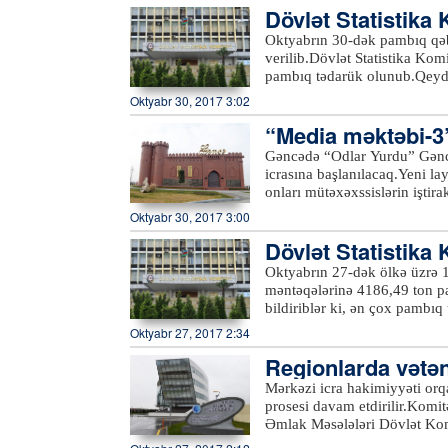
Dövlət Statistik
Oktyabrın 30-dək pambıq qəb
verilib.Dövlət Statistika Kom
pambıq tədarük olunub.Qeyd e
136 min 413,2 hektar çiyid sə
Oktyabr 30, 2017 3:02
və Neftçalada əkilib.Məhsul 
“Media məktəbi-3”
21 min 160,30 ton məhsul təh
596 ton pambıq tədarük ol
Gəncədə “Odlar Yurdu” Gənclə
icrasına başlanılacaq.Yeni la
onları mütəxəxssislərin iştirak
və media sahəsində çalışmaq 
Oktyabr 30, 2017 3:00
çərçivəsində medianın müxtəli
Dövlət Statistika
çalışma tapşırıqları keçiriləc
olacaq, televiziya kanalların
Oktyabrın 27-dək ölkə üzrə 
1”(2013) və “Media məktəbi-
məntəqələrinə 4186,49 ton pa
müxtəlif media qurumlarında 
bildiriblər ki, ən çox pambıq
Azərtac-a bildirib ki, 3-cü l
Biləsuvar (16449,16 ton), B
Oktyabr 27, 2017 2:34
qarşısına məqsəd qoyan gəncl
(12573,66 ton) daxildir.Qeyd 
kimi üzə çıxmasına şərait y
Regionlarda vətən
136 min 413,2 hektar çiyid s
hektar), Sabirabad (15055 he
Mərkəzi icra hakimiyyəti orqa
əkilib.xeber100.com
prosesi davam etdirilir.Komit
Əmlak Məsələləri Dövlət Ko
şəhərində keçirilib. Qəbulda 