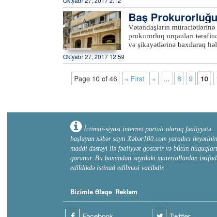
Oktyabr 27, 2017 2:12
olan vətəndaşların müraciətl
Baş Prokurorluğ
həddindən olan vətəndaşlar iş
sədri qəbula gələn hər bir vət
Vətəndaşların müraciətlərinə q
dərhal həlli üçün göstərişləri
prokurorluq orqanları tərəfin
qanunvericiliyin tələbləri çat
və şikayətlərinə baxılaraq h
alınıb.xeber100.com
mətbuat xidmətindən Azərtac-a
Oktyabr 27, 2017 12:59
şəhər və rayonlarda vətəndaş
Qaralov oktyabrın 27-də Sab
Page 10 of 46
« First
«
...
8
9
10
şəhərindən, Sabirabad, Hacıq
edib.Baş Prokurorluğun məsul 
keçirilən qəbulda 24 vətəndaş
qismi yerindəcə həllini tapı
İctimai-siyasi internet portalı olaraq fəaliyyətə
başlayan xəbər saytı Xəbər100.com yaradıcı heyətini
maddi dəstəyi ilə fəaliyyət göstərir və bütün hüquqlar
qorunur. Bu baxımdan saytdakı materiallardan istifad
edildikdə istinad edilməsi vacibdir.
Bizimlə Əlaqə
Reklam
Facebook
Twitter