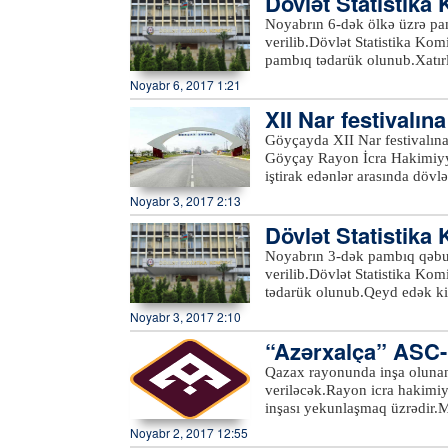
Dövlət Statistika
olunması, tibbi-sosial eksper
Noyabrın 6-dək ölkə üzrə pa
s.) bağlı müraciətləri nazirli
verilib.Dövlət Statistika Kom
cavablandırılacaq, həmin məsə
pambıq tədarük olunub.Xatır
yığılmışdı.xeber100.com
Noyabr 6, 2017 1:21
XII Nar festivalına
Göyçayda XII Nar festivalına 
Göyçay Rayon İcra Hakimiyyətin
iştirak edənlər arasında dövl
ölkələrin Azərbaycandakı səfir
Noyabr 3, 2017 2:13
əməkdaşları da var.Azərtac xə
Dövlət Statistika
nümayiş olunduğu sərgiyə bax
respublikanın tanınmış müğənni
Noyabrın 3-dək pambıq qəbul
müəssisələrinə səfər, bədii ko
verilib.Dövlət Statistika Kom
ediləcək.Noyabrın 4-də isə H
tədarük olunub.Qeyd edək ki,
yarmarkaları, yerli musiqiçilə
hektar çiyid səpilib. Bu il ə
Noyabr 3, 2017 2:10
müxtəlif əl işləri nümayiş e
əkilib.xeber100.com
futbol komandaları arasında
“Azərxalça” ASC-nin
başlayacaq. Yarışın qalibinə
ək
Qazax rayonunda inşa olunan 
5 min manat pul mükafatı ve
veriləcək.Rayon icra hakimiyy
inşası yekunlaşmaq üzrədir.M
olunacaq.xeber100.com
Noyabr 2, 2017 12:55