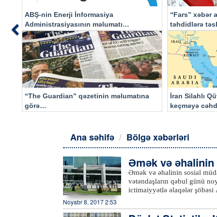
ABŞ-nin Enerji İnformasiya
“Fars” xəbər a
Administrasiyasının məlumatı
təhdidlərə tə
Previous
əsasında…
“The Guardian” qəzetinin məlumatına
İran Silahlı Q
görə…
keçməyə cəhd
qalacaq
Ana səhifə
Bölgə xəbərləri
Əmək və əhalinin 
bul edəcək
Əmək və əhalinin sosial müd
vətəndaşların qəbul günü noy
ictimaiyyətlə əlaqələr şöbəs
Quba, Qusar və Xaçmaz rayonl
Noyabr 8, 2017 2:53
Əmək və Əhalinin Sosial Müdaf
cümlədən, əmək hüquqlarının