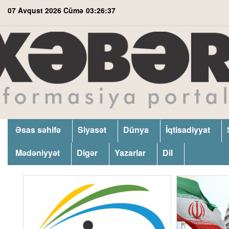
07 Avqust 2026 Cümə
03:26:37
Əsas səhifə
Siyasət
Dünya
İqtisadiyyat
Mədəniyyət
Digər
Yazarlar
Dil