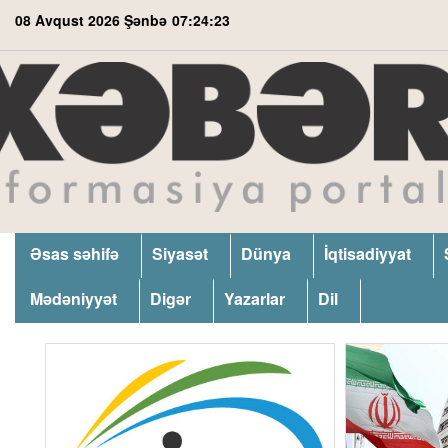
08 Avqust 2026 Şənbə
07:24:23
Əsas səhifə
Siyasət
Dünya
İqtisadiyyat
Mədəniyyət
Digər
Yazarlar
Dil