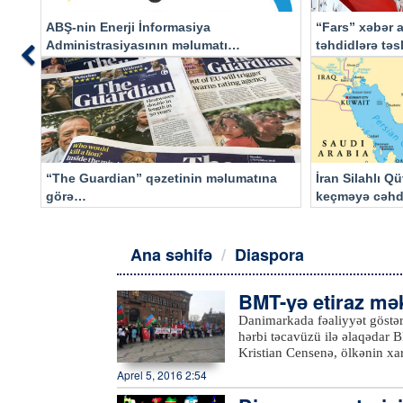
ABŞ-nin Enerji İnformasiya
“Fars” xəbər a
Administrasiyasının məlumatı
təhdidlərə tə
Previous
əsasında…
“The Guardian” qəzetinin məlumatına
İran Silahlı Q
görə…
keçməyə cəhd
qalacaq
Ana səhifə
Diaspora
BMT-yə etiraz mə
Danimarkada fəaliyyət göstə
hərbi təcavüzü ilə əlaqədar 
Kristian Censenə, ölkənin xar
parlamentin deputatlarına et
Aprel 5, 2016 2:54
Komitəsindən AZƏRTAC-a bild
mövcud vəziyyətlə bağlı dərin 