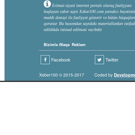
Ş.Azərbaycan - 8400000 Dag
diasporunun yayılma coğrafiya
İctimai-siyasi internet portalı olaraq fəaliyyətə
Ozbəkistan - 350000 Ş.Qafq
Son zamanların statistik göst
başlayan xəbər saytı Xəbər100.com yaradıcı heyətini
Rusiyada milyonlarla, Ukray
maddi dəstəyi ilə fəaliyyət göstərir və bütün hüquqlar
minlərlə, Norveçdə, Danimark
qorunur. Bu baxımdan saytdakı materiallardan istifad
Polşada, İspaniyada, Avstriy
edildikdə istinad edilməsi vacibdir.
göstərilir. Digər Qərb ölkələ
ölkədə 2-10 min nəfər arasın
yaşayan azərbaycanlıların ək
Bizimlə Əlaqə
Reklam
Britaniya, Çexiya, Slovakiya
və Fransadakı soydaşlarımız 
Facebook
Twitter
Azərbaycanlılar Asiya qitəs
qitəsində məskunlaşmışlar. O
İordaniya və Orta Asiya resp
Xeber100 © 2015-2017
Coded by
Developm
Çin, Birləşmiş Ərəb Əmirlikl
İraqda isə təqribən bir milyona çatır. Azərbaycanlılar Afrika qitəsind
məskunlaşmış azərbaycanlılar
nəfərdir. Ümumilikdə, son za
Respublikası və Zairdə də so
Azərbaycanlılar Avstraliya qi
azərbaycanlının yaşadığı barədə 
azərbaycanlıların sayı aşağıd