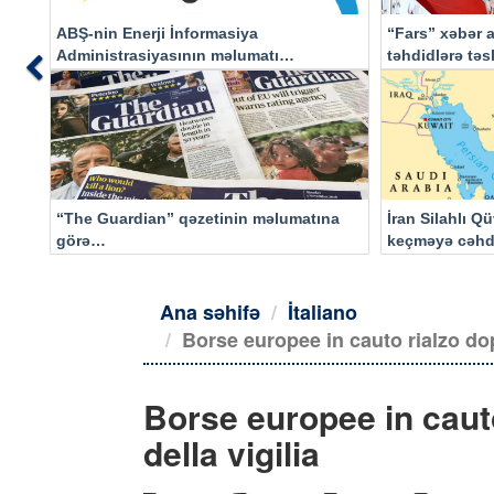
ABŞ-nin Enerji İnformasiya
“Fars” xəbər a
Administrasiyasının məlumatı
təhdidlərə tə
Previous
əsasında…
“The Guardian” qəzetinin məlumatına
İran Silahlı Q
görə…
keçməyə cəhd
qalacaq
Ana səhifə
İtaliano
Borse europee in cauto rialzo dop
Borse europee in cauto
della vigilia