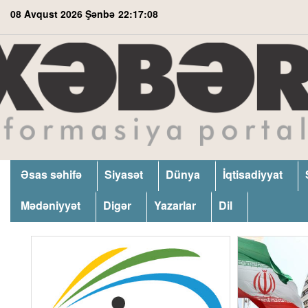
08 Avqust 2026 Şənbə
22:17:09
Əsas səhifə
Siyasət
Dünya
İqtisadiyyat
Mədəniyyət
Digər
Yazarlar
Dil