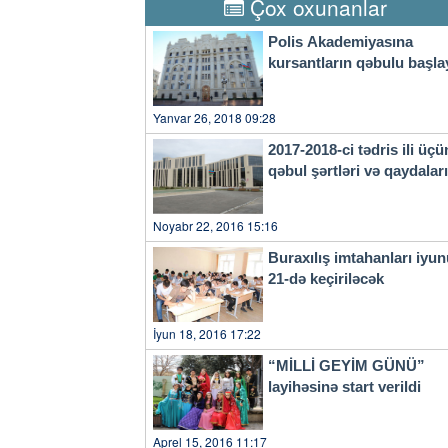
Çox oxunanlar
un mesetto". Un'arma in più p
Marchisio uno dei tre obietti
Polis Akademiyasına
all'ultimo, concorda il 'Prin
kursantların qəbulu başla
questi anni ed è cresciuto mol
principale del "campionato 
facile ma il distacco è mini
Yanvar 26, 2018 09:28
Nonostante la testa dei calciat
Fiorentina, seguita dal match 
2017-2018-ci tədris ili üçü
dei compagni c'è sempre Gigi 
qəbul şərtləri və qaydala
ancora di attività agonistica:
lungo ma è tornato subito ben
futuro, ognuno di noi deve va
Noyabr 22, 2016 15:16
il secondo di Buffon, il port
scherzoso al suo capitano: "S
Buraxılış imtahanları iyu
faceto, Szczesny ha speso par
21-də keçiriləcək
grandissimo portiere, un gran
Giocare con lui è un'esperien
İyun 18, 2016 17:22
“MİLLİ GEYİM GÜNÜ”
layihəsinə start verildi
Aprel 15, 2016 11:17