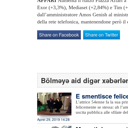
AFFARI
Aumenta il rialzo Piazza Affari a
Exor (+3,3%), Mediaset (+2,84%) e Tim (+2
dall’amministratore Amos Genish al ministr
della rete telefonica, mantenendone però il 
Share on Facebook
Share on Twitter
Bölməyə aid digər xəbərlə
E smentisce felic
L’attrice 54enne fa la sua pri
felicemente se stessa: ah l’
uscita pubblica alle sfilate 
arrivati mano nella mano e ha
Aprel 29, 2019 14:28
lei aveva detto: “Mai con uno
ha “solo” 18 di meno.Al Grand 