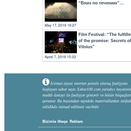
“Вниз по течению”…
May 17, 2016 16:27
Film Festival: “The fulfill
of the promise: Secrets o
Vilnius”
Aprel 7, 2016 15:32
İctimai-siyasi internet portalı olaraq fəaliyyətə
başlayan xəbər saytı Xəbər100.com yaradıcı heyətini
maddi dəstəyi ilə fəaliyyət göstərir və bütün hüquqlar
qorunur. Bu baxımdan saytdakı materiallardan istifad
edildikdə istinad edilməsi vacibdir.
Bizimlə Əlaqə
Reklam