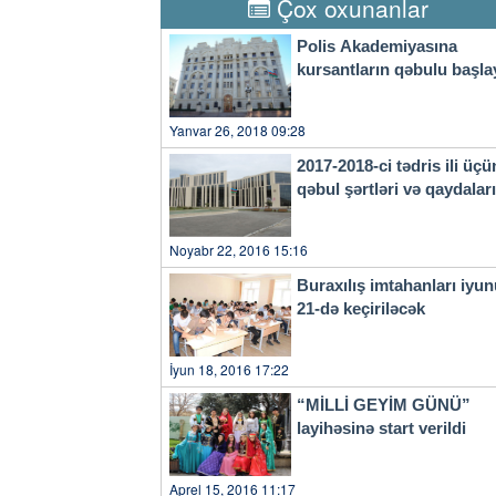
Çox oxunanlar
un mesetto". Un'arma in più p
Marchisio uno dei tre obietti
Polis Akademiyasına
all'ultimo, concorda il 'Prin
kursantların qəbulu başla
questi anni ed è cresciuto mol
principale del "campionato 
facile ma il distacco è mini
Yanvar 26, 2018 09:28
Nonostante la testa dei calciat
Fiorentina, seguita dal match 
2017-2018-ci tədris ili üçü
dei compagni c'è sempre Gigi 
qəbul şərtləri və qaydala
ancora di attività agonistica:
lungo ma è tornato subito ben
futuro, ognuno di noi deve va
Noyabr 22, 2016 15:16
il secondo di Buffon, il port
scherzoso al suo capitano: "S
Buraxılış imtahanları iyu
faceto, Szczesny ha speso par
21-də keçiriləcək
grandissimo portiere, un gran
Giocare con lui è un'esperien
İyun 18, 2016 17:22
“MİLLİ GEYİM GÜNÜ”
layihəsinə start verildi
Aprel 15, 2016 11:17