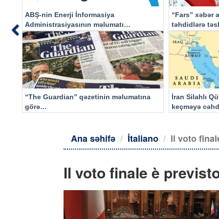
ABŞ-nin Enerji İnformasiya
“Fars” xəbər a
Administrasiyasının məlumatı
təhdidlərə tə
Previous
əsasında…
“The Guardian” qəzetinin məlumatına
İran Silahlı Q
görə…
keçməyə cəhd
qalacaq
Ana səhifə
İtaliano
Il voto fin
Il voto finale è previ