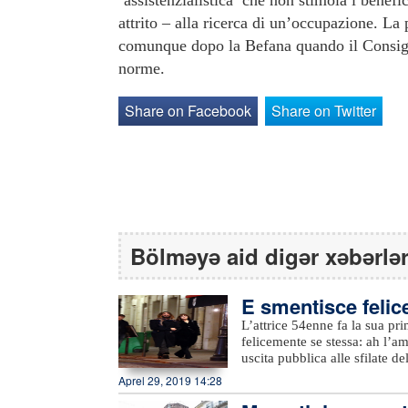
‘assistenzialistica’ che non stimola i benefi
attrito – alla ricerca di un’occupazione. La 
comunque dopo la Befana quando il Consigli
norme.
Share on Facebook
Share on Twitter
Bölməyə aid digər xəbərlə
E smentisce felic
L’attrice 54enne fa la sua pri
felicemente se stessa: ah l’
uscita pubblica alle sfilate 
arrivati mano nella mano e ha
Aprel 29, 2019 14:28
lei aveva detto: “Mai con uno
ha “solo” 18 di meno.Al Grand 