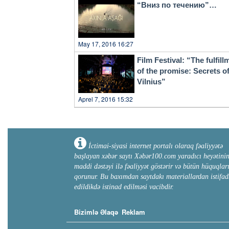
“Вниз по течению”…
May 17, 2016 16:27
Film Festival: “The fulfill
of the promise: Secrets o
Vilnius”
Aprel 7, 2016 15:32
İctimai-siyasi internet portalı olaraq fəaliyyətə
başlayan xəbər saytı Xəbər100.com yaradıcı heyətini
maddi dəstəyi ilə fəaliyyət göstərir və bütün hüquqlar
qorunur. Bu baxımdan saytdakı materiallardan istifad
edildikdə istinad edilməsi vacibdir.
Bizimlə Əlaqə
Reklam