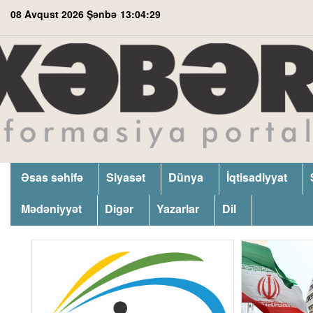
08 Avqust 2026 Şənbə
13:04:30
Əsas səhifə
Siyasət
Dünya
İqtisadiyyat
Mədəniyyət
Digər
Yazarlar
Dil