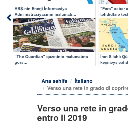
ABŞ-nin Enerji İnformasiya
“Fars” xəbər a
Administrasiyasının məlumatı
təhdidlərə tə
Previous
əsasında…
“The Guardian” qəzetinin məlumatına
İran Silahlı Q
görə…
keçməyə cəhd
qalacaq
Ana səhifə
İtaliano
Verso una rete in grado di coprire
Verso una rete in grad
entro il 2019