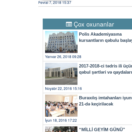
Khedira, Barzagli e Rugani p
Fevral 7, 2018 15:37
Magic, per 116-98. I Cavs so
Douglas Costa, ancora in cors
cui possibilità diminuiscono o
"Sono di nuovo a disposizione
tornato in campo domenica co
Çox oxunanlar
un mesetto". Un'arma in più p
Marchisio uno dei tre obietti
Polis Akademiyasına
all'ultimo, concorda il 'Prin
kursantların qəbulu başla
questi anni ed è cresciuto mol
principale del "campionato 
facile ma il distacco è mini
Yanvar 26, 2018 09:28
Nonostante la testa dei calciat
Fiorentina, seguita dal match 
2017-2018-ci tədris ili üçü
dei compagni c'è sempre Gigi 
qəbul şərtləri və qaydala
ancora di attività agonistica:
lungo ma è tornato subito ben
futuro, ognuno di noi deve va
Noyabr 22, 2016 15:16
il secondo di Buffon, il port
scherzoso al suo capitano: "S
Buraxılış imtahanları iyu
faceto, Szczesny ha speso par
21-də keçiriləcək
grandissimo portiere, un gran
Giocare con lui è un'esperien
İyun 18, 2016 17:22
“MİLLİ GEYİM GÜNÜ”