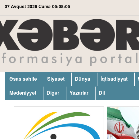
07 Avqust 2026 Cümə
05:08:06
Əsas səhifə
Siyasət
Dünya
İqtisadiyyat
Mədəniyyət
Digər
Yazarlar
Dil