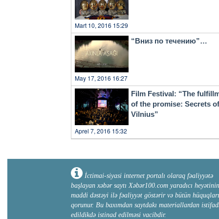
Mart 10, 2016 15:29
“Вниз по течению”…
May 17, 2016 16:27
Film Festival: “The fulfill
of the promise: Secrets o
Vilnius”
Aprel 7, 2016 15:32
İctimai-siyasi internet portalı olaraq fəaliyyətə
başlayan xəbər saytı Xəbər100.com yaradıcı heyətini
maddi dəstəyi ilə fəaliyyət göstərir və bütün hüquqlar
qorunur. Bu baxımdan saytdakı materiallardan istifad
edildikdə istinad edilməsi vacibdir.