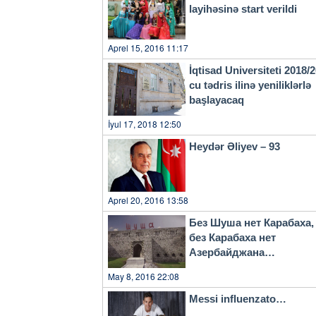
layihəsinə start verildi
Aprel 15, 2016 11:17
İqtisad Universiteti 2018/
cu tədris ilinə yeniliklərlə
başlayacaq
İyul 17, 2018 12:50
Heydər Əliyev – 93
Aprel 20, 2016 13:58
Без Шуша нет Карабаха,
без Карабаха нет
Азербайджана…
May 8, 2016 22:08
Messi influenzato…