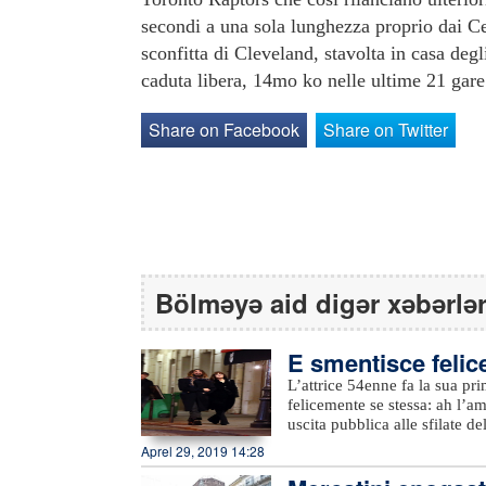
secondi a una sola lunghezza proprio dai Ce
sconfitta di Cleveland, stavolta in casa de
caduta libera, 14mo ko nelle ultime 21 gare
Share on Facebook
Share on Twitter
Bölməyə aid digər xəbərlə
E smentisce felic
L’attrice 54enne fa la sua pri
felicemente se stessa: ah l’
uscita pubblica alle sfilate 
arrivati mano nella mano e ha
Aprel 29, 2019 14:28
lei aveva detto: “Mai con uno
ha “solo” 18 di meno.Al Grand 