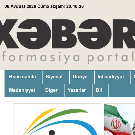
06 Avqust 2026 Cümə axşamı
20:40:27
Əsas səhifə
Siyasət
Dünya
İqtisadiyyat
Mədəniyyət
Digər
Yazarlar
Dil