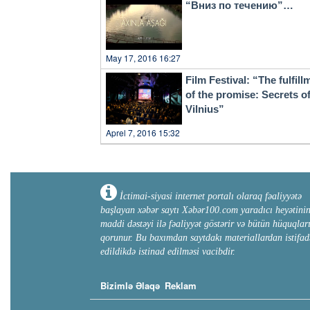
“Вниз по течению”…
May 17, 2016 16:27
Film Festival: “The fulfill
of the promise: Secrets o
Vilnius”
Aprel 7, 2016 15:32
İctimai-siyasi internet portalı olaraq fəaliyyətə
başlayan xəbər saytı Xəbər100.com yaradıcı heyətini
maddi dəstəyi ilə fəaliyyət göstərir və bütün hüquqlar
qorunur. Bu baxımdan saytdakı materiallardan istifad
edildikdə istinad edilməsi vacibdir.
Bizimlə Əlaqə
Reklam