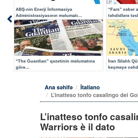
ABŞ-nin Enerji İnformasiya
“Fars” xəbər a
Administrasiyasının məlumatı
təhdidlərə tə
Previous
əsasında…
“The Guardian” qəzetinin məlumatına
İran Silahlı Q
görə…
keçməyə cəhd
qalacaq
Ana səhifə
İtaliano
L’inatteso tonfo casalingo dei Go
L’inatteso tonfo casal
Warriors è il dato