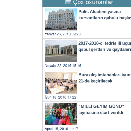
Çox oxunanlar
un mesetto". Un'arma in più p
Marchisio uno dei tre obietti
Polis Akademiyasına
all'ultimo, concorda il 'Prin
kursantların qəbulu başla
questi anni ed è cresciuto mol
principale del "campionato 
facile ma il distacco è mini
Yanvar 26, 2018 09:28
Nonostante la testa dei calciat
Fiorentina, seguita dal match 
2017-2018-ci tədris ili üçü
dei compagni c'è sempre Gigi 
qəbul şərtləri və qaydala
ancora di attività agonistica:
lungo ma è tornato subito ben
futuro, ognuno di noi deve va
Noyabr 22, 2016 15:16
il secondo di Buffon, il port
scherzoso al suo capitano: "S
Buraxılış imtahanları iyu
faceto, Szczesny ha speso par
21-də keçiriləcək
grandissimo portiere, un gran
Giocare con lui è un'esperien
İyun 18, 2016 17:22
“MİLLİ GEYİM GÜNÜ”
layihəsinə start verildi
Aprel 15, 2016 11:17