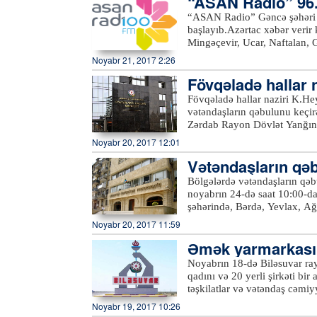
“ASAN Radio” 96.
(15055 hektar), Biləsuvar (1
“ASAN Radio” Gəncə şəhəri v
əkilib.xeber100.com
başlayıb.Azərtac xəbər verir
Mingəçevir, Ucar, Naftalan, 
mümkündür.Qeyd edək ki, “
Noyabr 21, 2017 2:26
tezliyində, Lerik, Lənkəran, 
Fövqəladə hallar 
Biləsuvar, Saatlı, Sabirabad,
“ASAN Radio”nun yayım dairə
Fövqəladə hallar naziri K.H
edir.Azərbaycan Respublikası
vətəndaşların qəbulunu keçirə
İnnovasiyalar üzrə Dövlət Age
Zərdab Rayon Dövlət Yanğınd
yaradılan “ASAN Radio” dövlə
yalnız Zərdab, Ucar, Göyçay,
Noyabr 20, 2017 12:01
radiodur.xeber100.com
məskunlaşmış məcburi köçkünl
Vətəndaşların qə
Nazirliyinin səlahiyyətlərinə
23-də saat 09-da Zərdab Ray
Bölgələrdə vətəndaşların qəb
başlayacaq.xeber100.com
noyabrın 24-də saat 10:00-d
şəhərində, Bərdə, Yevlax, Ağ
qəbulunu keçirəcək.Baş Proku
Noyabr 20, 2017 11:59
vətəndaşların prokurorluq orq
Əmək yarmarkası 
baxılacaq.Qəbula gəlmək istə
müvafiq rayon prokurorları t
Noyabrın 18-də Biləsuvar ra
qadını və 20 yerli şirkəti bir
təşkilatlar və vətəndaş cəmiy
işsiz qadınları təhsil və baca
Noyabr 19, 2017 10:26
tapmaqda kömək etmək olub.Av