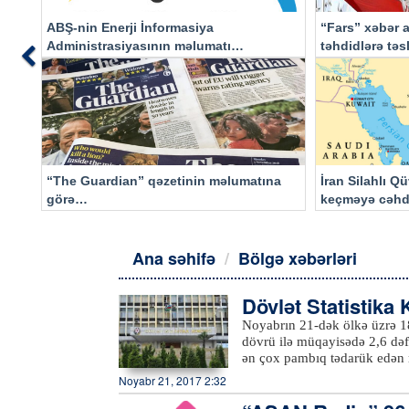
ABŞ-nin Enerji İnformasiya
“Fars” xəbər a
Administrasiyasının məlumatı
təhdidlərə tə
Previous
əsasında…
“The Guardian” qəzetinin məlumatına
İran Silahlı Q
görə…
keçməyə cəhd
qalacaq
Ana səhifə
Bölgə xəbərləri
Dövlət Statistika
Noyabrın 21-dək ölkə üzrə 1
dövrü ilə müqayisədə 2,6 dəfə
ən çox pambıq tədarük edən r
ton), Bərdə (20000,47 ton),
Noyabr 21, 2017 2:32
daxildir.Qeyd edək ki, bu il
hektar çiyid səpilib. Ən çox 