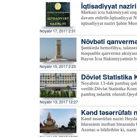
İqtisadiyyat nazir
Proqramının (BMTİP) maliyyəl
Problemləri üzrə Dövlət Kom
Mərkəzi icra hakimiyyəti orqa
Cəmiyyəti (RİQC) birgə həya
davam etdirilir.İqtisadiyyat 
iqtisadiyyat naziri Şahin Mus
rayonlarından olan vətəndaşl
Noyabr 17, 2017 2:31
zamanı birbaşa müraciət edən 
Növbəti qanvermə 
Nazirliyinin aidiyyəti struktu
vətəndaşların müraciətləri na
Şəmkirdə hemofiliya, talassem
edilən məsələlərlə bağlı ətraf
məqsədilə qanvermə aksiyası 
edilib. Müraciətlərdə göstəri
Rayon İcra Hakimiyyətinin bi
üçün nazirliyin aidiyyəti məsu
orqanlarının, idarə, müəssisə 
Noyabr 15, 2017 2:23
səlahiyyətlərinə aid olmayan 
hakimiyyətinin başçısı Alimp
saxlanılmaqla aidiyyəti strukt
Dövlət Statistik
də qoşulduğu aksiyada 250-y
hemofiliya, talassemiya və ir
Noyabrın 13-dək pambıq qəbu
edilməsi üçün Mərkəzi Qan 
verilib.Dövlət Statistika Kom
pambıq tədarük olunub.Qeyd e
413,2 hektar çiyid səpilib. B
Noyabr 13, 2017 12:27
Neftçalada əkilib.xeber100.
Kənd təsərrüfatı 
Kənd təsərrüfatı naziri Hey
İdarəsinin inzibati binasında
Azərtac-a bildiriblər ki, na
sakinlərin müraciətlərini di