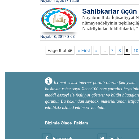
Noyabr 13, 2017 12:25
Sahibkarlar üçün t
Noyabrın 8-də İqtisadiyyat N
nümayəndəliyinin təşkilatçılığ
Nazirliyindən bildiriblər ki,
marketinq, menecment mövzul
Noyabr 8, 2017 3:03
məhsulların keyfiyyətinin yük
aparılması, menecmentin mahiy
Page 9 of 46
« First
«
...
7
8
9
10
məlumatlar iştirakçıların diqq
Nazirliyi tərəfindən göstərilə
prosedurları barədə məlumatl
keçirilib.xeber100.com
İctimai-siyasi internet portalı olaraq fəaliyyətə
başlayan xəbər saytı Xəbər100.com yaradıcı heyətini
maddi dəstəyi ilə fəaliyyət göstərir və bütün hüquqlar
qorunur. Bu baxımdan saytdakı materiallardan istifad
edildikdə istinad edilməsi vacibdir.
Bizimlə Əlaqə
Reklam
Facebook
Twitter