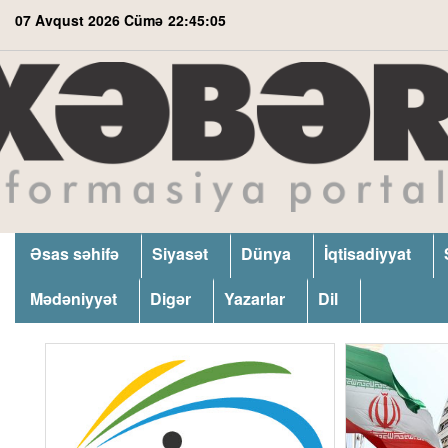
07 Avqust 2026 Cümə
22:45:05
Əsas səhifə
Siyasət
Dünya
İqtisadiyyat
Mədəniyyət
Digər
Yazarlar
Dil