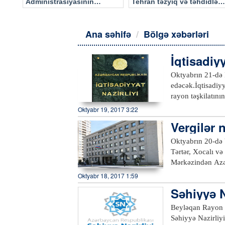
Administrasiyasının
Tehran təzyiq və təhdidlərə
məlumatı əsasında…
təslim olmayacaq
Ana səhifə
Bölgə xəbərləri
İqtisadiy
Oktyabrın 21-də 
edəcək.İqtisadiyy
Oktyabr 19, 2017 3:22
Vergilər 
Oktyabrın 20-də 
Tərtər, Xocalı v
Mərkəzindən Azərt
qarşılaşdıqları pr
Oktyabr 18, 2017 1:59
Səhiyyə Na
Beyləqan Rayon M
Səhiyyə Nazirliyi