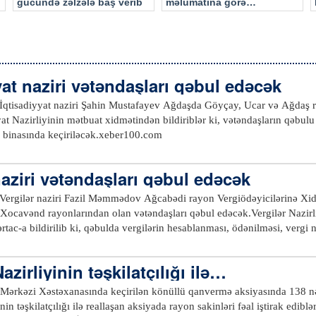
gücündə zəlzələ baş verib
məlumatına görə…
yat naziri vətəndaşları qəbul edəcək
İqtisadiyyat naziri Şahin Mustafayev Ağdaşda Göyçay, Ucar və Ağdaş r
at Nazirliyinin mətbuat xidmətindən bildiriblər ki, vətəndaşların qəbu
rayon təşkilatının binasında keçiriləcək.xeber100.com
naziri vətəndaşları qəbul edəcək
Vergilər naziri Fazil Məmmədov Ağcabədi rayon Vergiödəyicilərinə Xid
ə Xocavənd rayonlarından olan vətəndaşları qəbul edəcək.Vergilər Naz
ac-a bildirilib ki, qəbulda vergilərin hesablanması, ödənilməsi, vergi nə
oblemlər, vergi qanunvericiliyinin və inzibatçılığının tətbiqi və vergiödə
müraciətlərə baxılacaq.xeber100.com
zirliyinin təşkilatçılığı ilə…
ərkəzi Xəstəxanasında keçirilən könüllü qanvermə aksiyasında 138 nəfə
nin təşkilatçılığı ilə reallaşan aksiyada rayon sakinləri fəal iştirak edi