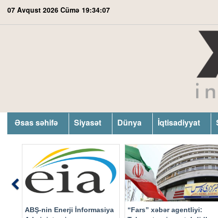
07 Avqust 2026 Cümə
19:34:08
Əsas səhifə
Siyasət
Dünya
İqtisadiyyat
Previous
ABŞ-nin Enerji İnformasiya
“Fars” xəbər agentliyi: