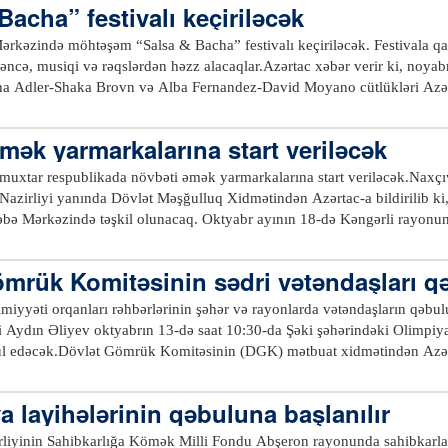
Bacha” festivalı keçiriləcək
 təhsil, səhiyyə, mədəniyyət, idman və digər sahələrdə həyata keçirilən tə
 xidmət göstərmək üçün bütün zəruri şəraitə və imkanlara malikdir.Qeyd
sərrüfat suyu ilə təminatı istiqamətində görülən işlərdən də ətraflı bəhs 
istiqamətində müəyyən tədbirlər həyata keçirir. 2017-ci ildə yeni "Bravo
kəzində möhtəşəm “Salsa & Bacha” festivalı keçiriləcək. Festivala qatı
alanıb, onların həlli üçün təkliflər irəli sürülüb.xeber100.com
"Buzovna", "Dəmiryol" və "Lökbatan" şöbələri, region üzrə "Masallı" şö
əyləncə, musiqi və rəqslərdən həzz alacaqlar.Azərtac xəbər verir ki, noya
y", "Qobustan" və "Beyləqan" filialları yeni ünvana köçürülüb. Bankın 
vana Adler-Shaka Brovn və Alba Fernandez-David Moyano cütlükləri Azə
andartları tətbiq edilib və bu proses hazırda davam etməkdədir. Cari ildə 
qaslarına ustad dərsi keçəcəklər.Festivala Bakının “Badi Kuba”, “Baila
“Street Salsa” məktəbləri qatılacaq.xeber100.com
mək yarmarkalarına start veriləcək
muxtar respublikada növbəti əmək yarmarkalarına start veriləcək.Nax
 Nazirliyi yanında Dövlət Məşğulluq Xidmətindən Azərtac-a bildirilib k
ə Mərkəzində təşkil olunacaq. Oktyabr ayının 18-də Kəngərli rayonunda
diləcək. Oktyabrın 19-da keçiriləcək əmək yarmarkasının ünvanı isə Şahb
onunun işaxtaran sakinləri bu dövlət qayğısından ayın 20-də yararlana b
mrük Komitəsinin sədri vətəndaşları q
ə, 26-da isə şərurlulara boş iş yerləri təqdim olunacaq.Naxçıvan şəhəri
l Peşə Tədris Mərkəzində keçiriləcək.xeber100.com
imiyyəti orqanları rəhbərlərinin şəhər və rayonlarda vətəndaşların qəb
i Aydın Əliyev oktyabrın 13-də saat 10:30-da Şəki şəhərindəki Olimp
ul edəcək.Dövlət Gömrük Komitəsinin (DGK) mətbuat xidmətindən Azərta
Qax, Zaqatala, Balakən rayonlarının sakinlərinin yalnız gömrük məsələlə
 qəbulla bağlı çoxsaylı müraciətlərini nəzərə alaraq bildirir ki, gömrü
ya layihələrinin qəbuluna başlanılır
mət haqqında" Əsasnamə və Azərbaycan Respublikası Prezidentinin 2010
q edilmiş "Gömrük orqanlarına xidmətə qəbul ilə əlaqədar müsabiqənin ke
irliyinin Sahibkarlığa Kömək Milli Fondu Abşeron rayonunda sahibkarlar