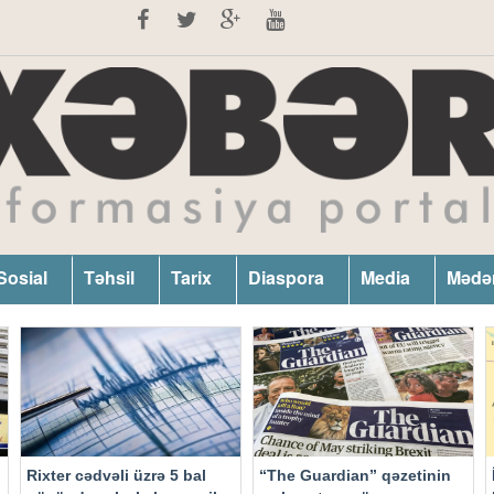
Sosial
Təhsil
Tarix
Diaspora
Media
Mədə
Rixter cədvəli üzrə 5 bal
“The Guardian” qəzetinin