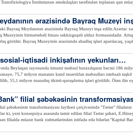
Transfiziologiya İnstitutunun əməkdaşları tərəfindən toplanan qan müa
mçinin qana ehtiyacı olan digər xəstələrin müalicəsində istifadə oluna
ydanının ərazisində Bayraq Muzeyi inşa
əki Bayraq Meydanının ərazisində Bayraq Muzeyi inşa edilir.Azərtac xə
 Muzeyinin birmərtəbəli binası səkkizguşəli ulduz formasındadır. Artıq 
lıq görülür. Bayraq Muzeyinin ərazisində abadlıq işləri aparılacaq, yaşıllı
atdırılması nəzərdə tutulur.Bayraq Muzeyində tariximizin müxtəlif dövr
 olmuş dövlətlərin, xanlıqların, həmçinin Silahlı Qüvvələrin qoşun növlə
l sosial-iqtisadi inkişafının yekunları…
, orden və medalların, bir sözlə, müxtəlif dövlət rəmzlərinin qorunub s
inin təbliğində mühüm rol oynamaqla yanaşı, gənc nəslin dünyagörüşünü
yında Beyləqan rayonunda ümumi məhsul buraxılışının həcmi 186 milyo
aqlarda şanlı tariximiz haqqında geniş təsəvvür yaratmağa imkan verə
ənaye, 75,7 milyon manatını kənd təsərrüfatı məhsulları istehsalı təşki
dilib, 55,1 milyon manatlıq tikinti-quraşdırma işləri görülüb. Ötən ilin 
isiyalar 2,5 dəfə, tikinti-quraşdırma işləri 2,6 dəfə artıb.Azərtac xəbər
 2017-ci ilin doqquz ayının sosial-iqtisadi inkişafının yekunları və qar
Bank” filial şəbəkəsinin transformasiyas
t verilib.Rayon icra hakimiyyətinin başçısı Vaqif Abdullayevin məruzəsi
t məsələ kimi daim nəzarətdə saxlanılıb, Sahibkarlığa Kömək Milli Fondu
lial şəbəkəsinin transformasiyası layihəsi çərçivəsində "Tərtər" filialını
lıb.Diqqətə çatdırılıb ki, bu il 8550 hektar sahədə pambıq əkilib. Bu, k
blər ki, yeni konsepsiya əsasında təmir edilən filial Tərtər şəhəri, E.Hüs
ırda tarlalarda pambıq yığımı davam edir. Cari ildə 8181 ton şəkər çuğ
nən filialda müasir bank xidmətlərindən istifadə edə bilərlər."Kapital B
 ton bostan məhsulları istehsal olunub. Hesabat dövründə iribuynuzlu h
üştərilərə hesablaşma-kassa əməliyyatları, əmanətlər, müxtəlif növ kreditl
arın sayı 3639 baş artaraq, 300 min 868-ə çatıb. 6,4 min ton ət, 30 min 
və digər xidmətlərin ödənişləri, valyuta mübadiləsi və sair bank xidmətlər