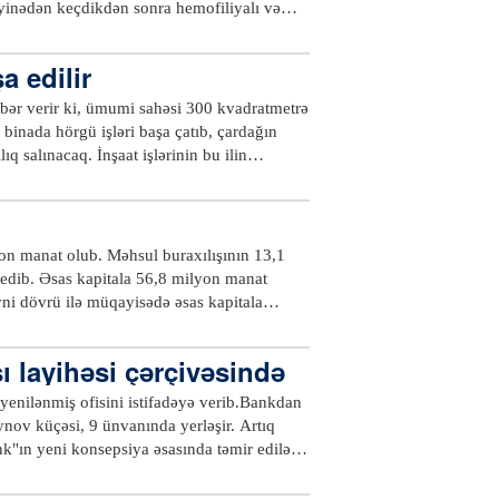
yinədən keçdikdən sonra hemofiliyalı və
caq.xeber100.com
 edilir
bər verir ki, ümumi sahəsi 300 kvadratmetrə
binada hörgü işləri başa çatıb, çardağın
q salınacaq. İnşaat işlərinin bu ilin
lərinə aid eksponatlar, Azərbaycan
rinin bayraqlarının, gerblərin, xəritələrin,
axlanılması nəzərdə tutulur.Muzey
n artırılmasına, rayon sakinlərində və
n manat olub. Məhsul buraxılışının 13,1
cək.xeber100.com
l edib. Əsas kapitala 56,8 milyon manat
eyni dövrü ilə müqayisədə əsas kapitala
 verir ki, bu barədə Beyləqan rayon Heydər
şıda duran vəzifələrə həsr olunan
ı layihəsi çərçivəsində
ndə bildirilib ki, sahibkarlığın inkişafı
nun xətti ilə 12 layihə üzrə 129 min 955
n yenilənmiş ofisini istifadəyə verib.Bankdan
eçən ilin müvafiq dövrü ilə müqayisədə 2,1
eynov küçəsi, 9 ünvanında yerləşir. Artıq
unduru, 11 min 796 ton qarğıdalı, 20 min 438
ank"ın yeni konsepsiya əsasında təmir edilən
eyvanların sayı 204 baş artaraq, 58 min 24-
ər, plastik kartlar, pul köçürmələri,
ton süd, 589 ton yun istehsal
ini təklif edir. Yeni filial müştərilərə ən