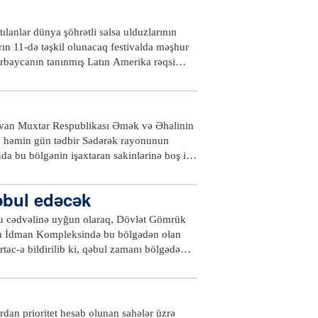
dbirlərdən, əhalinin elektrik enerjisi, təbii
 edək ki, "Kapital Bank" filial şəbəkəsinin
olunub.Məruzə və çıxışlarda uğurlarla yanaşı,
" və "Nərimanov Kart Mərkəzi" filialları,
lanlar dünya şöhrətli salsa ulduzlarının
bəsi fəaliyyətə başlayıb, "Həzi Aslanov",
brın 11-də təşkil olunacaq festivalda məşhur
yenilənmiş filiallarında vahid korporativ
rbaycanın tanınmış Latın Amerika rəqsi
daha bir sıra şəhər və region filiallarının
 Baku”, “Profi Dance”, “Let's dance studio”,
yeni konsepsiyaya uyğun əsaslı təmir olunması, yeni filial və şöbələrin açılması planlaşdırılır.xeber100.com
çıvan Muxtar Respublikası Əmək və Əhalinin
i, həmin gün tədbir Sədərək rayonunun
 bu bölgənin işaxtaran sakinlərinə boş iş
uz şəhərindəki “Araz” kinoteatrının binası
iləcəklər. Oktyabrın 24-də ordubadlılara,
əbul edəcək
ndə əmək yarmarkası oktyabr ayının 27-də
ulu cədvəlinə uyğun olaraq, Dövlət Gömrük
iya İdman Kompleksində bu bölgədən olan
c-a bildirilib ki, qəbul zamanı bölgədə
ri ilə bağlı müraciətləri dinləniləcək.DGK
k orqanlarına xidmətə qəbul "Gömrük
-cu il 12 noyabr tarixli 349 nömrəli
çirilməsi qaydaları" əsasında test üsulu ilə
dan prioritet hesab olunan sahələr üzrə