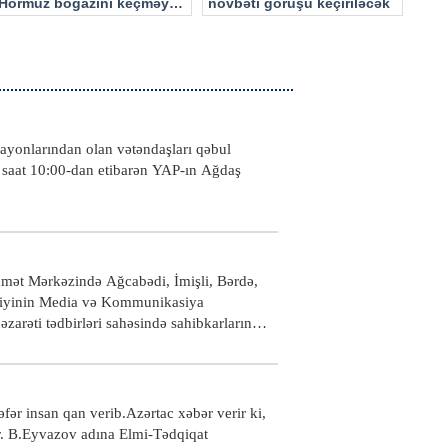
Hörmüz boğazını keçməyə
növbəti görüşü keçiriləcək
cəhd edən hücuma məruz
qalacaq
ayonlarından olan vətəndaşları qəbul
lu saat 10:00-dan etibarən YAP-ın Ağdaş
mət Mərkəzində Ağcabədi, İmişli, Bərdə,
irliyinin Media və Kommunikasiya
zarəti tədbirləri sahəsində sahibkarların
yicilərinə göstərilən xidmətlərlə bağlı
r insan qan verib.Azərtac xəbər verir ki,
blər. B.Eyvazov adına Elmi-Tədqiqat