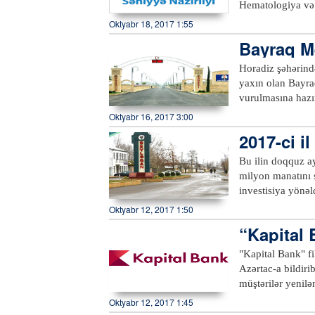
Hematologiya və 
talassemiyalı, hə
Oktyabr 18, 2017 1:55
Bayraq Me
Horadiz şəhərind
yaxın olan Bayraq
vurulmasına hazır
sonunadək başa ç
Oktyabr 16, 2017 3:00
ərazisində mövcud
2017-ci i
konstitusiyaların
Azərbaycan tarix
Bu ilin doqquz a
rayona gələn qon
milyon manatını s
investisiya yönəl
yönəldilən invest
Oktyabr 12, 2017 1:50
Əliyev Mərkəzində
“Kapital 
yığıncaqda məluma
rayonda priorite
"Kapital Bank" fi
manat kredit ayrı
Azərtac-a bildiri
dəfə çoxdur. Haz
müştərilər yenilə
ton tərəvəz, 6226
"Tərtər" filialı m
Oktyabr 12, 2017 1:45
ə, xırdabuynuzlul
kommunal, rabitə 