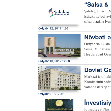
“Salsa & 
edilib.Yığıncaqda
yüksək səviyyədə
qaz, içməli və tə
transformasiyası 
Şahdağ Turizm Mər
problemlər də sad
Bakı şəhəri üzrə 
iştirakı ilə bol 
"Qubadlı", "Göyça
salsa ustaları İ
interyer dizayn st
məktəblərinin rəq
Oktyabr 12, 2017 1:36
“Buta Salsa” və 
Növbəti ə
Oktyabrın 17-də 
Sosial Müdafiəsi
Heydərabad Qəsəb
yerləri təqdim e
Oktyabr 10, 2017 12:58
olacaq. Culfa ray
Dövlət Gö
25-də babəklilər
Naxçıvan Regiona
Mərkəzi icra hak
Komitəsinin sədr
vətəndaşları qəb
yerləşən - Şəki, 
Oktyabr 9, 2017 3:12
vətəndaşların işə
İnvestisi
orqanlarında xid
Fərmanı ilə təsdi
İqtisadiyyat Naz