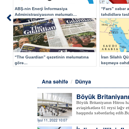
ABŞ-nin Enerji İnformasiya
“Fars” xəbər a
Administrasiyasının məlumatı
təhdidlərə tə
Previous
əsasında…
“The Guardian” qəzetinin məlumatına
İran Silahlı Q
görə…
keçməyə cəhd
qalacaq
Ana səhifə
Dünya
Böyük Britaniyanı
dilib
Böyük Britaniyanın Hitrou ha
aviaşirkətlərə 61 reysi ləğv 
haqqında xəbərdarlıq edib.Bu
göstərmək üçün kifayət qədər 
İyul 11, 2022 10:07
planlarına təsir göstərdikləri
aviaşirkətlərlə sıx əməkdaşlı