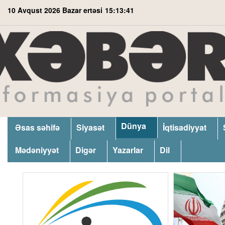
10 Avqust 2026 Bazar ertəsi
15:13:41
Dünya
Əsas səhifə
Siyasət
İqtisadiyyat
Mədəniyyət
Digər
Yazarlar
Dil