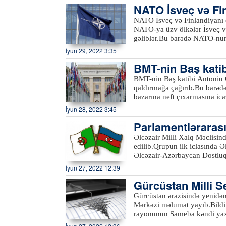
müvəqqəti hökumət formalaşdı
NATO İsveç və Fin
geriləyib.xeber100.com
tərəfindən tanınmayıb.xebe
dib
NATO İsveç və Finlandiyanı ö
NATO-ya üzv ölkələr İsveç və
gəliblər.Bu barədə NATO-nun 
qoşulması onları daha təhlü
İyun 29, 2022 3:35
təhlükəsiz edəcək”, - deyə b
BMT-nin Baş katib
b
BMT-nin Baş katibi Antoniu Qu
qaldırmağa çağırıb.Bu barədə
bazarına neft çıxarmasına ic
danışıqları bərpa etməyə çağı
İyun 28, 2022 3:45
bildirib.Nəzərə çatdıraq ki, 
Parlamentlərarası
keçiriləcək. Bu iclasda İran
ildə İranla ABŞ arasında imz
Əlcəzair Milli Xalq Məclisin
baxmayaraq, ABŞ həmin dövrd
edilib.Qrupun ilk iclasında 
qüvvədə saxladı, həmçinin san
Əlcəzair-Azərbaycan Dostluq 
şəxslərin adlarını artırdı. 
Xarici İşlər Nazirliyinin Asi
İyun 27, 2022 12:39
bunun müqabilində saksiyala
ölkəmizin Əlcəzairdəki müvəqqə
müraciətini və məsələnin BMT
Gürcüstan Milli S
edənlər Əlcəzair və Azərbayca
diplomatik qələbəsi kimi təq
dost ölkənin qanunverici orqa
matı
Gürcüstan ərazisində yenidən
Məsələnin mahiyyəti ondan ib
Əlcəzairin millət vəkilləri azə
Mərkəzi məlumat yayıb.Bildiri
Təhlükəsizlik Şurasında müza
təşkil edilməsinin zəruriliyi
rayonunun Sameba kəndi yaxınl
İran isə uranı zənginləşdirm
iclasında iştirakından məmnu
07:49-da 4,1 bal gücündə ol
xarici işlər nazirinin müavi