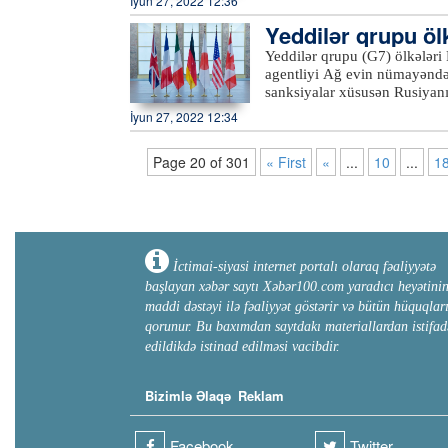
İyun 27, 2022 12:36
olunmuş Azərbaycan ərazilərin
olaraq zəlzələ qeydə alınır.
Əli Bageri Qətərin paytaxtı
ətraflı məlumat verib. Azərb
Yeddilər qrupu öl
danışıqların bərpa olunmasını
parlamentləri arasında əməkda
bildirib ki, danışıqlar bərp
edəcək
Yeddilər qrupu (G7) ölkələri
edən diplomat, parlamentləra
agentliyi Ağ evin nümayəndə
arzulayıb.xeber100.com
sanksiyalar xüsusən Rusiyanı
cümlədən hərbi istehsalı və 
İyun 27, 2022 12:34
Almaniya, İtaliya, Kanada, A
inkişaf etmiş ölkələrin birliy
Page 20 of 301
« First
«
...
10
...
1
həlli yollarını tapmaqdır.197
ona qoşulması ilə G8 kimi ta
Qərb münasibətlərində yaran
alınıb.xeber100.com
İctimai-siyasi internet portalı olaraq fəaliyyətə
başlayan xəbər saytı Xəbər100.com yaradıcı heyətini
maddi dəstəyi ilə fəaliyyət göstərir və bütün hüquqlar
qorunur. Bu baxımdan saytdakı materiallardan istifad
edildikdə istinad edilməsi vacibdir.
Bizimlə Əlaqə
Reklam
Facebook
Twitter