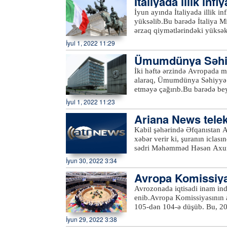
İtaliyada illik inf
əviyyəsinə yüksəl
İyun ayında İtaliyada illik in
yüksəlib.Bu barədə İtaliya Mil
ərzaq qiymətlərindəki yüksək
edir. İyunda İtaliyada inflya
İyul 1, 2022 11:29
bəri qeydə alınan ən yüksək gö
Ümumdünya Səhiyy
müqayisədə isə 8 faiz artıb.
İki həftə ərzində Avropada 
alaraq, Ümumdünya Səhiyyə Tə
etməyə çağırıb.Bu barədə b
danışıb. O bildirib ki, regio
İyul 1, 2022 11:23
corğafi məkanda möhkəmlənməs
Ariana News tele
edilib ki, indiyədək Avropa
alınıb və bu, may ayının ort
Kabil şəhərində Əfqanıstan Ağ
deməkdir. Ənənəvi olaraq Afr
xəbər verir ki, şuranın icla
müxtəlif ölkələrində, əsasə
sədri Məhəmməd Həsən Axund
dən çox ölkəsində bu virusa 
tayfa başçıları iştirak edirl
İyun 30, 2022 3:34
növbədə iqtisadi böhran və işs
Avropa Komissiya
sonra) təhsili ilə bağlı vəz
dəfə 2020-ci ilin avqustunda
Avrozonada iqtisadi inam ind
toplanıb.Xatırladaq ki, 2021-
enib.Avropa Komissiyasının a
barədə qərarından sonra “Ta
105-dən 104-ə düşüb. Bu, 202
əməliyyata başlayıb. Həmin i
göstəricidir.Ekspertlərin fikr
İyun 29, 2022 3:38
Sentyabrın 6-da bütün Əfqanı
kəsiləcəyi və iqtisadiyyatın t