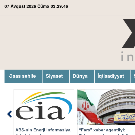
07 Avqust 2026 Cümə
03:29:46
Əsas səhifə
Siyasət
Dünya
İqtisadiyyat
Previous
ABŞ-nin Enerji İnformasiya
“Fars” xəbər agentliyi: