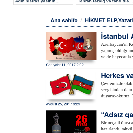
Administrasiyasının
Tehran təzyiq və təhdidlərə
məlumatı əsasında…
təslim olmayacaq
Ana səhifə
HİKMET ELP
,
Yazar
İstanbul 
Azerbaycan'ın Kül
yapmış olduğumuz
ve de heyecanla 
asırdır doğma yur
Sentyabr 11, 2017 2:02
derinliklerinin t
Herkes va
karşılaşan konukl
çevrilmektedir. B
Çevremizde olabi
Verimli toprakları
sevgisinden dem v
olmaktan kurtuls
duyarız-okuruz. T
dikkatlice korun
sevmeyenini duym
Avqust 25, 2017 3:29
geçmeyeceğim. Yed
zulümle boğuşmak
“Adsız qa
taşa seken ceylan
bir çelişki var.
görüyorsun. Tüm b
bizde, meydanlara
Bir neçə il öncə
benim gibi ziyar
baktıracak eylem
hazırlandı, təhvi
KM yolunun çok b