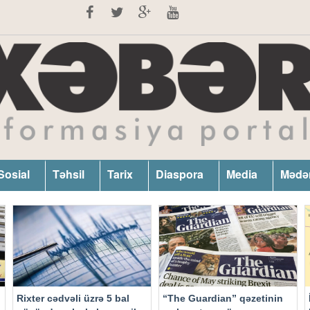
Sosial
Təhsil
Tarix
Diaspora
Media
Mədə
Rixter cədvəli üzrə 5 bal
“The Guardian” qəzetinin