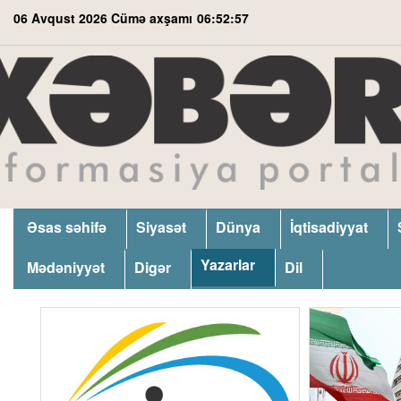
06 Avqust 2026 Cümə axşamı
06:52:57
Əsas səhifə
Siyasət
Dünya
İqtisadiyyat
Yazarlar
Mədəniyyət
Digər
Dil