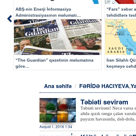
ABŞ-nin Enerji İnformasiya
“Fars” xəbər a
Administrasiyasının məlumatı
təhdidlərə tə
Previous
əsasında…
“The Guardian” qəzetinin məlumatına
İran Silahlı Q
görə…
keçməyə cəhd
qalacaq
Ana səhifə
FƏRİDƏ HACIYEVA
,
Ya
Təbiəti sevirəm
Təbiəti sevirəm! Necə varsa e
altda qızılı rəngə çalan xəzə
payızın havasında, dəli-dolu,
gün, hər an dəyişə bilər. Gah 
Avqust 1, 2016 1:34
könülləri kövrəldər.Payız ceşi
cavanları xoşhal edən çal-çağırlı toyları ilə y