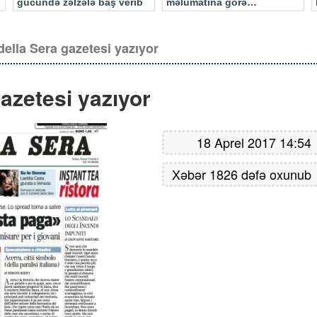
gücündə zəlzələ baş verib
məlumatına görə…
della Sera gazetesi yazıyor
gazetesi yazıyor
18 Aprel 2017 14:54
Xəbər 1826 dəfə oxunub