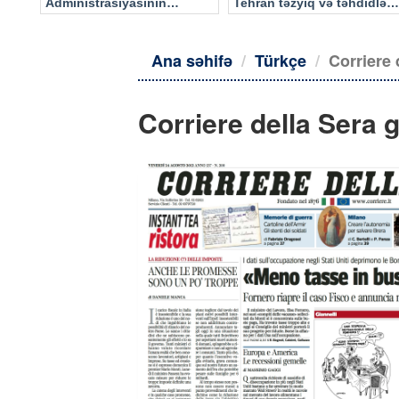
Administrasiyasının
Tehran təzyiq və təhdidlərə
məlumatı əsasında…
təslim olmayacaq
Ana səhifə
Türkçe
Corriere 
Corriere della Sera 