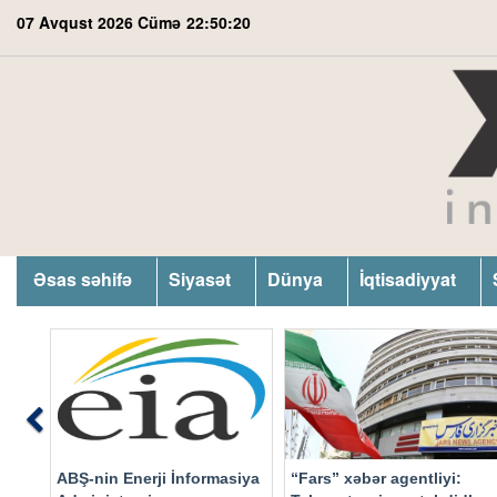
07 Avqust 2026 Cümə
22:50:21
Əsas səhifə
Siyasət
Dünya
İqtisadiyyat
Previous
ABŞ-nin Enerji İnformasiya
“Fars” xəbər agentliyi: