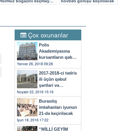
Hörmüz boğazını keçməyə
növbəti görüşü keçiriləcək
cəhd edən hücuma məruz
qalacaq
Çox oxunanlar
Polis
Akademiyasına
kursantların qəbulu
başlayıb
Yanvar 26, 2018 09:28
2017-2018-ci tədris
ili üçün qəbul
şərtləri və
qaydaları…
Noyabr 22, 2016 15:16
Buraxılış
imtahanları iyunun
21-də keçiriləcək
İyun 18, 2016 17:22
“MİLLİ GEYİM