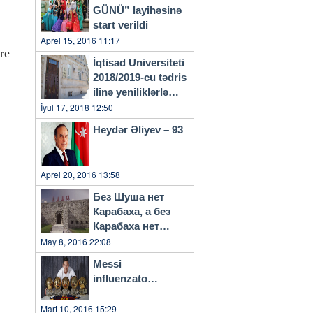
GÜNÜ” layihəsinə
start verildi
Aprel 15, 2016 11:17
re
İqtisad Universiteti
2018/2019-cu tədris
ilinə yeniliklərlə
başlayacaq
İyul 17, 2018 12:50
Heydər Əliyev – 93
Aprel 20, 2016 13:58
Без Шуша нет
Карабаха, а без
Карабаха нет
Азербайджана…
May 8, 2016 22:08
Messi
influenzato…
Mart 10, 2016 15:29