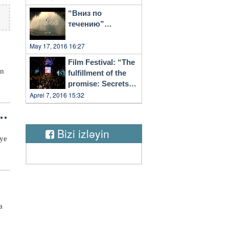
“Вниз по
течению”…
May 17, 2016 16:27
Film Festival: “The
en
fulfillment of the
promise: Secrets
i
of Vilnius”
Aprel 7, 2016 15:32
le
k
Bizi izləyin
eye
in
v
f
lde
m
a
üm
da