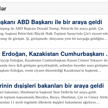
lər
şkanı ABD Başkanı ile bir araya geldi
nping ile ABD Başkanı Donald Trump, Pekin'de bir araya geldi. Çin
ng, başkent Pekin'deki Büyük Halk Toplantı Sarayı'nda Çin'i ziyaret ed
mp ile görüştü. Şi, görüşmede, dünyanın yeni bir kavşağa geldiğini
D, 'Tukidides Tuzağı'nı aşarak büyük ülkeler arasındaki ilişkiler için yen
mi? Küresel zorlukların üstesinden gelerek dünyaya daha fazla istikrar
 Erdoğan, Kazakistan Cumhurbaşkanı i
e çalışabilir mi? İki halkın refahına ve insanlığın geleceğine odaklanara
ak bir gelecek yaratabilir mi? Bunlar, büyük ülke liderlerinin çağımız için
ayyip Erdoğan, Kazakistan Cumhurbaşkanı Kasım Cömert Tokayev ile
. Çin ile ABD arasındaki ortak çıkarların
ında önce ikili görüşme gerçekleştirdi, ardından heyetler arası görüşm
üyük olduğunu söyleyen Şi, iki ülkenin kendi başarılarının birbirleri iç
istikrarlı Çin-ABD ilişkilerinin dünyanın yararına olduğunu belirtti. Şi,
sürdürüyor. Sabah saatlerince Kazakistan Cumhurbaşkanı Kasım Cömert
mız gerekiyor. Karşılıklı olarak birbirimize katkı sağlayıp ortak refaha
mi törenle karşılanan Cumhurbaşkanı Erdoğan, törenin ardından Tokaye
inin dışişleri bakanları bir araya geldi
büyük ülkelerin doğru şekilde bir arada yaşamasının yolunu açmalıyız"
i. İki lider, baş başa görüşmenin ardından heyetler arası görüşmeye
r arası görüşmede, Dişleri Bakanı Hakan Fidan, Milli Eğitim Bakanı Yusu
eri bakanları, Hindistan'ın başkenti Yeni Delhi'de bir araya geldi.
emenni ettiğini aktaran Şi, "Başkan Trump ile ikili ilişkilerimizi iyi şeki
kanı Yaşar Güler, Sanayi Teknoloji Bakanı Mehmet Fatih Kacır, İletişi
cek toplantı kapsamında Brezilya, Rusya, Hindistan, Çin ve Güney Afrik
ılının Çin-ABD ilişkilerinde geçmişten geleceğe uzanan tarihi ve dön
an, AK Parti Genel Başkan Yardımcısı Kürşat Zorlu ve Binali Yıldırım 
lan 11 üyeli örgütteki ülkelerin dışişleri bakanlarını ağırlıyor.
ını sağlamaya hazırız" diye konuştu. Cumhurbaşkanı Şi Cinping,
ri Bakanı Abbas Arakçi, Rusya Dışişleri Bakanı Sergey Lavrov ve Çin'in