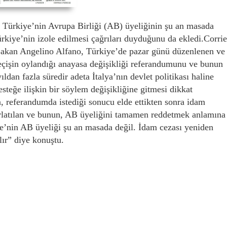
, Türkiye’nin Avrupa Birliği (AB) üyeliğinin şu an masada
rkiye’nin izole edilmesi çağrıları duyduğunu da ekledi.Corrie
n Bakan Angelino Alfano, Türkiye’de pazar günü düzenlenen ve
çişin oylandığı anayasa değişikliği referandumunu ve bunun
ıldan fazla süredir adeta İtalya’nın devlet politikası haline
teğe ilişkin bir söylem değişikliğine gitmesi dikkat
 referandumda istediği sonucu elde ettikten sonra idam
ırlatılan ve bunun, AB üyeliğini tamamen reddetmek anlamına
ye’nin AB üyeliği şu an masada değil. İdam cezası yeniden
lır” diye konuştu.