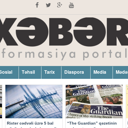
Sosial
Təhsil
Tarix
Diaspora
Media
Mədə
Rixter cədvəli üzrə 5 bal
“The Guardian” qəzetinin