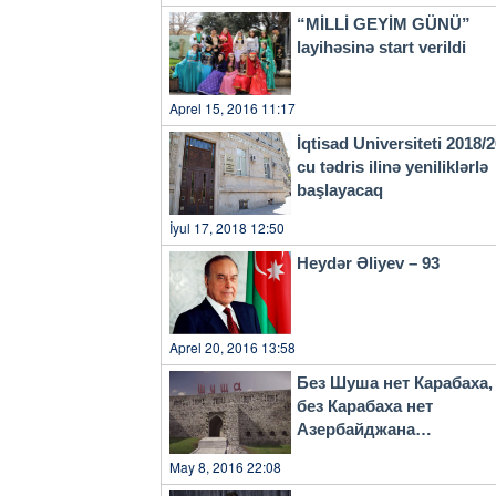
“MİLLİ GEYİM GÜNÜ”
layihəsinə start verildi
Aprel 15, 2016 11:17
İqtisad Universiteti 2018/
cu tədris ilinə yeniliklərlə
başlayacaq
İyul 17, 2018 12:50
Heydər Əliyev – 93
Aprel 20, 2016 13:58
Без Шуша нет Карабаха,
без Карабаха нет
Азербайджана…
May 8, 2016 22:08