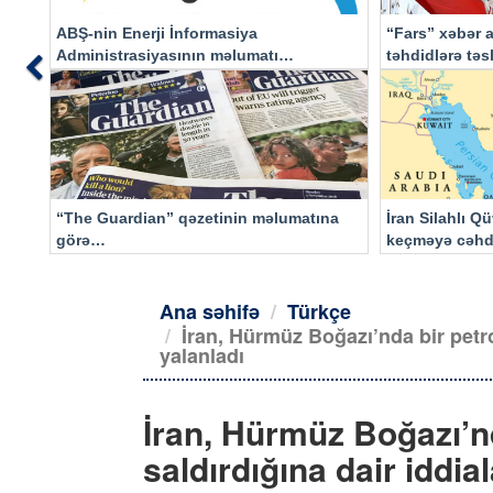
ABŞ-nin Enerji İnformasiya
“Fars” xəbər a
Administrasiyasının məlumatı
təhdidlərə tə
Previous
əsasında…
“The Guardian” qəzetinin məlumatına
İran Silahlı Q
görə…
keçməyə cəhd
qalacaq
Ana səhifə
Türkçe
İran, Hürmüz Boğazı’nda bir petrol
yalanladı
İran, Hürmüz Boğazı’nd
saldırdığına dair iddial