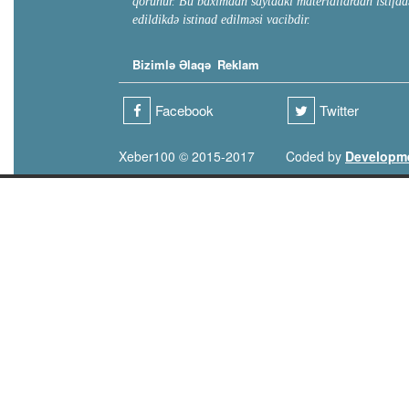
qorunur. Bu baxımdan saytdakı materiallardan istifad
edildikdə istinad edilməsi vacibdir.
Bizimlə Əlaqə
Reklam
Facebook
Twitter
Xeber100 © 2015-2017
Coded by
Developm