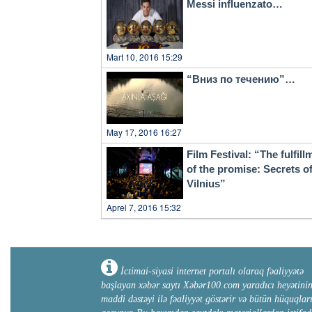
Messi influenzato…
Mart 10, 2016 15:29
“Вниз по течению”…
May 17, 2016 16:27
Film Festival: “The fulfill
of the promise: Secrets o
Vilnius”
Aprel 7, 2016 15:32
İctimai-siyasi internet portalı olaraq fəaliyyətə
başlayan xəbər saytı Xəbər100.com yaradıcı heyətini
maddi dəstəyi ilə fəaliyyət göstərir və bütün hüquqlar