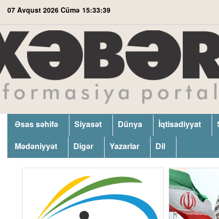
07 Avqust 2026 Cümə
15:33:40
Əsas səhifə
Siyasət
Dünya
İqtisadiyyat
Mədəniyyət
Digər
Yazarlar
Dil