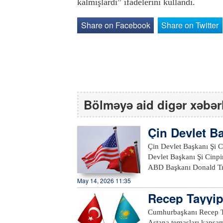
kalmışlardı” ifadelerini kullandı.
Share on Facebook
Share on Twitter
Bölməyə aid digər xəbər
Çin Devlet Ba
Çin Devlet Başkanı Şi Ci
Devlet Başkanı Şi Cinpi
ABD Başkanı Donald Tru
bildirdi. Şi, "Çin ve AB
May 14, 2026 11:35
bir model oluşturabilir 
Recep Tayyip
kazandırmak için birlikt
görüştü
ikili ilişkiler için parl
Cumhurbaşkanı Recep T
birlikte cevaplaması gereken sorulardır" dedi
Astana temasları kapsam