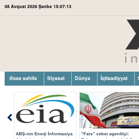
08 Avqust 2026 Şənbə
15:07:14
Əsas səhifə
Siyasət
Dünya
İqtisadiyyat
Previous
ABŞ-nin Enerji İnformasiya
“Fars” xəbər agentliyi: