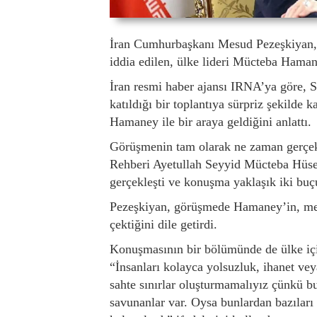
İran Cumhurbaşkanı Mesud Pezeşkiyan, A
iddia edilen, ülke lideri Mücteba Hamane
İran resmi haber ajansı IRNA’ya göre, S
katıldığı bir toplantıya sürpriz şekilde 
Hamaney ile bir araya geldiğini anlattı.
Görüşmenin tam olarak ne zaman gerçek
Rehberi Ayetullah Seyyid Mücteba Hüs
gerçekleşti ve konuşma yaklaşık iki buç
Pezeşkiyan, görüşmede Hamaney’in, mese
çektiğini dile getirdi.
Konuşmasının bir bölümünde de ülke içi
“İnsanları kolayca yolsuzluk, ihanet ve
sahte sınırlar oluşturmamalıyız çünkü b
savunanlar var. Oysa bunlardan bazıları 