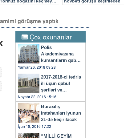
Hörmüz boğazını keçməyə
növbəti görüşü keçiriləcək
cəhd edən hücuma məruz
qalacaq
samimi görüşme yaptık
Çox oxunanlar
k
Polis
Akademiyasına
kursantların qəbulu
başlayıb
Yanvar 26, 2018 09:28
2017-2018-ci tədris
ili üçün qəbul
şərtləri və
qaydaları…
Noyabr 22, 2016 15:16
Buraxılış
imtahanları iyunun
21-də keçiriləcək
İyun 18, 2016 17:22
“MİLLİ GEYİM