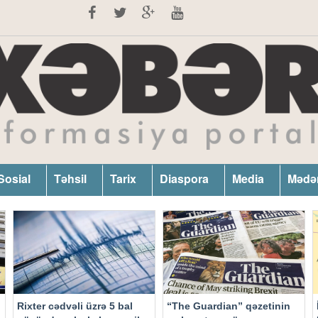
Sosial
Təhsil
Tarix
Diaspora
Media
Mədə
Rixter cədvəli üzrə 5 bal
“The Guardian” qəzetinin