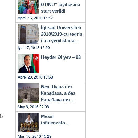
GÜNÜ” layihəsinə
start verildi
Aprel 15, 2016 11:17
İqtisad Universiteti
2018/2019-cu tədris
ilinə yeniliklərlə
başlayacaq
İyul 17, 2018 12:50
Heydər Əliyev – 93
Aprel 20, 2016 13:58
Без Шуша нет
Карабаха, а без
Карабаха нет
Азербайджана…
May 8, 2016 22:08
da
Messi
influenzato…
Mart 10, 2016 15:29