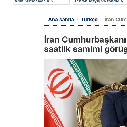
Administrasiyasının
Tehran təzyiq və təhdidlərə
məlumatı əsasında…
təslim olmayacaq
Ana səhifə
Türkçe
İran Cum
İran Cumhurbaşkanı:
saatlik samimi görü