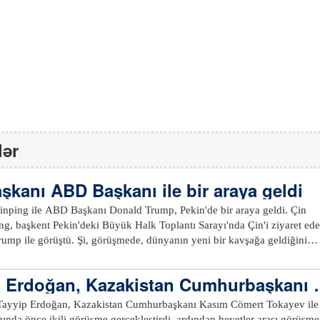
lər
şkanı ABD Başkanı ile bir araya geldi
nping ile ABD Başkanı Donald Trump, Pekin'de bir araya geldi. Çin
ng, başkent Pekin'deki Büyük Halk Toplantı Sarayı'nda Çin'i ziyaret ed
mp ile görüştü. Şi, görüşmede, dünyanın yeni bir kavşağa geldiğini
D, 'Tukidides Tuzağı'nı aşarak büyük ülkeler arasındaki ilişkiler için yen
mi? Küresel zorlukların üstesinden gelerek dünyaya daha fazla istikrar
 Erdoğan, Kazakistan Cumhurbaşkanı i
e çalışabilir mi? İki halkın refahına ve insanlığın geleceğine odaklanara
ak bir gelecek yaratabilir mi? Bunlar, büyük ülke liderlerinin çağımız için
ayyip Erdoğan, Kazakistan Cumhurbaşkanı Kasım Cömert Tokayev ile
. Çin ile ABD arasındaki ortak çıkarların
ında önce ikili görüşme gerçekleştirdi, ardından heyetler arası görüşm