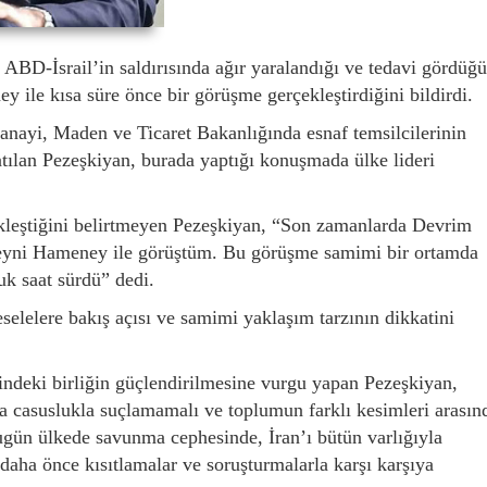
BD-İsrail’in saldırısında ağır yaralandığı ve tedavi gördüğü
y ile kısa süre önce bir görüşme gerçekleştirdiğini bildirdi.
anayi, Maden ve Ticaret Bakanlığında esnaf temsilcilerinin
katılan Pezeşkiyan, burada yaptığı konuşmada ülke lideri
leştiğini belirtmeyen Pezeşkiyan, “Son zamanlarda Devrim
eyni Hameney ile görüştüm. Bu görüşme samimi bir ortamda
uk saat sürdü” dedi.
lelere bakış açısı ve samimi yaklaşım tarzının dikkatini
ndeki birliğin güçlendirilmesine vurgu yapan Pezeşkiyan,
ya casuslukla suçlamamalı ve toplumun farklı kesimleri arasın
ugün ülkede savunma cephesinde, İran’ı bütün varlığıyla
daha önce kısıtlamalar ve soruşturmalarla karşı karşıya