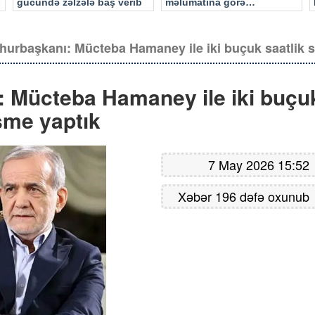
gücündə zəlzələ baş verib
məlumatına görə…
hurbaşkanı: Mücteba Hamaney ile iki buçuk saatlik 
 Mücteba Hamaney ile iki buçu
şme yaptık
7 May 2026 15:52
Xəbər 196 dəfə oxunub