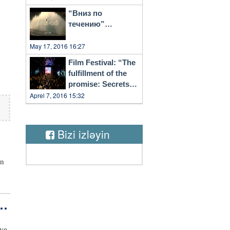
“Вниз по
течению”…
May 17, 2016 16:27
Film Festival: “The
fulfillment of the
promise: Secrets
of Vilnius”
Aprel 7, 2016 15:32
Bizi izləyin
en
i
le
k
eye