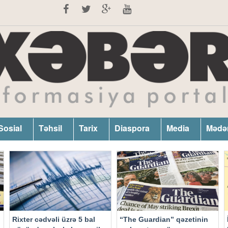
Sosial
Təhsil
Tarix
Diaspora
Media
Mədə
Rixter cədvəli üzrə 5 bal
“The Guardian” qəzetinin