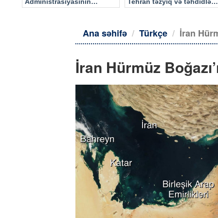
Administrasiyasının
Tehran təzyiq və təhdidlərə
məlumatı əsasında…
təslim olmayacaq
Ana səhifə
Türkçe
İran Hürm
İran Hürmüz Boğazı’n