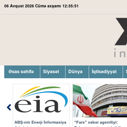
06 Avqust 2026 Cümə axşamı
12:35:52
Əsas səhifə
Siyasət
Dünya
İqtisadiyyat
Previous
ABŞ-nin Enerji İnformasiya
“Fars” xəbər agentliyi: