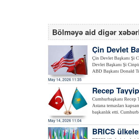
Bölməyə aid digər xəbər
Çin Devlet Ba
Çin Devlet Başkanı Şi Ci
Devlet Başkanı Şi Cinpi
ABD Başkanı Donald Tru
bildirdi. Şi, "Çin ve AB
May 14, 2026 11:35
bir model oluşturabilir 
Recep Tayyip
kazandırmak için birlikt
görüştü
ikili ilişkiler için parl
Cumhurbaşkanı Recep T
birlikte cevaplaması gereken sorulardır" dedi
Astana temasları kapsam
anlaşmazlıklardan daha b
başkanlık etti. Cumhurbaşkanı Erdoğan, resmi ziyaret düzenlediği Kazakistan'ın başkenti
birer fırsat olduğunu ve 
Astana'da temaslarını 
May 14, 2026 11:04
"Rakip değil, ortak olma
Tokayev tarafından res
BRICS ülkeler
ulaşmalı, yeni dönemde 
ile ikili görüşmeye geçt
ifadelerini kullandı. Trump ile iki ülkeyi ve dünyayı ilgilendiren önemli konular üzerinde fikir
başkanlık etti. Heyetle