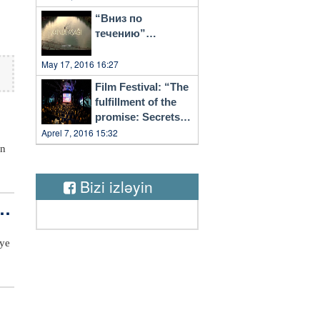
“Вниз по
течению”…
May 17, 2016 16:27
Film Festival: “The
fulfillment of the
promise: Secrets
of Vilnius”
Aprel 7, 2016 15:32
en
i
Bizi izləyin
le
k
eye
in
v
f