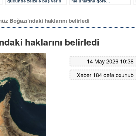
gücündə zəlzələ baş verib
məlumatına görə…
üz Boğazı’ndaki haklarını belirledi
daki haklarını belirledi
14 May 2026 10:38
Xəbər 184 dəfə oxunub