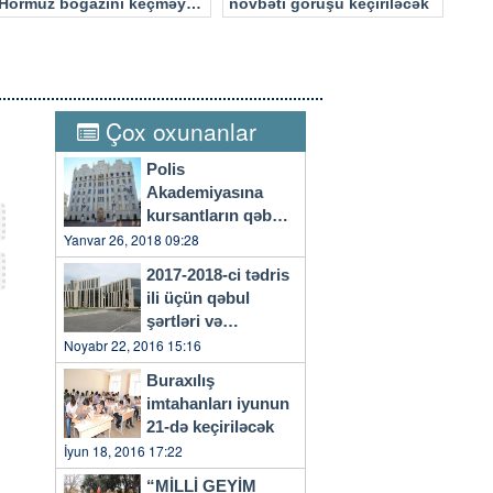
Hörmüz boğazını keçməyə
növbəti görüşü keçiriləcək
cəhd edən hücuma məruz
qalacaq
Çox oxunanlar
Polis
Akademiyasına
kursantların qəbulu
başlayıb
Yanvar 26, 2018 09:28
2017-2018-ci tədris
ili üçün qəbul
şərtləri və
qaydaları…
Noyabr 22, 2016 15:16
Buraxılış
imtahanları iyunun
21-də keçiriləcək
İyun 18, 2016 17:22
“MİLLİ GEYİM