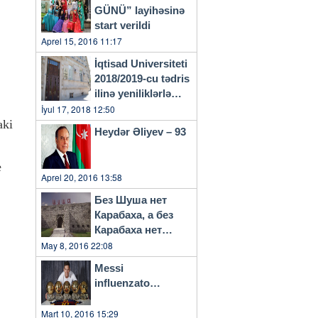
GÜNÜ” layihəsinə
start verildi
Aprel 15, 2016 11:17
İqtisad Universiteti
2018/2019-cu tədris
ilinə yeniliklərlə
başlayacaq
İyul 17, 2018 12:50
aki
Heydər Əliyev – 93
e
Aprel 20, 2016 13:58
Без Шуша нет
Карабаха, а без
Карабаха нет
Азербайджана…
May 8, 2016 22:08
Messi
influenzato…
Mart 10, 2016 15:29