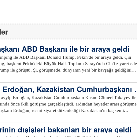
lər
şkanı ABD Başkanı ile bir araya geldi
nping ile ABD Başkanı Donald Trump, Pekin'de bir araya geldi. Çin
ng, başkent Pekin'deki Büyük Halk Toplantı Sarayı'nda Çin'i ziyaret ed
mp ile görüştü. Şi, görüşmede, dünyanın yeni bir kavşağa geldiğini
D, 'Tukidides Tuzağı'nı aşarak büyük ülkeler arasındaki ilişkiler için yen
mi? Küresel zorlukların üstesinden gelerek dünyaya daha fazla istikrar
 Erdoğan, Kazakistan Cumhurbaşkanı i
e çalışabilir mi? İki halkın refahına ve insanlığın geleceğine odaklanara
ak bir gelecek yaratabilir mi? Bunlar, büyük ülke liderlerinin çağımız için
ayyip Erdoğan, Kazakistan Cumhurbaşkanı Kasım Cömert Tokayev ile
. Çin ile ABD arasındaki ortak çıkarların
ında önce ikili görüşme gerçekleştirdi, ardından heyetler arası görüşm
üyük olduğunu söyleyen Şi, iki ülkenin kendi başarılarının birbirleri iç
istikrarlı Çin-ABD ilişkilerinin dünyanın yararına olduğunu belirtti. Şi,
sürdürüyor. Sabah saatlerince Kazakistan Cumhurbaşkanı Kasım Cömert
mız gerekiyor. Karşılıklı olarak birbirimize katkı sağlayıp ortak refaha
mi törenle karşılanan Cumhurbaşkanı Erdoğan, törenin ardından Tokaye
inin dışişleri bakanları bir araya geldi
büyük ülkelerin doğru şekilde bir arada yaşamasının yolunu açmalıyız"
i. İki lider, baş başa görüşmenin ardından heyetler arası görüşmeye
r arası görüşmede, Dişleri Bakanı Hakan Fidan, Milli Eğitim Bakanı Yusu