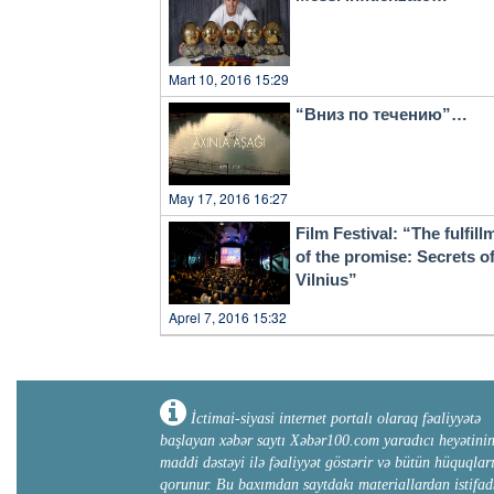
Mart 10, 2016 15:29
“Вниз по течению”…
May 17, 2016 16:27
Film Festival: “The fulfill
of the promise: Secrets o
Vilnius”
Aprel 7, 2016 15:32
İctimai-siyasi internet portalı olaraq fəaliyyətə
başlayan xəbər saytı Xəbər100.com yaradıcı heyətini
maddi dəstəyi ilə fəaliyyət göstərir və bütün hüquqlar
qorunur. Bu baxımdan saytdakı materiallardan istifad