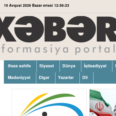
10 Avqust 2026 Bazar ertəsi
12:56:24
Əsas səhifə
Siyasət
Dünya
İqtisadiyyat
Mədəniyyət
Digər
Yazarlar
Dil