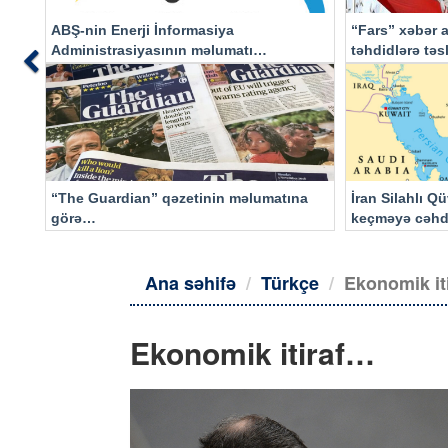
ABŞ-nin Enerji İnformasiya
“Fars” xəbər a
Administrasiyasının məlumatı
təhdidlərə tə
Previous
əsasında…
“The Guardian” qəzetinin məlumatına
İran Silahlı Q
görə…
keçməyə cəhd
qalacaq
Ana səhifə
Türkçe
Ekonomik it
Ekonomik itiraf…