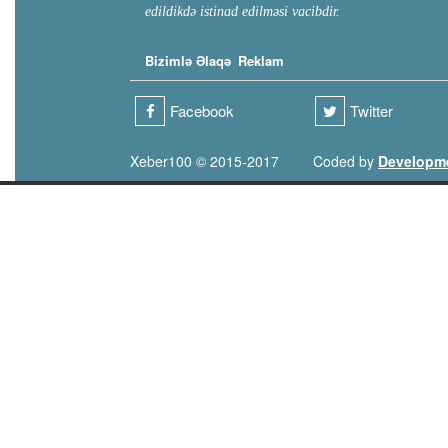
edildikdə istinad edilməsi vacibdir.
Bizimlə Əlaqə
Reklam
Facebook
Twitter
Xeber100 © 2015-2017
Coded by
Developm