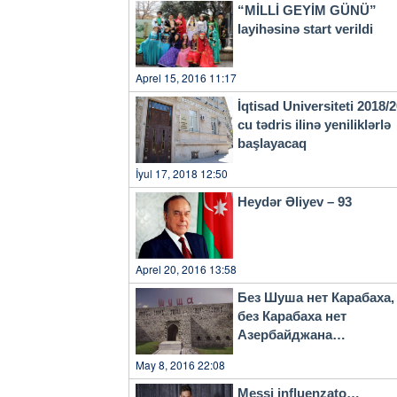
“MİLLİ GEYİM GÜNÜ”
layihəsinə start verildi
Aprel 15, 2016 11:17
İqtisad Universiteti 2018/
cu tədris ilinə yeniliklərlə
başlayacaq
İyul 17, 2018 12:50
Heydər Əliyev – 93
Aprel 20, 2016 13:58
Без Шуша нет Карабаха,
без Карабаха нет
Азербайджана…
May 8, 2016 22:08
Messi influenzato…