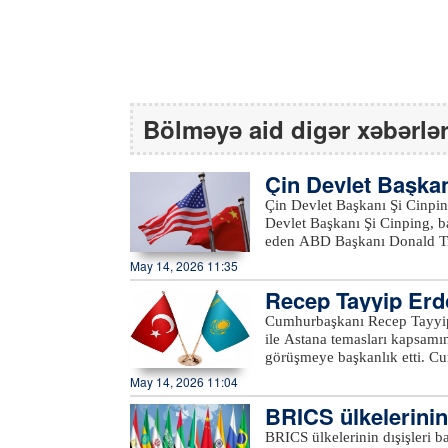
Bölməyə aid digər xəbərlə
Çin Devlet Başkan
Çin Devlet Başkanı Şi Cinping
Devlet Başkanı Şi Cinping, b
eden ABD Başkanı Donald Tru
geldiğini bildirdi. Şi, "Çin 
May 14, 2026 11:35
ilişkiler için yeni bir model
Recep Tayyip Erd
daha fazla istikrar kazandırma
geleceğine odaklanarak ikili i
örüştü
Cumhurbaşkanı Recep Tayyi
ülke liderlerinin çağımız için bir
ile Astana temasları kapsamın
arasındaki ortak çıkarların 
görüşmeye başkanlık etti. Cumhurbaşkanı Erdoğan, resmi ziyaret düzenlediği Kazakistan'ın
kendi başarılarının birbirleri 
başkenti Astana'da temasları
May 14, 2026 11:04
dünyanın yararına olduğunu be
Kasım Cömert Tokayev tarafı
olarak birbirimize katkı sağ
BRICS ülkelerinin 
ardından Tokayev ile ikili gö
şekilde bir arada yaşamasının yolunu aç
arası görüşmeye başkanlık ett
BRICS ülkelerinin dışişleri ba
dünyayı ilgilendiren önemli k
Eğitim Bakanı Yusuf Tekin, 