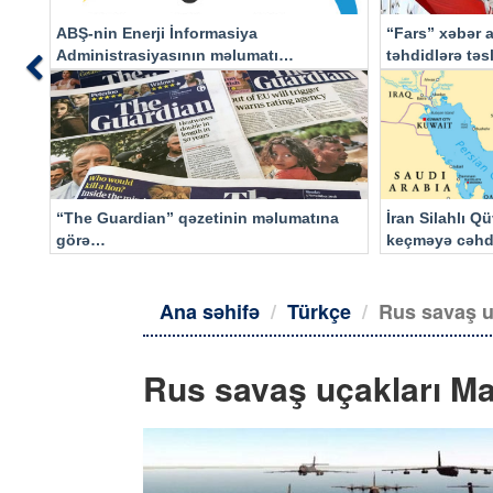
ABŞ-nin Enerji İnformasiya
“Fars” xəbər a
Administrasiyasının məlumatı
təhdidlərə tə
Previous
əsasında…
“The Guardian” qəzetinin məlumatına
İran Silahlı Q
görə…
keçməyə cəhd
qalacaq
Ana səhifə
Türkçe
Rus savaş u
Rus savaş uçakları Ma