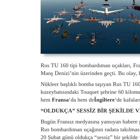
Rus TU 160 tipi bombardıman uçakları, Fra
Manş Denizi’nin üzerinden geçti. Bu olay, h
Nükleer başlıklı bomba taşıyan Rus TU 160
kuzeybatısındaki Touquet şehrine 60 kilome
hem
Fransa
‘da hem de
İngiltere
‘de kafaları
“OLDUKÇA” SESSİZ BİR ŞEKİLDE 
Bugün Fransız medyasına yansıyan habere g
Rus bombardıman uçağının radara takılmas
20 Şubat günü oldukça “sessiz” bir şekilde 