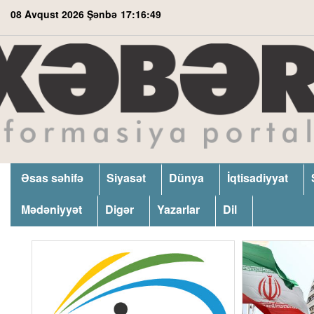
08 Avqust 2026 Şənbə
17:16:50
Əsas səhifə
Siyasət
Dünya
İqtisadiyyat
Mədəniyyət
Digər
Yazarlar
Dil