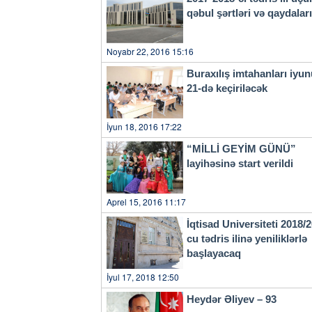
istişarelere devam edileceği,
qəbul şərtləri və qaydala
Noyabr 22, 2016 15:16
Buraxılış imtahanları iyu
21-də keçiriləcək
İyun 18, 2016 17:22
“MİLLİ GEYİM GÜNÜ”
layihəsinə start verildi
Aprel 15, 2016 11:17
İqtisad Universiteti 2018/
cu tədris ilinə yeniliklərlə
başlayacaq
İyul 17, 2018 12:50
Heydər Əliyev – 93