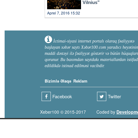
Vilnius”
Aprel 7, 2016 15:32
İctimai-siyasi internet portalı olaraq fəaliyyətə
başlayan xəbər saytı Xəbər100.com yaradıcı heyətini
maddi dəstəyi ilə fəaliyyət göstərir və bütün hüquqlar
qorunur. Bu baxımdan saytdakı materiallardan istifad
edildikdə istinad edilməsi vacibdir.
Bizimlə Əlaqə
Reklam
Facebook
Twitter
Xeber100 © 2015-2017
Coded by
Developm