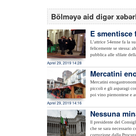
Bölməyə aid digər xəbər
E smentisce f
L’attrice 54enne fa la su
felicemente se stessa: a
pubblica alle sfilate de
arrivati mano nella mano
Aprel 29, 2019 14:28
aveva detto: “Mai con un
Mercatini eno
18 di meno.Al Grand Pala
autunno inverno, tra fin
Mercatini enogastronomic
maison, Karl Lagerfeld, 
piccoli e gli asparagi c
Lei ha due figlie, Deva 
poi vino piemontese e a
ha fascino da vendere; lu
Aprileappuntamento con i
Aprel 29, 2019 14:16
quartiere parigino del 
agricola a chilometro si
Nessuna mina
se molto attraente”, ave
visto che in occasione d
la giovanissima ed espl
giocata in casa alla Cert
ll presidente del Consig
invece… Ah, l’amour.
selezione del meglio del
che se sara necessario co
province di Pavia, Milan
corruzione dalla Procura