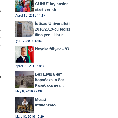
GÜNÜ” layihəsinə
start verildi
à
Aprel 15, 2016 11:17
İqtisad Universiteti
2018/2019-cu tədris
e
ilinə yeniliklərlə
o
başlayacaq
İyul 17, 2018 12:50
,
Heydər Əliyev – 93
Aprel 20, 2016 13:58
Без Шуша нет
r
Карабаха, а без
Карабаха нет
Азербайджана…
May 8, 2016 22:08
Messi
influenzato…
Mart 10, 2016 15:29