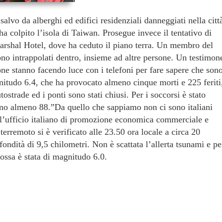
alvo da alberghi ed edifici residenziali danneggiati nella citt
ha colpito l’isola di Taiwan. Prosegue invece il tentativo di
Marshal Hotel, dove ha ceduto il piano terra. Un membro del
sono intrappolati dentro, insieme ad altre persone. Un testimon
one stanno facendo luce con i telefoni per fare sapere che son
nitudo 6.4, che ha provocato almeno cinque morti e 225 feriti
ostrade ed i ponti sono stati chiusi. Per i soccorsi è stato
sono almeno 88.”Da quello che sappiamo non ci sono italiani
ell’ufficio italiano di promozione economica commerciale e
terremoto si è verificato alle 23.50 ora locale a circa 20
fondità di 9,5 chilometri. Non è scattata l’allerta tsunami e pe
cossa è stata di magnitudo 6.0.