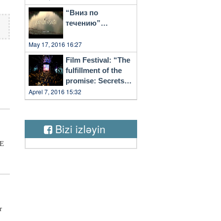
“Вниз по
течению”…
May 17, 2016 16:27
Film Festival: “The
fulfillment of the
promise: Secrets
of Vilnius”
Aprel 7, 2016 15:32
i
lo”
imo
Bizi izləyin
.
 E
, e
l
e
che
o
n
na
r