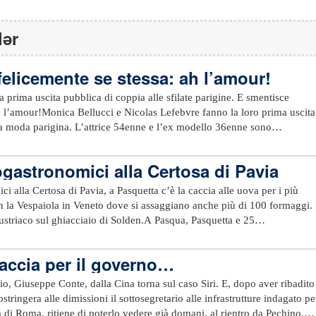
lər
elicemente se stessa: ah l’amour!
a prima uscita pubblica di coppia alle sfilate parigine. E smentisce
h l’amour!Monica Bellucci e Nicolas Lefebvre fanno la loro prima uscita
lla moda parigina. L’attrice 54enne e l’ex modello 36enne sono
 e hanno preso posto in front row, tra tante altre celeb. E pensare che le
o di 20 anni più giovane di me”. In fondo è stata onesta: lui ne ha “so
gastronomici alla Certosa di Pavia
is di Parigi addobbato in stile alpino per la sfilata di Chanel del pross
ti fiocchi di neve e le modelle in lacrime per la scomparsa del guru della
i alla Certosa di Pavia, a Pasquetta c’è la caccia alle uova per i più
arriva la coppia più paparazzata. Belli, coordinati nel look e innamorati
on la Vespaiola in Veneto dove si assaggiano anche più di 100 formaggi.
e Leonie, avute con l’ex marito Vincent Cassel (tra poco di nuovo papà: 
ustriaco sul ghiacciaio di Solden.A Pasqua, Pasquetta e 25
i ha una figlia di 6 anni, è artista, scenografo e ha una galleria d’arte ne
l per il lungo ponte tra Pasqua e il 25 aprile il meglio della produzion
Marais."Non mi vedrete mai vicino a un uomo più giovane di 20 anni, an
ncero nella vetrina del farmers’ market della Certosa. Un calendario ricc
ccia per il governo…
va sentenziato Monica quando il suo ex la scorsa estate si è risposato co
el lungo Ponte di Pasqua al 25 aprile avrà in calendario una tripletta
osiva Tina Kunakey, con la quale ha ben 31 anni di differenza. E
osa di Pavia. Dalle 9 alle 18 il farmers’ market della Certosa raccoglie u
lio, Giuseppe Conte, dalla Cina torna sul caso Siri. E, dopo aver ribadito
le tipicità enogastronomiche provenienti dal triangolo del gusto delle
stringera alle dimissioni il sottosegretario alle infrastrutture indagato pe
o ed Alessandria, oltre ad alcuni produttori extra-regione.Un’occasione
 di Roma, ritiene di poterlo vedere già domani, al rientro da Pechino.