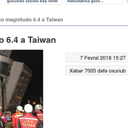
gücündə zəlzələ baş verib
məlumatına görə…
o magnitudo 6.4 a Taiwan
 6.4 a Taiwan
7 Fevral 2018 15:27
Xəbər 7005 dəfə oxunub