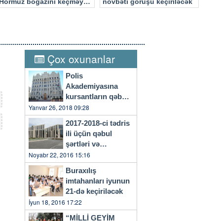
Hörmüz boğazını keçməyə
növbəti görüşü keçiriləcək
cəhd edən hücuma məruz
qalacaq
Çox oxunanlar
Polis
Akademiyasına
kursantların qəbulu
başlayıb
Yanvar 26, 2018 09:28
2017-2018-ci tədris
ili üçün qəbul
şərtləri və
qaydaları…
Noyabr 22, 2016 15:16
Buraxılış
imtahanları iyunun
21-də keçiriləcək
İyun 18, 2016 17:22
“MİLLİ GEYİM