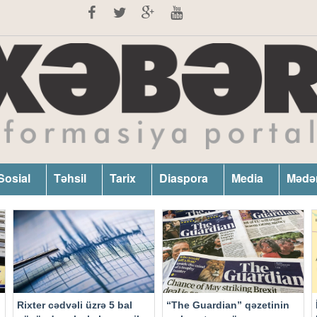
Sosial
Təhsil
Tarix
Diaspora
Media
Mədə
Rixter cədvəli üzrə 5 bal
“The Guardian” qəzetinin