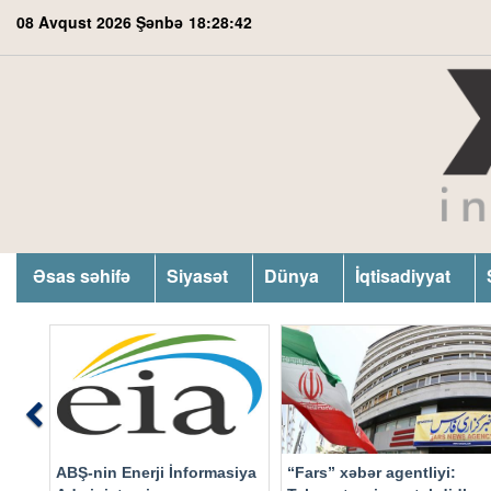
08 Avqust 2026 Şənbə
18:28:43
Əsas səhifə
Siyasət
Dünya
İqtisadiyyat
Previous
ABŞ-nin Enerji İnformasiya
“Fars” xəbər agentliyi: