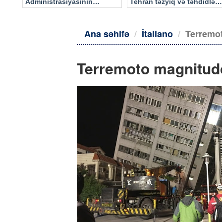
Administrasiyasının
Tehran təzyiq və təhdidlərə
məlumatı əsasında…
təslim olmayacaq
Ana səhifə
İtaliano
Terremot
Terremoto magnitudo