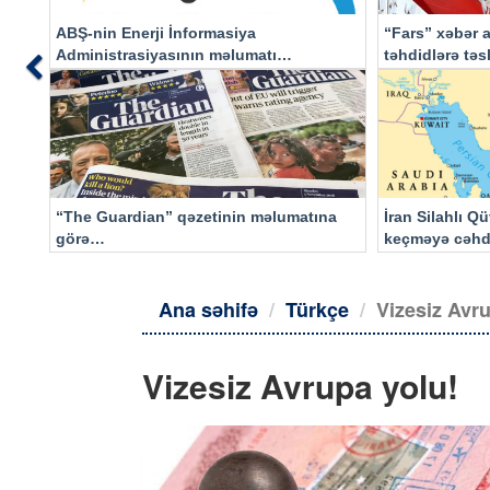
ABŞ-nin Enerji İnformasiya
“Fars” xəbər a
Administrasiyasının məlumatı
təhdidlərə tə
Previous
əsasında…
“The Guardian” qəzetinin məlumatına
İran Silahlı Q
görə…
keçməyə cəhd
qalacaq
Ana səhifə
Türkçe
Vizesiz Avr
Vizesiz Avrupa yolu!