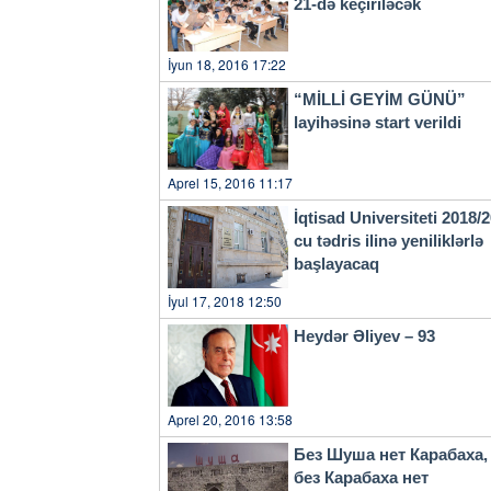
21-də keçiriləcək
İyun 18, 2016 17:22
“MİLLİ GEYİM GÜNÜ”
layihəsinə start verildi
Aprel 15, 2016 11:17
İqtisad Universiteti 2018/
cu tədris ilinə yeniliklərlə
başlayacaq
İyul 17, 2018 12:50
Heydər Əliyev – 93
Aprel 20, 2016 13:58
Без Шуша нет Карабаха,
без Карабаха нет