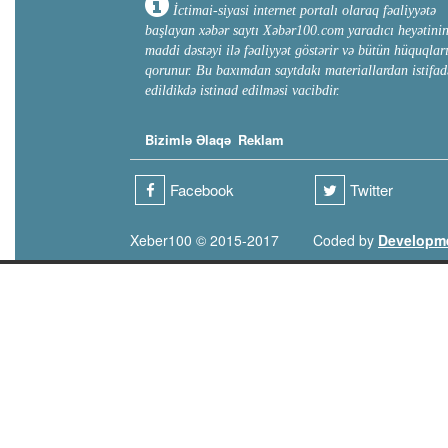
İctimai-siyasi internet portalı olaraq fəaliyyətə
başlayan xəbər saytı Xəbər100.com yaradıcı heyətini
maddi dəstəyi ilə fəaliyyət göstərir və bütün hüquqlar
qorunur. Bu baxımdan saytdakı materiallardan istifad
edildikdə istinad edilməsi vacibdir.
Bizimlə Əlaqə
Reklam
Facebook
Twitter
Xeber100 © 2015-2017
Coded by
Developm