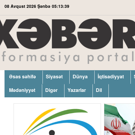
08 Avqust 2026 Şənbə
05:13:40
Əsas səhifə
Siyasət
Dünya
İqtisadiyyat
Mədəniyyət
Digər
Yazarlar
Dil