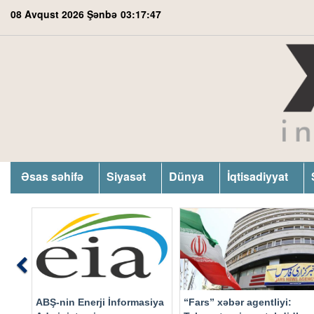
08 Avqust 2026 Şənbə
03:17:48
Əsas səhifə
Siyasət
Dünya
İqtisadiyyat
Previous
ABŞ-nin Enerji İnformasiya
“Fars” xəbər agentliyi: