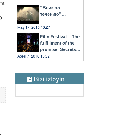
ünü
“Вниз по
t,
течению”…
O
May 17, 2016 16:27
Film Festival: “The
fulfillment of the
promise: Secrets
of Vilnius”
Aprel 7, 2016 15:32
Bizi izləyin