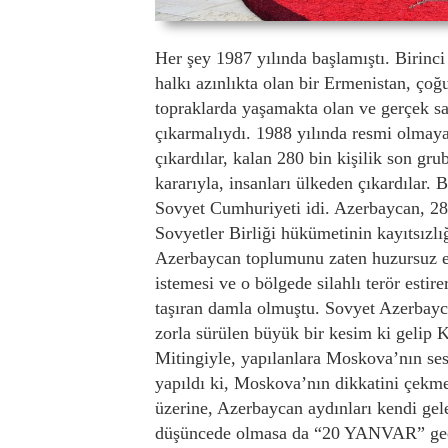
Her şey 1987 yılında başlamıştı. Birinci
halkı azınlıkta olan bir Ermenistan, ço
topraklarda yaşamakta olan ve gerçek sah
çıkarmalıydı. 1988 yılında resmi olmaya
çıkardılar, kalan 280 bin kişilik son gr
kararıyla, insanları ülkeden çıkardılar. 
Sovyet Cumhuriyeti idi. Azerbaycan, 280 
Sovyetler Birliği hükümetinin kayıtsızl
Azerbaycan toplumunu zaten huzursuz e
istemesi ve o bölgede silahlı terör estire
taşıran damla olmuştu. Sovyet Azerbayc
zorla sürülen büyük bir kesim ki gelip K
Mitingiyle, yapılanlara Moskova’nın ses
yapıldı ki, Moskova’nın dikkatini çekm
üzerine, Azerbaycan aydınları kendi gel
düşüncede olmasa da “20 YANVAR” geces