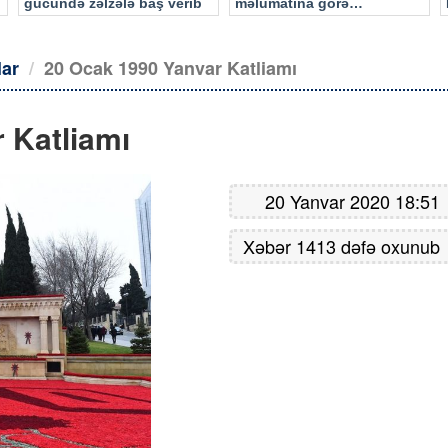
gücündə zəlzələ baş verib
məlumatına görə…
lar
20 Ocak 1990 Yanvar Katliamı
 Katliamı
20 Yanvar 2020 18:51
Xəbər 1413 dəfə oxunub