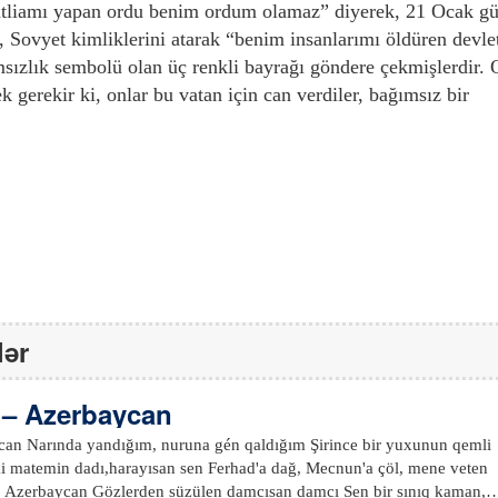
r katliamı yapan ordu benim ordum olamaz” diyerek, 21 Ocak g
 Sovyet kimliklerini atarak “benim insanlarımı öldüren devle
sızlık sembolü olan üç renkli bayrağı göndere çekmişlerdir. 
k gerekir ki, onlar bu vatan için can verdiler, bağımsız bir
lər
 – Azerbaycan
uxunun qemli
an,