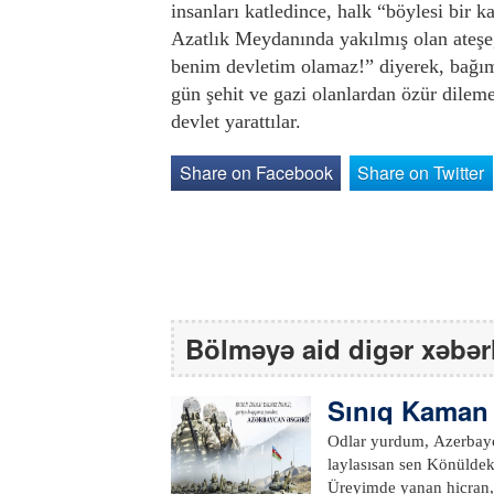
insanları katledince, halk “böylesi bi
Azatlık Meydanında yakılmış olan ateşe,
benim devletim olamaz!” diyerek, bağım
gün şehit ve gazi olanlardan özür dileme
devlet yarattılar.
Share on Facebook
Share on Twitter
Bölməyə aid digər xəbər
Sınıq Kaman
Odlar yurdum, Azerbaycan Narında yandığım, nuruna gén qaldığım Şirince bir y
laylasısan sen Könüldeki matemin dadı,harayısan sen Ferhad'a dağ, Mecnun'a çöl, mene veten
Üreyimde yanan hicran, Azerbaycan Gözlerden süzülen damcısan damcı Sen bir sınıq kam