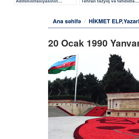
Administrasiyasının
Tehran təzyiq və təhdidlərə
məlumatı əsasında…
təslim olmayacaq
Ana səhifə
HİKMET ELP
,
Yazar
20 Ocak 1990 Yanvar