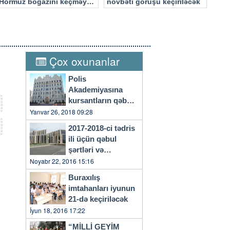
Hörmüz boğazını keçməyə
növbəti görüşü keçiriləcək
cəhd edən hücuma məruz
qalacaq
Çox oxunanlar
Polis
Akademiyasına
kursantların qəbulu
başlayıb
Yanvar 26, 2018 09:28
2017-2018-ci tədris
ili üçün qəbul
şərtləri və
qaydaları…
Noyabr 22, 2016 15:16
Buraxılış
imtahanları iyunun
21-də keçiriləcək
İyun 18, 2016 17:22
“MİLLİ GEYİM