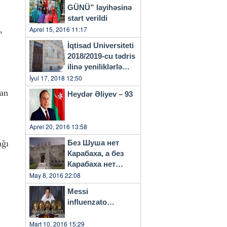
GÜNÜ” layihəsinə
start verildi
,
Aprel 15, 2016 11:17
İqtisad Universiteti
2018/2019-cu tədris
ilinə yeniliklərlə
başlayacaq
İyul 17, 2018 12:50
can
Heydər Əliyev – 93
Aprel 20, 2016 13:58
Без Шуша нет
ağı
Карабаха, а без
Карабаха нет
Азербайджана…
May 8, 2016 22:08
Messi
influenzato…
Mart 10, 2016 15:29