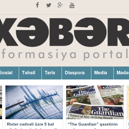
Sosial
Təhsil
Tarix
Diaspora
Media
Mədə
Rixter cədvəli üzrə 5 bal
“The Guardian” qəzetinin