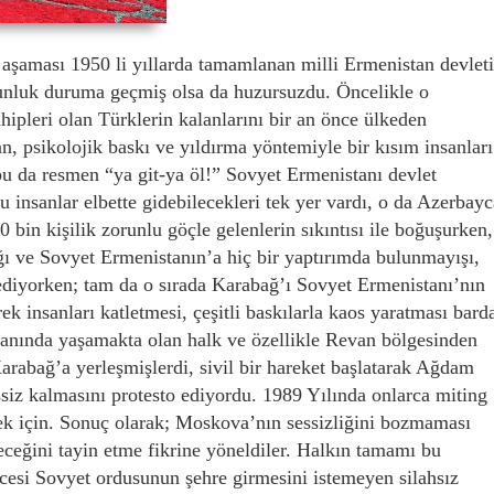
 aşaması 1950 li yıllarda tamamlanan milli Ermenistan devleti
ğunluk duruma geçmiş olsa da huzursuzdu. Öncelikle o
ipleri olan Türklerin kalanlarını bir an önce ülkeden
n, psikolojik baskı ve yıldırma yöntemiyle bir kısım insanları
ubu da resmen “ya git-ya öl!” Sovyet Ermenistanı devlet
Bu insanlar elbette gidebilecekleri tek yer vardı, o da Azerbay
bin kişilik zorunlu göçle gelenlerin sıkıntısı ile boğuşurken,
ığı ve Sovyet Ermenistanın’a hiç bir yaptırımda bulunmayışı,
diyorken; tam da o sırada Karabağ’ı Sovyet Ermenistanı’nın
rek insanları katletmesi, çeşitli baskılarla kaos yaratması bard
anında yaşamakta olan halk ve özellikle Revan bölgesinden
arabağ’a yerleşmişlerdi, sivil bir hareket başlatarak Ağdam
siz kalmasını protesto ediyordu. 1989 Yılında onlarca miting
ek için. Sonuç olarak; Moskova’nın sessizliğini bozmaması
eceğini tayin etme fikrine yöneldiler. Halkın tamamı bu
i Sovyet ordusunun şehre girmesini istemeyen silahsız