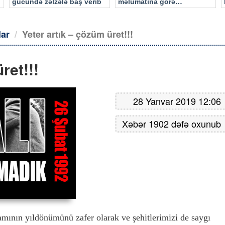
gücündə zəlzələ baş verib
məlumatına görə…
lar
Yeter artık – çözüm üret!!!
ret!!!
28 Yanvar 2019 12:06
Xəbər 1902 dəfə oxunub
mının yıldönümünü zafer olarak ve şehitlerimizi de saygı