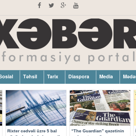
Sosial
Təhsil
Tarix
Diaspora
Media
Mədə
Rixter cədvəli üzrə 5 bal
“The Guardian” qəzetinin