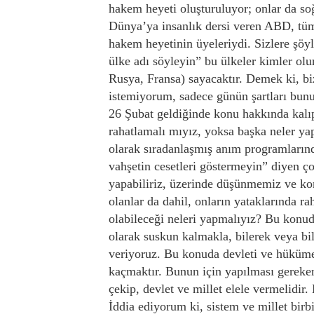
hakem heyeti oluşturuluyor; onlar da s
Dünya’ya insanlık dersi veren ABD, tüm
hakem heyetinin üyeleriydi. Sizlere şöy
ülke adı söyleyin” bu ülkeler kimler o
Rusya, Fransa) sayacaktır. Demek ki, 
istemiyorum, sadece günün şartları bun
26 Şubat geldiğinde konu hakkında kalıp
rahatlamalı mıyız, yoksa başka neler yap
olarak sıradanlaşmış anım programların
vahşetin cesetleri göstermeyin” diyen ço
yapabiliriz, üzerinde düşünmemiz ve ko
olanlar da dahil, onların yataklarında 
olabileceği neleri yapmalıyız? Bu konud
olarak suskun kalmakla, bilerek veya bi
veriyoruz. Bu konuda devleti ve hükümet
kaçmaktır. Bunun için yapılması gereken 
çekip, devlet ve millet elele vermelidir
İddia ediyorum ki, sistem ve millet birbi