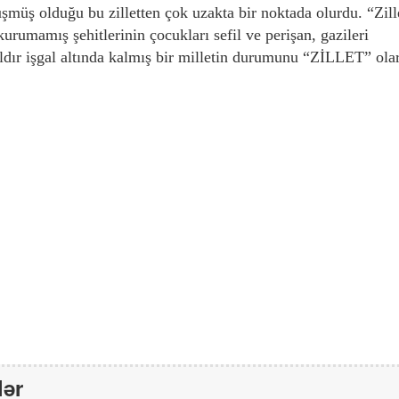
müş olduğu bu zilletten çok uzakta bir noktada olurdu. “Zill
rumamış şehitlerinin çocukları sefil ve perişan, gazileri
ıldır işgal altında kalmış bir milletin durumunu “ZİLLET” ola
lər