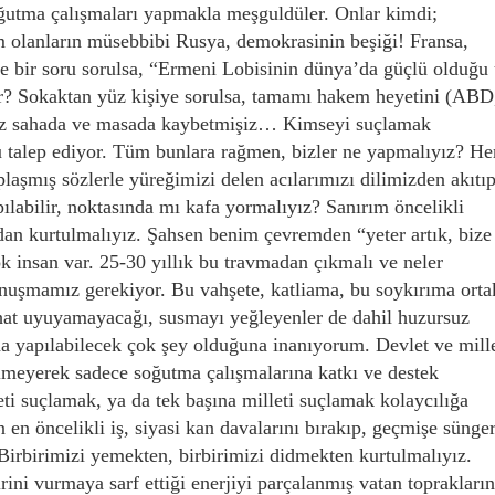
oğutma çalışmaları yapmakla meşguldüler. Onlar kimdi;
 olanların müsebbibi Rusya, demokrasinin beşiği! Fransa,
le bir soru sorulsa, “Ermeni Lobisinin dünya’da güçlü olduğu
lur? Sokaktan yüz kişiye sorulsa, tamamı hakem heyetini (ABD
biz sahada ve masada kaybetmişiz… Kimseyi suçlamak
u talep ediyor. Tüm bunlara rağmen, bizler ne yapmalıyız? He
laşmış sözlerle yüreğimizi delen acılarımızı dilimizden akıtı
ılabilir, noktasında mı kafa yormalıyız? Sanırım öncelikli
dan kurtulmalıyız. Şahsen benim çevremden “yeter artık, bize
k insan var. 25-30 yıllık bu travmadan çıkmalı ve neler
nuşmamız gerekiyor. Bu vahşete, katliama, bu soykırıma orta
rahat uyuyamayacağı, susmayı yeğleyenler de dahil huzursuz
a yapılabilecek çok şey olduğuna inanıyorum. Devlet ve mill
lmeyerek sadece soğutma çalışmalarına katkı ve destek
i suçlamak, ya da tek başına milleti suçlamak kolaycılığa
en öncelikli iş, siyasi kan davalarını bırakıp, geçmişe sünge
. Birbirimizi yemekten, birbirimizi didmekten kurtulmalıyız.
rini vurmaya sarf ettiği enerjiyi parçalanmış vatan toprakları