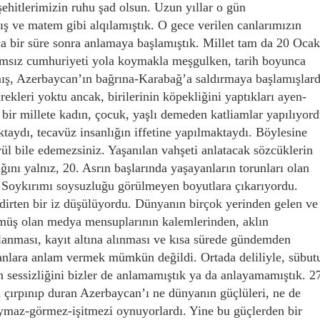
şehitlerimizin ruhu şad olsun. Uzun yıllar o gün
ş ve matem gibi alqılamıştık. O gece verilen canlarımızın
ca bir süre sonra anlamaya başlamıştık. Millet tam da 20 Ocak
ğımsız cumhuriyeti yola koymakla meşgulken, tarih boyunca
ış, Azerbaycan’ın bağrına-Karabağ’a saldırmaya başlamışlard
kleri yoktu ancak, birilerinin köpekliğini yaptıkları ayen-
ir millete kadın, çocuk, yaşlı demeden katliamlar yapılıyord
taydı, tecavüz insanlığın iffetine yapılmaktaydı. Böylesine
ül bile edemezsiniz. Yaşanılan vahşeti anlatacak sözcüklerin
dığını yalnız, 20. Asrın başlarında yaşayanların torunları olan
ı Soykırımı soysuzluğu görülmeyen boyutlara çıkarıyordu.
dirten bir iz düşülüyordu. Dünyanın birçok yerinden gelen ve
örmüş olan medya mensuplarının kalemlerinden, aklın
lanması, kayıt altına alınması ve kısa sürede gündemden
nlara anlam vermek mümkün değildi. Ortada deliliyle, sübut
essizliğini bizler de anlamamıştık ya da anlayamamıştık. 2
 çırpınıp duran Azerbaycan’ı ne dünyanın güçlüleri, ne de
görmez-işitmezi oynuyorlardı. Yine bu güçlerden bir