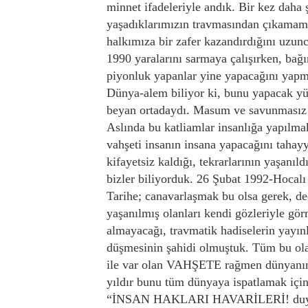
minnet ifadeleriyle andık. Bir kez daha 
yaşadıklarımızın travmasından çıkamamı
halkımıza bir zafer kazandırdığını uzun
1990 yaralarını sarmaya çalışırken, ba
piyonluk yapanlar yine yapacağını yapm
Dünya-alem biliyor ki, bunu yapacak yüre
beyan ortadaydı. Masum ve savunmasız b
Aslında bu katliamlar insanlığa yapılmak
vahşeti insanın insana yapacağını tahayy
kifayetsiz kaldığı, tekrarlarının yaşanıl
bizler biliyorduk. 26 Şubat 1992-Hocal
Tarihe; canavarlaşmak bu olsa gerek, de
yaşanılmış olanları kendi gözleriyle g
almayacağı, travmatik hadiselerin yayın
düşmesinin şahidi olmuştuk. Tüm bu ola
ile var olan VAHŞETE rağmen dünyanın s
yıldır bunu tüm dünyaya ispatlamak için
“İNSAN HAKLARI HAVARİLERİ! duymaz-