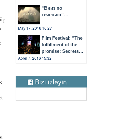
“Вниз по
течению”…
 üç
,
May 17, 2016 16:27
Film Festival: “The
r
fulfillment of the
p
promise: Secrets
of Vilnius”
Aprel 7, 2016 15:32
Bizi izləyin
k
et
r
na