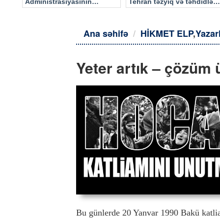
Administrasiyasının
Tehran təzyiq və təhdidlərə
məlumatı əsasında…
təslim olmayacaq
Ana səhifə
HİKMET ELP
,
Yazar
Yeter artık – çözüm ü
Bu günlerde 20 Yanvar 1990 Bakü katlia