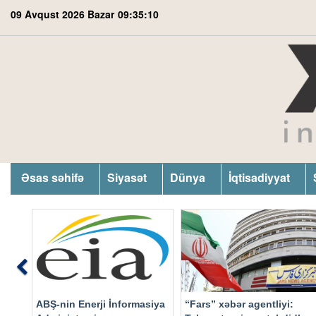
09 Avqust 2026 Bazar
09:35:11
Əsas səhifə
Siyasət
Dünya
İqtisadiyyat
Previous
ABŞ-nin Enerji İnformasiya
“Fars” xəbər agentliyi: