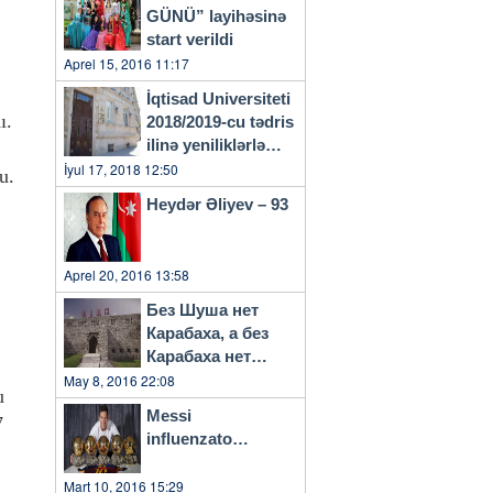
GÜNÜ” layihəsinə
start verildi
Aprel 15, 2016 11:17
İqtisad Universiteti
ı.
2018/2019-cu tədris
ilinə yeniliklərlə
başlayacaq
İyul 17, 2018 12:50
u.
Heydər Əliyev – 93
Aprel 20, 2016 13:58
Без Шуша нет
Карабаха, а без
Карабаха нет
Азербайджана…
May 8, 2016 22:08
u
Messi
7
influenzato…
Mart 10, 2016 15:29