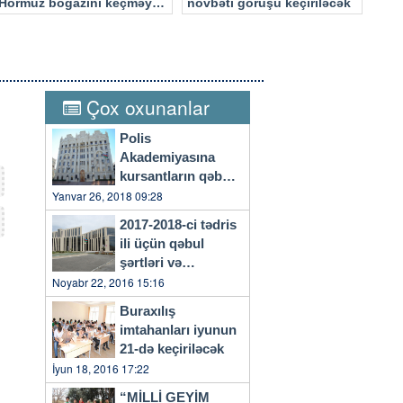
Hörmüz boğazını keçməyə
növbəti görüşü keçiriləcək
cəhd edən hücuma məruz
qalacaq
Çox oxunanlar
Polis
Akademiyasına
kursantların qəbulu
başlayıb
Yanvar 26, 2018 09:28
2017-2018-ci tədris
ili üçün qəbul
şərtləri və
qaydaları…
Noyabr 22, 2016 15:16
Buraxılış
imtahanları iyunun
21-də keçiriləcək
İyun 18, 2016 17:22
“MİLLİ GEYİM