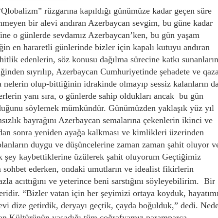
“Qlobalizm” rüzgarına kapıldığı günümüze kadar geçen süre
önmeyen bir alevi andıran Azerbaycan sevgim, bu güne kadar
ine o günlerde sevdamız Azerbaycan’ken, bu gün yaşam
n en hararetli günlerinde bizler için kapalı kutuyu andıran
hitlik edenlerin, söz konusu dağılma sürecine katkı sunanların
liğinden sıyrılıp, Azerbaycan Cumhuriyetinde şehadete ve qaz
nelerin olup-bittiğinin idrakinde olmayıp sessiz kalanların d
lerin yanı sıra, o günlerde sahip oldukları ancak bu gün
 olduğunu söylemek mümkündür. Günümüzden yaklaşık yüz yıl
sızlık bayrağını Azerbaycan semalarına çekenlerin ikinci ve
dan sonra yeniden ayağa kalkması ve kimlikleri üzerinden
 olanların duygu ve düşüncelerine zaman zaman şahit oluyor v
 şey kaybettiklerine üzülerek şahit oluyorum Geçtiğimiz
sohbet ederken, ondaki umutların ve idealist fikirlerin
la acıttığını ve yeterince beni sarstığını söyleyebilirim. Bir
eridir. “Bizler vatan için her şeyimizi ortaya koyduk, hayatım
evi dize getirdik, deryayı geçtik, çayda boğulduk,” dedi. Ned
an Kültürünün yaşadığı tüm coğrafyamız paramparça,