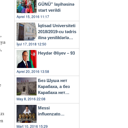
GÜNÜ” layihəsinə
start verildi
Aprel 15, 2016 11:17
İqtisad Universiteti
2018/2019-cu tədris
,
ilinə yeniliklərlə
aya
başlayacaq
İyul 17, 2018 12:50
a,
Heydər Əliyev – 93
Aprel 20, 2016 13:58
Без Шуша нет
e
Карабаха, а без
Карабаха нет
Азербайджана…
May 8, 2016 22:08
Messi
ızı
influenzato…
en
Mart 10, 2016 15:29