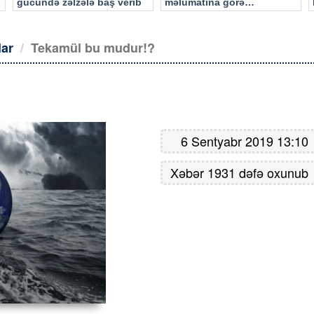
gücündə zəlzələ baş verib
məlumatına görə…
lar
Tekamül bu mudur!?
6 Sentyabr 2019 13:10
Xəbər 1931 dəfə oxunub