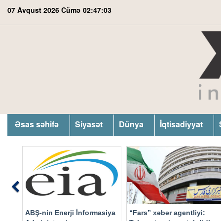
07 Avqust 2026 Cümə
02:47:04
Əsas səhifə
Siyasət
Dünya
İqtisadiyyat
Previous
ABŞ-nin Enerji İnformasiya
“Fars” xəbər agentliyi: