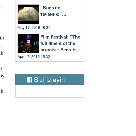
i
“Вниз по
течению”…
May 17, 2016 16:27
Film Festival: “The
in
fulfillment of the
ı
promise: Secrets
uk.
of Vilnius”
Aprel 7, 2016 15:32
ir
aşı
Bizi izləyin
ık