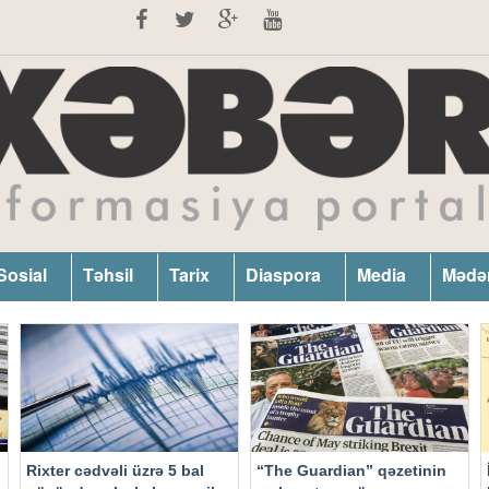
Sosial
Təhsil
Tarix
Diaspora
Media
Mədə
Rixter cədvəli üzrə 5 bal
“The Guardian” qəzetinin