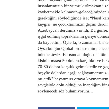
insanlarımızın bir yumruk olmaktan uzak
kaybetmekle kalmayıp-geleceğimizden u
gerektiğini söylediğimde ise; “Nasıl k
kaygısı, ne çocuklarımızın geçim derdi,
Azerbaycan derdimiz var idi. Bu günse,
işgal edilmiş topraklarının geriye döne
da kaybettim. Öyle ki, o zamanlar bir te
Oysa bu gün Qlobal bir sistemin pençesi
inlemekteyiz. Batısından doğusuna tüm 
kişinin maaşı 50 dolara karşılıktı ve bi
70-80 dolara karşılık gelmektedir ve ge
beşyüz dolardan aşağı sağlayamazsınız
mı ettik? hayatımızı ortaya koymamızın 
sevgisiyle dolu olduğuna inandığım bir
söylenecek söz bulamıyorum…