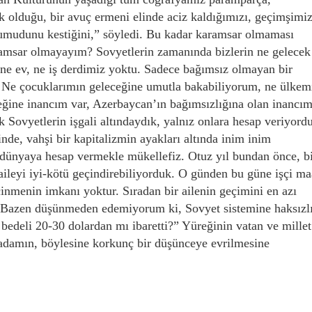
 olduğu, bir avuç ermeni elinde aciz kaldığımızı, geçimşimiz
mudunu kestiğini,” söyledi. Bu kadar karamsar olmaması
aramsar olmayayım? Sovyetlerin zamanında bizlerin ne gelecek
 ne ev, ne iş derdimiz yoktu. Sadece bağımsız olmayan bir
 Ne çocuklarımın geleceğine umutla bakabiliyorum, ne ülkem
ceğine inancım var, Azerbaycan’ın bağımsızlığına olan inancım
k Sovyetlerin işgali altındaydık, yalnız onlara hesap veriyord
nde, vahşi bir kapitalizmin ayakları altında inim inim
dünyaya hesap vermekle mükellefiz. Otuz yıl bundan önce, b
r aileyi iyi-kötü geçindirebiliyorduk. O günden bu güne işçi ma
çinmenin imkanı yoktur. Sıradan bir ailenin geçimini en azı
. Bazen düşünmeden edemiyorum ki, Sovyet sistemine haksızl
bedeli 20-30 dolardan mı ibaretti?” Yüreğinin vatan ve millet
 adamın, böylesine korkunç bir düşünceye evrilmesine