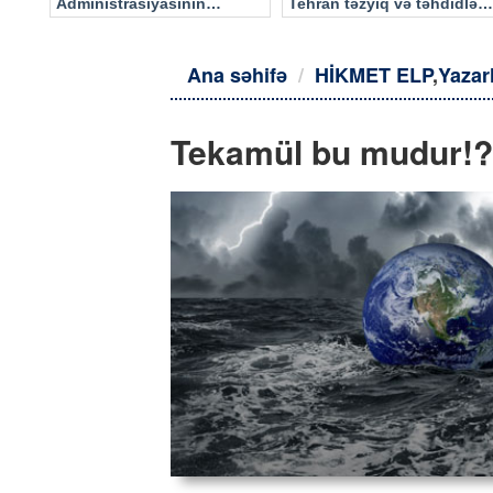
Administrasiyasının
Tehran təzyiq və təhdidlərə
məlumatı əsasında…
təslim olmayacaq
Ana səhifə
HİKMET ELP
,
Yazar
Tekamül bu mudur!?