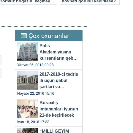
Hörmüz boğazını keçməyə
növbəti görüşü keçiriləcək
cəhd edən hücuma məruz
qalacaq
Çox oxunanlar
Polis
Akademiyasına
kursantların qəbulu
başlayıb
Yanvar 26, 2018 09:28
2017-2018-ci tədris
ili üçün qəbul
şərtləri və
qaydaları…
Noyabr 22, 2016 15:16
Buraxılış
imtahanları iyunun
21-də keçiriləcək
İyun 18, 2016 17:22
“MİLLİ GEYİM