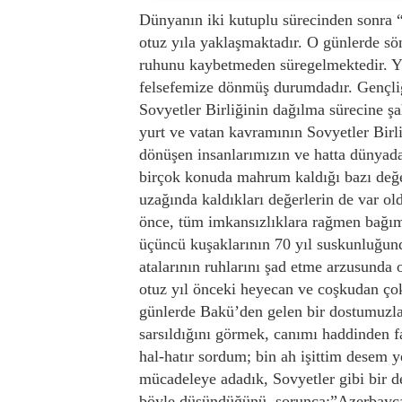
Dünyanın iki kutuplu sürecinden sonra 
otuz yıla yaklaşmaktadır. O günlerde s
ruhunu kaybetmeden süregelmektedir. Y
felsefemize dönmüş durumdadır. Gençliği
Sovyetler Birliğinin dağılma sürecine şa
yurt ve vatan kavramının Sovyetler Bir
dönüşen insanlarımızın ve hatta dünyada 
birçok konuda mahrum kaldığı bazı değer
uzağında kaldıkları değerlerin de var
önce, tüm imkansızlıklara rağmen bağım
üçüncü kuşaklarının 70 yıl suskunluğun
atalarının ruhlarını şad etme arzusunda
otuz yıl önceki heyecan ve coşkudan çok
günlerde Bakü’den gelen bir dostumuzla 
sarsıldığını görmek, canımı haddinden faz
hal-hatır sordum; bin ah işittim desem y
mücadeleye adadık, Sovyetler gibi bir d
böyle düşündüğünü, sorunca;”Azerbayc