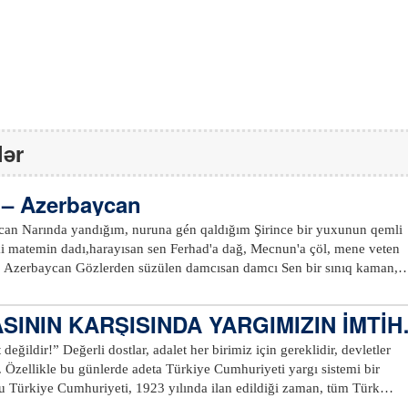
lər
 – Azerbaycan
uxunun qemli
an,
SININ KARŞISINDA YARGIMIZIN İMTİH
şiirin de bir hikâyesi vardır. Asırlardır işgaller görmüş, katliamlar yaşa
değildir!” Değerli dostlar, adalet her birimiz için gereklidir, devletler
z Azerbaycan'dan uzakta, Anadolu'nun ücra bir köşesinde, garip bir
. Özellikle bu günlerde adeta Türkiye Cumhuriyeti yargı sistemi bir
bir sevdalısı olarak, "maşukuna uzaktan bakakalmış bir aşık", duygusu 
Bu Türkiye Cumhuriyeti, 1923 yılında ilan edildiği zaman, tüm Türk
ığım bu şiirle yüreğimde sızlayan tüm tellerin ve boynu bükük kalmış
almış, bir tek Türkiye Cumhuriyeti bağımsızlığını şehitlerimizin kanı ve