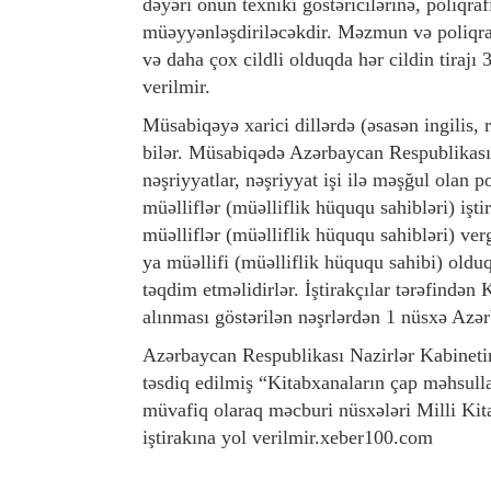
dəyəri onun texniki göstəricilərinə, poliqra
müəyyənləşdiriləcəkdir. Məzmun və poliqraf
və daha çox cildli olduqda hər cildin tirajı 
verilmir.
Müsabiqəyə xarici dillərdə (əsasən ingilis, 
bilər. Müsabiqədə Azərbaycan Respublikasın
nəşriyyatlar, nəşriyyat işi ilə məşğul olan p
müəlliflər (müəlliflik hüququ sahibləri) işt
müəlliflər (müəlliflik hüququ sahibləri) ve
ya müəllifi (müəlliflik hüququ sahibi) olduq
təqdim etməlidirlər. İştirakçılar tərəfində
alınması göstərilən nəşrlərdən 1 nüsxə Azə
Azərbaycan Respublikası Nazirlər Kabinetini
təsdiq edilmiş “Kitabxanaların çap məhsulla
müvafiq olaraq məcburi nüsxələri Milli Ki
iştirakına yol verilmir.xeber100.com