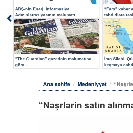
ABŞ-nin Enerji İnformasiya
“Fars” xəbər a
Administrasiyasının məlumatı
təhdidlərə tə
Previous
əsasında…
“The Guardian” qəzetinin məlumatına
İran Silahlı Q
görə…
keçməyə cəhd
qalacaq
Ana səhifə
Mədəniyyət
“Nəşrlə
“Nəşrlərin satın alınm