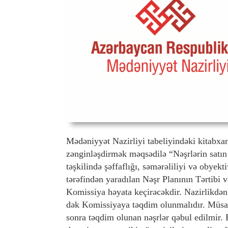
Mədəniyyət Nazirliyi tabeliyindəki kitabxan
zənginləşdirmək məqsədilə “Nəşrlərin satın
təşkilində şəffaflığı, səmərəliliyi və obye
tərəfindən yaradılan Nəşr Planının Tərtibi 
Komissiya həyata keçirəcəkdir. Nazirlikdən bi
dək Komissiyaya təqdim olunmalıdır. Müs
sonra təqdim olunan nəşrlər qəbul edilmir.