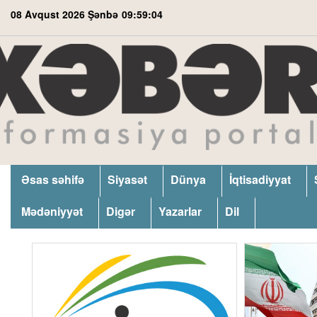
08 Avqust 2026 Şənbə
09:59:05
Əsas səhifə
Siyasət
Dünya
İqtisadiyyat
Mədəniyyət
Digər
Yazarlar
Dil