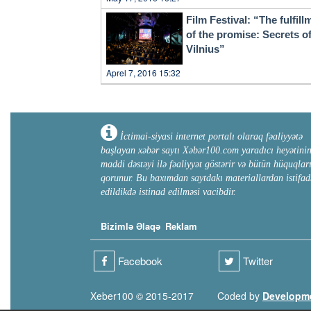
Film Festival: “The fulfill
of the promise: Secrets o
Vilnius”
Aprel 7, 2016 15:32
İctimai-siyasi internet portalı olaraq fəaliyyətə
başlayan xəbər saytı Xəbər100.com yaradıcı heyətini
maddi dəstəyi ilə fəaliyyət göstərir və bütün hüquqlar
qorunur. Bu baxımdan saytdakı materiallardan istifad
edildikdə istinad edilməsi vacibdir.
Bizimlə Əlaqə
Reklam
Facebook
Twitter
Xeber100 © 2015-2017
Coded by
Developm