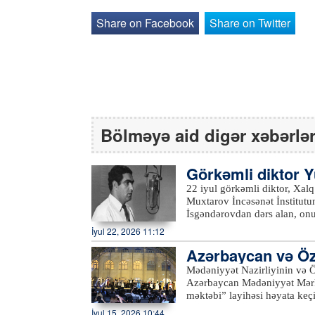
Share on Facebook
Share on Twitter
Bölməyə aid digər xəbərlə
Görkəmli diktor Yu
22 iyul görkəmli diktor, Xalq ar
Muxtarov İncəsənət İnstitutu
İsgəndərovdan dərs alan, onu
illərindən başlayaraq Tədris 
İyul 22, 2026 11:12
səhnəsində oynadığı M.Lermo
Azərbaycan və Özbə
adam" tamaşasında Əbdülrəhma
fərqli obrazları canlandırmaq
q” konserti təşkil
Mədəniyyət Nazirliyinin və Ö
peşəkarlıq istiqamətində yol a
Azərbaycan Mədəniyyət Mərk
televiziya tamaşalarında da
məktəbi” layihəsi həyata keç
"Qırmızı yaylıqlı qovağım mə
Azərbaycan Mədəniyyət Mərk
İyul 15, 2026 10:44
Bayciyevin "Duel" və s. uğur