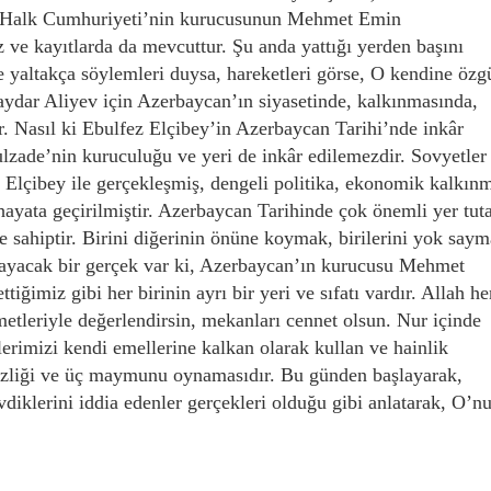
n Halk Cumhuriyeti’nin kurucusunun Mehmet Emin
 ve kayıtlarda da mevcuttur. Şu anda yattığı yerden başını
e yaltakça söylemleri duysa, hareketleri görse, O kendine özg
ydar Aliyev için Azerbaycan’ın siyasetinde, kalkınmasında,
ır. Nasıl ki Ebulfez Elçibey’in Azerbaycan Tarihi’nde inkâr
zade’nin kuruculuğu ve yeri de inkâr edilemezdir. Sovyetler
, Elçibey ile gerçekleşmiş, dengeli politika, ekonomik kalkın
ayata geçirilmiştir. Azerbaycan Tarihinde çok önemli yer tut
me sahiptir. Birini diğerinin önüne koymak, birilerini yok say
lmayacak bir gerçek var ki, Azerbaycan’ın kurucusu Mehmet
iğimiz gibi her birinin ayrı bir yeri ve sıfatı vardır. Allah he
zmetleriyle değerlendirsin, mekanları cennet olsun. Nur içinde
erimizi kendi emellerine kalkan olarak kullan ve hainlik
izliği ve üç maymunu oynamasıdır. Bu günden başlayarak,
diklerini iddia edenler gerçekleri olduğu gibi anlatarak, O’n