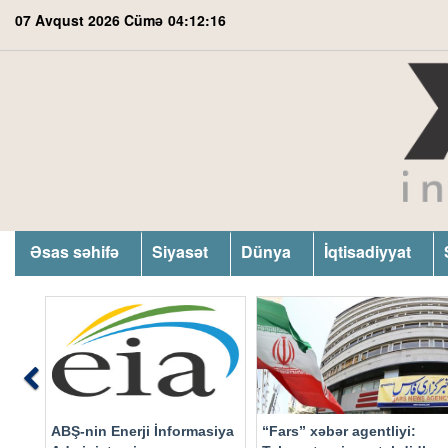
07 Avqust 2026 Cümə
04:12:17
Əsas səhifə
Siyasət
Dünya
İqtisadiyyat
Previous
ABŞ-nin Enerji İnformasiya
“Fars” xəbər agentliyi: