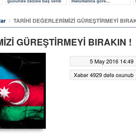
gücündə zəlzələ baş verib
məlumatına görə…
lar
TARİHİ DEĞERLERİMİZİ GÜREŞTİRMEYİ BIRAK
İZİ GÜREŞTİRMEYİ BIRAKIN !
5 May 2016 14:49
Xəbər 4929 dəfə oxunub