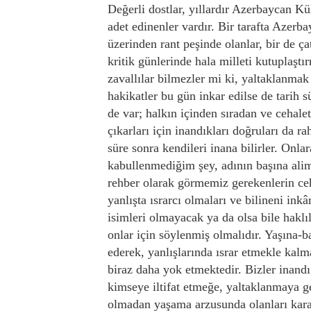
Değerli dostlar, yıllardır Azerbaycan Kü
adet edinenler vardır. Bir tarafta Azerba
üzerinden rant peşinde olanlar, bir de 
kritik günlerinde hala milleti kutuplaş
zavallılar bilmezler mi ki, yaltaklanma
hakikatler bu gün inkar edilse de tarih 
de var; halkın içinden sıradan ve cehalet
çıkarları için inandıkları doğruları da rah
süre sonra kendileri inana bilirler. On
kabullenmediğim şey, adının başına alim
rehber olarak görmemiz gerekenlerin ce
yanlışta ısrarcı olmaları ve bilineni ink
isimleri olmayacak ya da olsa bile haklı
onlar için söylenmiş olmalıdır. Yaşına-b
ederek, yanlışlarında ısrar etmekle kalm
biraz daha yok etmektedir. Bizler inandı
kimseye iltifat etmeğe, yaltaklanmaya 
olmadan yaşama arzusunda olanları karal