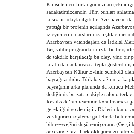
Kimselerden korktuğumuzdan çekindiğim
sadakatimizdendir. Tüm bunları anlatma
tatsız bir olayla ilgilidir. Azerbaycan’d
yaptığı bir projenin açılışında Azerbay
izleyicilerin marşlarımıza eşlik etmesi
Azerbaycan vatandaşları da İstiklal Marş
Beş yıldır programlarımızda bu broşürl
da taktirle karşıladığı bu olay, yine b
tarafından anlamsızca tepki gösterilmi
Azerbaycan Kültür Evinin sembolü olan
bayrağı asılıdır. Türk bayrağının arka
bayrağının arka planında da kurucu M
dediğimiz bu zat, tepkiyle salonu terk
Resulzade’nin resminin konulmaması ge
gerektiğini söylemiştir. Bizlerin bunu y
verdiğimizi söyleme gafletinde bulunmu
bilmeyeceğini düşünemiyorum. (Gerçi bi
öncesinde biz, Türk olduğumuzu bilmiy