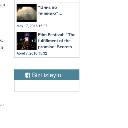
lan
“Вниз по
течению”…
May 17, 2016 16:27
Film Festival: “The
k.
fulfillment of the
ın
promise: Secrets
of Vilnius”
Aprel 7, 2016 15:32
k
Bizi izləyin
rar