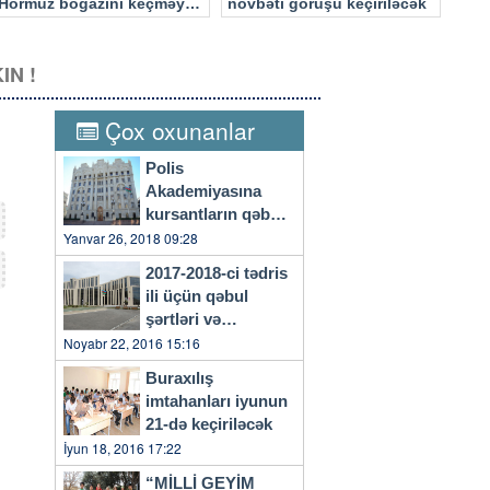
Hörmüz boğazını keçməyə
növbəti görüşü keçiriləcək
cəhd edən hücuma məruz
qalacaq
IN !
Çox oxunanlar
Polis
Akademiyasına
kursantların qəbulu
başlayıb
Yanvar 26, 2018 09:28
2017-2018-ci tədris
ili üçün qəbul
şərtləri və
qaydaları…
Noyabr 22, 2016 15:16
Buraxılış
imtahanları iyunun
21-də keçiriləcək
İyun 18, 2016 17:22
“MİLLİ GEYİM