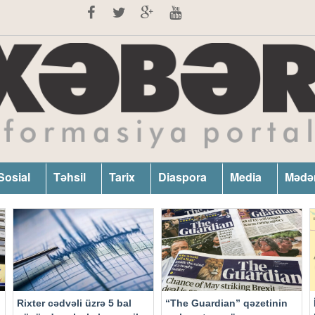
Sosial
Təhsil
Tarix
Diaspora
Media
Mədə
Rixter cədvəli üzrə 5 bal
“The Guardian” qəzetinin