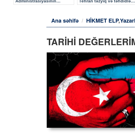
Administrasiyasının
Tehran təzyiq və təhdidlərə
məlumatı əsasında…
təslim olmayacaq
Ana səhifə
HİKMET ELP
,
Yazar
TARİHİ DEĞERLERİM