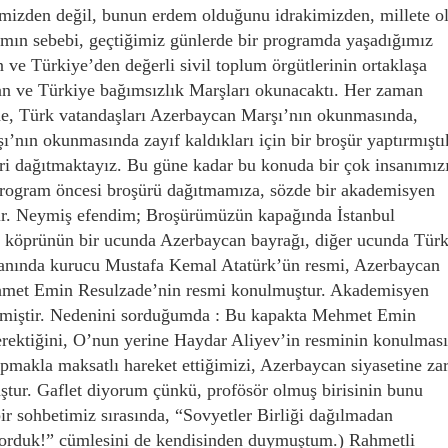
izden değil, bunun erdem olduğunu idrakimizden, millete o
mın sebebi, geçtiğimiz günlerde bir programda yaşadığımız
an ve Türkiye’den değerli sivil toplum örgütlerinin ortaklaşa
can ve Türkiye bağımsızlık Marşları okunacaktı. Her zaman
nde, Türk vatandaşları Azerbaycan Marşı’nın okunmasında,
ı’nın okunmasında zayıf kaldıkları için bir broşür yaptırmıştı
eri dağıtmaktayız. Bu güne kadar bu konuda bir çok insanımız
ir program öncesi broşürü dağıtmamıza, sözde bir akademisyen
ştir. Neymiş efendim; Broşürümüzün kapağında İstanbul
 köprünün bir ucunda Azerbaycan bayrağı, diğer ucunda Tür
 planında kurucu Mustafa Kemal Atatürk’ün resmi, Azerbaycan
ehmet Emin Resulzade’nin resmi konulmuştur. Akademisyen
 etmiştir. Nedenini sorduğumda : Bu kapakta Mehmet Emin
rektiğini, O’nun yerine Haydar Aliyev’in resminin konulması
apmakla maksatlı hareket ettiğimizi, Azerbaycan siyasetine za
ştur. Gaflet diyorum çünkü, profösör olmuş birisinin bunu
r sohbetimiz sırasında, “Sovyetler Birliği dağılmadan
orduk!” cümlesini de kendisinden duymuştum.) Rahmetli