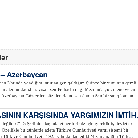
lər
 – Azerbaycan
uxunun qemli
an,
SININ KARŞISINDA YARGIMIZIN İMTİH
şiirin de bir hikâyesi vardır. Asırlardır işgaller görmüş, katliamlar yaşa
değildir!” Değerli dostlar, adalet her birimiz için gereklidir, devletler
z Azerbaycan'dan uzakta, Anadolu'nun ücra bir köşesinde, garip bir
. Özellikle bu günlerde adeta Türkiye Cumhuriyeti yargı sistemi bir
bir sevdalısı olarak, "maşukuna uzaktan bakakalmış bir aşık", duygusu 
Bu Türkiye Cumhuriyeti, 1923 yılında ilan edildiği zaman, tüm Türk