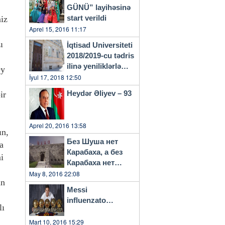
GÜNÜ” layihəsinə
start verildi
miz
Aprel 15, 2016 11:17
ı
İqtisad Universiteti
2018/2019-cu tədris
ilinə yeniliklərlə
ey
başlayacaq
İyul 17, 2018 12:50
Heydər Əliyev – 93
ir
Aprel 20, 2016 13:58
ın,
Без Шуша нет
la
Карабаха, а без
i
Карабаха нет
Азербайджана…
May 8, 2016 22:08
ün
Messi
influenzato…
lı
Mart 10, 2016 15:29