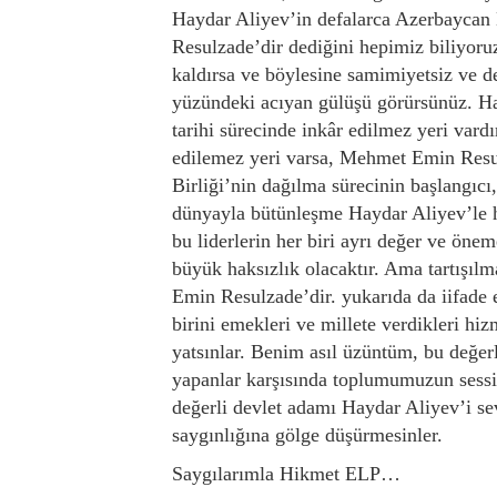
Haydar Aliyev’in defalarca Azerbayca
Resulzade’dir dediğini hepimiz biliyoruz
kaldırsa ve böylesine samimiyetsiz ve d
yüzündeki acıyan gülüşü görürsünüz. Ha
tarihi sürecinde inkâr edilmez yeri vard
edilemez yeri varsa, Mehmet Emin Resul
Birliği’nin dağılma sürecinin başlangıcı
dünyayla bütünleşme Haydar Aliyev’le h
bu liderlerin her biri ayrı değer ve öne
büyük haksızlık olacaktır. Ama tartışı
Emin Resulzade’dir. yukarıda da iifade ett
birini emekleri ve millete verdikleri hi
yatsınlar. Benim asıl üzüntüm, bu değerl
yapanlar karşısında toplumumuzun sess
değerli devlet adamı Haydar Aliyev’i sev
saygınlığına gölge düşürmesinler.
Saygılarımla Hikmet ELP…