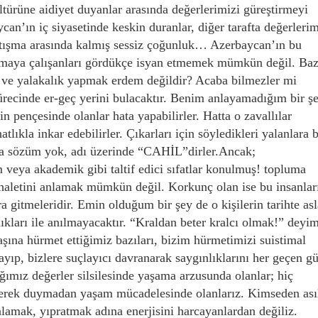
ltürüne aidiyet duyanlar arasında değerlerimizi güreştirmeyi
ycan’ın iç siyasetinde keskin duranlar, diğer tarafta değerleri
çatışma arasında kalmış sessiz çoğunluk… Azerbaycan’ın bu
tırmaya çalışanları gördükçe isyan etmemek mümkün değil. Baz
k ve yalakalık yapmak erdem değildir? Acaba bilmezler mi
sürecinde er-geç yerini bulacaktır. Benim anlayamadığım bir ş
in pençesinde olanlar hata yapabilirler. Hatta o zavallılar
atlıkla inkar edebilirler. Çıkarları için söyledikleri yalanlara b
lara sözüm yok, adı üzerinde “CAHİL”dirler.Ancak;
 veya akademik gibi taltif edici sıfatlar konulmuş! topluma
haletini anlamak mümkün değil. Korkunç olan ise bu insanlar
âra gitmeleridir. Emin olduğum bir şey de o kişilerin tarihte as
lıkları ile anılmayacaktır. “Kraldan beter kralcı olmak!” deyim
aşına hürmet ettiğimiz bazıları, bizim hürmetimizi suistimal
ayıp, bizlere suçlayıcı davranarak saygınlıklarını her geçen g
ğımız değerler silsilesinde yaşama arzusunda olanlar; hiç
gerek duymadan yaşam mücadelesinde olanlarız. Kimseden ası
amak, yıpratmak adına enerjisini harcayanlardan değiliz.