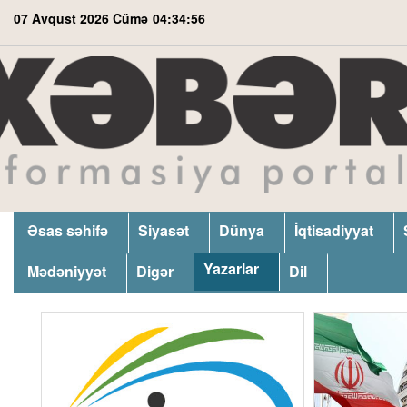
07 Avqust 2026 Cümə
04:34:56
Əsas səhifə
Siyasət
Dünya
İqtisadiyyat
Yazarlar
Mədəniyyət
Digər
Dil