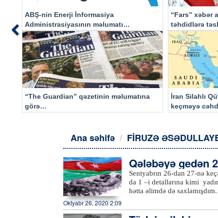
ABŞ-nin Enerji İnformasiya
“Fars” xəbər a
Administrasiyasının məlumatı
təhdidlərə tə
Previous
əsasında…
“The Guardian” qəzetinin məlumatına
İran Silahlı Q
görə…
keçməyə cəhd
qalacaq
Ana səhifə
FİRUZƏ ƏSƏDULLAY
Qələbəyə gedən 27
Sentyabrın 26-dan 27-nə keç
da 1 –i detallarına kimi yad
hətta əlimdə də saxlamışdım. 27 Sentyabr 2020-ci il Səhər yuxudan durandan ürəyim ço
səksəkədə idi. Nəsə bir xəbə
Oktyabr 26, 2020 2:09
görmək səs deməkdir, yəni ya
deməkdir.) Kompyuteri açan kimi gözüm Azərbaycan Pespublikasının Prezidenti,