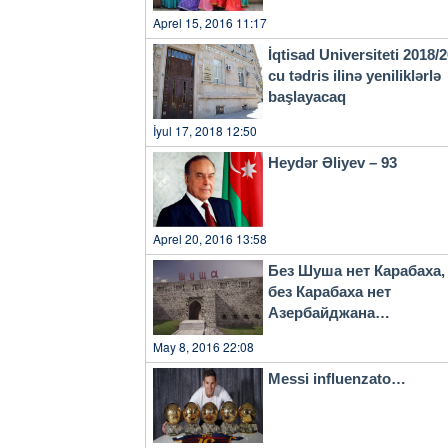
sahələrdə olan mövcud durum
Aprel 15, 2016 11:17
qəbul etmək istəmirdi... Getmək üçün çox tələsdiniz, bəlkə də çıxış yolunu getməkdə
gördünüz...Ölümü sizə heç yaraşdırmadıq 
İqtisad Universiteti 2018/
cu tədris ilinə yeniliklərlə
başlayacaq
İyul 17, 2018 12:50
Heydər Əliyev – 93
Aprel 20, 2016 13:58
Без Шуша нет Карабаха,
без Карабаха нет
Азербайджана…
May 8, 2016 22:08
Messi influenzato…