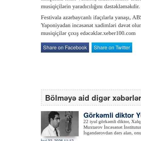
musiqiçilərin yaradıcılığını dəstəkləməkdir.
Festivala azərbaycanlı ifaçılarla yanaşı, 
Yaponiyadan incəsənət xadimləri dəvət olun
musiqiçilər çıxış edəcəklər.xeber100.com
Share on Facebook
Share on Twitter
Bölməyə aid digər xəbərlə
Görkəmli diktor Yu
22 iyul görkəmli diktor, Xalq ar
Muxtarov İncəsənət İnstitutu
İsgəndərovdan dərs alan, onu
illərindən başlayaraq Tədris 
İyul 22, 2026 11:12