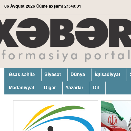
06 Avqust 2026 Cümə axşamı
21:49:32
Əsas səhifə
Siyasət
Dünya
İqtisadiyyat
Mədəniyyət
Digər
Yazarlar
Dil