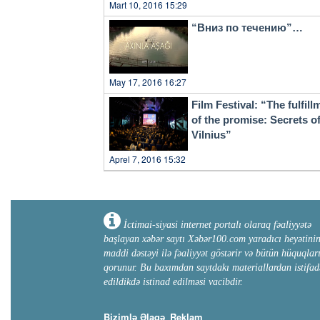
Mart 10, 2016 15:29
“Вниз по течению”…
May 17, 2016 16:27
Film Festival: “The fulfill
of the promise: Secrets o
Vilnius”
Aprel 7, 2016 15:32
İctimai-siyasi internet portalı olaraq fəaliyyətə
başlayan xəbər saytı Xəbər100.com yaradıcı heyətini
maddi dəstəyi ilə fəaliyyət göstərir və bütün hüquqlar
qorunur. Bu baxımdan saytdakı materiallardan istifad
edildikdə istinad edilməsi vacibdir.
Bizimlə Əlaqə
Reklam