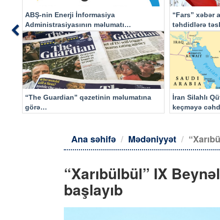
ABŞ-nin Enerji İnformasiya
“Fars” xəbər a
Administrasiyasının məlumatı
təhdidlərə tə
Previous
əsasında…
“The Guardian” qəzetinin məlumatına
İran Silahlı Q
görə…
keçməyə cəhd
qalacaq
Ana səhifə
Mədəniyyət
“Xarıbü
“Xarıbülbül” IX Beynəl
başlayıb