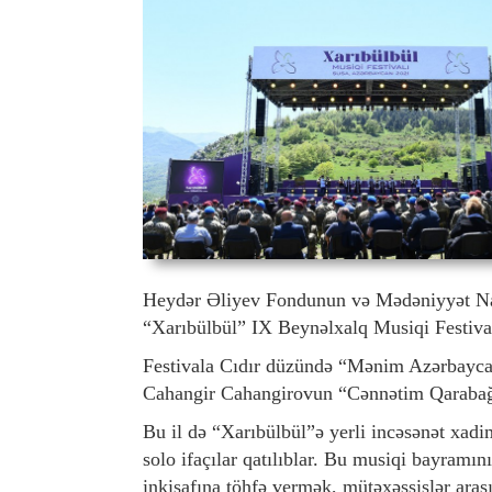
Heydər Əliyev Fondunun və Mədəniyyət Nazi
“Xarıbülbül” IX Beynəlxalq Musiqi Festival
Festivala Cıdır düzündə “Mənim Azərbayca
Cahangir Cahangirovun “Cənnətim Qarabağ” ə
Bu il də “Xarıbülbül”ə yerli incəsənət xadim
solo ifaçılar qatılıblar. Bu musiqi bayram
inkişafına töhfə vermək, mütəxəssislər aras