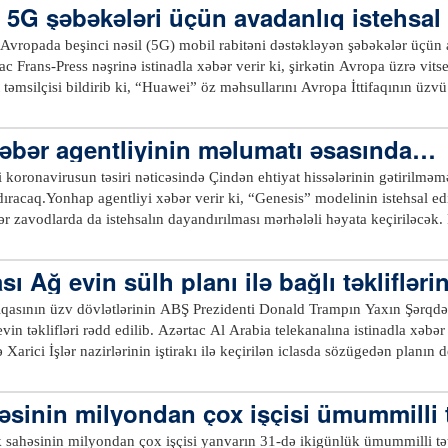
5G şəbəkələri üçün avadanlıq istehsal
0.com
Avropada beşinci nəsil (5G) mobil rabitəni dəstəkləyən şəbəkələr üçün 
tac Frans-Press nəşrinə istinadla xəbər verir ki, şirkətin Avropa üzrə v
t təmsilçisi bildirib ki, “Huawei” öz məhsullarını Avropa İttifaqının üz
n əvvəl isə Böyük Britaniya hökuməti “Huawei”in xidmətlərindən istifa
əbər agentliyinin məlumatı əsasında…
 koronavirusun təsiri nəticəsində Çindən ehtiyat hissələrinin gətirilmə
dıracaq.Yonhap agentliyi xəbər verir ki, “Genesis” modelinin istehsal e
ər zavodlarda da istehsalın dayandırılması mərhələli həyata keçiriləcək.
onju zavodu istehsalını fevralın 6-da, Asan zavodu isə fevralın 7-də da
ək davam edə bilər.xeber100.com
ı Ağ evin sülh planı ilə bağlı təklifləri
qasının üzv dövlətlərinin ABŞ Prezidenti Donald Trampın Yaxın Şərqdə
evin təklifləri rədd edilib. Azərtac Al Arabia telekanalına istinadla xəbə
 Xarici İşlər nazirlərinin iştirakı ilə keçirilən iclasda sözügedən planın de
 nümayəndələri də dəvət olunub.Qeyd olunub ki, Donald Trampın “əsrin sa
çinin BMT Baş Assambleyasının münaqişənin nizamlanması üzrə 1984-cü
sinin milyondan çox işçisi ümummilli tə
min ədalətli həllinə dair Vaşinqtona müraciət ünvanlanıb. Ərəb Liqasını
ta keçirilməsi ciddi fəsadlar törədə bilər və bunun bütün məsuliyyəti 
sahəsinin milyondan çox işçisi yanvarın 31-də ikigünlük ümummilli təti