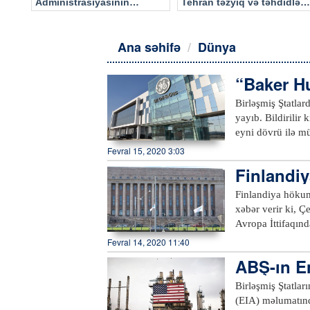
Administrasiyasının
Tehran təzyiq və təhdidlərə
məlumatı əsasında…
təslim olmayacaq
Ana səhifə
Dünya
“Baker H
Birləşmiş Ştatla
yayıb. Bildirilir
eyni dövrü ilə m
qurğularının say
Fevral 15, 2020 3:03
qeydə alınıb.Akt
Finlandiy
qurğularının say
yəni 4 min 530-a 
Finlandiya hökumə
minimuma – 316
xəbər verir ki, Ç
Avropa İttifaqında
isə metal hasilat
Fevral 14, 2020 11:40
olunan xüsusi mad
ABŞ-ın E
“Terrafame” şirkə
edilir. Şirkət a
Birləşmiş Ştatlar
belə, “Terrafame”
(EIA) məlumatında