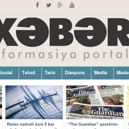
Sosial
Təhsil
Tarix
Diaspora
Media
Mədə
Rixter cədvəli üzrə 5 bal
“The Guardian” qəzetinin