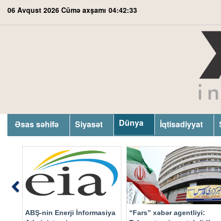
06 Avqust 2026 Cümə axşamı
04:42:34
Dünya
Əsas səhifə
Siyasət
İqtisadiyyat
Previous
ABŞ-nin Enerji İnformasiya
“Fars” xəbər agentliyi: