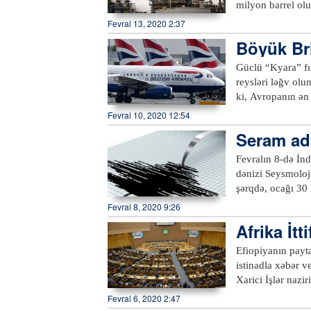
Birliyindən “Eura
milyon barrel olu
narazılığına səbə
1970-ci ilin noy
Fevral 13, 2020 2:37
ediblər.xeber10
həftəyə görə 363 
Böyük Bri
azalaraq sutkada 
milyon barrel ola
Güclü “Kyara” fı
noyabrında Səudi
reysləri ləğv ol
ki, Avropanın ən 
aeroportunda 60,
Fevral 10, 2020 12:54
hava nəqliyyatın
Seram ada
işıqsız qalıb. Ue
Fevralın 8-də İn
dənizi Seysmoloji
Fevral 8, 2020 9:26
Afrika İtt
Efiopiyanın payta
istinadla xəbər ve
Xarici İşlər nazi
günləri keçiriləc
Fevral 6, 2020 2:47
dövlətlərini nara