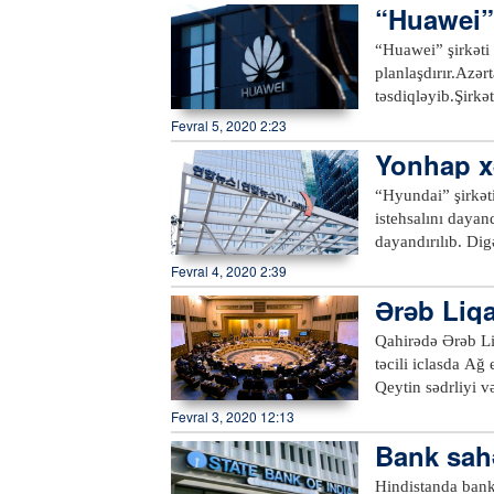
“Huawei” 
olunub.xeber10
“Huawei” şirkəti 
planlaşdırır.Azər
təsdiqləyib.Şirkə
qərarlıdır.Bunda
Fevral 5, 2020 2:23
Yonhap x
“Hyundai” şirkəti
istehsalını dayan
dayandırılıb. Dig
dayandırılacaq.Je
Fevral 4, 2020 2:39
fevralın 10-11-d
Ərəb Liqas
Qahirədə Ərəb Li
təcili iclasda Ağ 
Qeytin sədrliyi və
Tədbirə Fələstin
Fevral 3, 2020 12:13
maraqlarına, həm
Bank sahə
İclasda bu proble
planın zorla həya
Hindistanda bank 