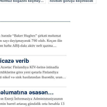
Hörmüz boğazını keçməyə
növbəti görüşü keçiriləcək
cəhd edən hücuma məruz
qalacaq
bu barədə “Baker Hughes” şirkəti məlumat
nın sayı dəyişməyərək 790 olub. Keçən ilin
tən həftə ABŞ-dakı aktiv neft qazma
a qurğularının sayında 179 ədəd azalma
n ilin eyni dövrünə nisbətən ölkədəki qazma
icazə verib
yı 1981-ci ildə ölkə tarixində maksimuma,
 qurğularının sayı 2016-cı ilin mayında isə
.Azərtac Finlandiya KİV-lərinə istinadla
etdiklərinə görə yeni qərarla Finlandiya
i nikel və sink hasilatından ibarətdir, uran
stansiyaları üçün yanacaq kimi istifadə
hökuməti tərəfindən verilən icazə ilə
 məlumatına əsasən…
ktiki istehsalın bir qədər az olacağı ehtimal
ək niyyətində olduğunu da açıqlayıb. Bununla
Ş-ın Enerji İnformasiya Administrasiyasının
İşlər Nazirliyindən və Avropa Atom Enerjisi
2 min barrel artaraq gündəlik orta hesabla 13