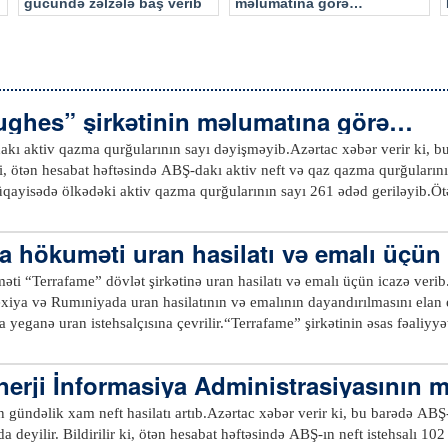
gücündə zəlzələ baş verib
məlumatına görə…
ughes” şirkətinin məlumatına görə…
rdakı aktiv qazma qurğularının sayı dəyişməyib.Azərtac xəbər verir ki, 
 ki, ötən hesabat həftəsində ABŞ-dakı aktiv neft və qaz qazma qurğuları
üqayisədə ölkədəki aktiv qazma qurğularının sayı 261 ədəd geriləyib.Ö
ı 2 ədəd artaraq 678 olub. Əvvəlki ilin müvafiq dövrünə görə neft qazm
iv qaz qazma qurğularının sayı isə 1 ədəd geriləyərək 110 olub və keçə
a hökuməti uran hasilatı və emalı üçün 
ı 84 ədəd azalıb.Qeyd edək ki, ABŞ-da aktiv neft qazma qurğularının sa
çatıb. Neftin qiymətinin ucuzlaşması fonunda ölkədəki aktiv neft qazma
ti “Terrafame” dövlət şirkətinə uran hasilatı və emalı üçün icazə verib
-ya düşüb.xeber100.com
exiya və Rumıniyada uran hasilatının və emalının dayandırılmasını elan 
 yeganə uran istehsalçısına çevrilir.“Terrafame” şirkətinin əsas fəaliyyət
ı prosesində alınan yan məhsuldur. Gələcəkdə şirkət uranı nüvə elektrik 
dəni emal edərək ixraca yönəltməyi planlaşdırır. Beləliklə, Finlandiya 
nerji İnformasiya Administrasiyasının
ti ildə 250 tona qədər uran istehsal edə bilər. Lakin buna baxmayaraq, fa
rtıq Şimali Amerikaya və ya Avropanın digər ölkələrinə məhsul ixrac etm
ın gündəlik xam neft hasilatı artıb.Azərtac xəbər verir ki, bu barədə AB
 şirkəti bu məhsulu digər ölkələrə ixrac etmək üçün Finlandiya Xarici 
 deyilir. Bildirilir ki, ötən hesabat həftəsində ABŞ-ın neft istehsalı 10