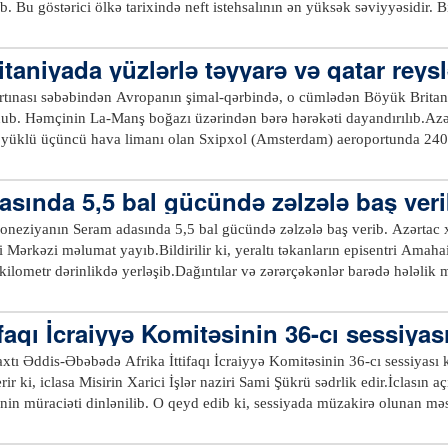
tom” icazəsini almalıdır.Qeyd edək ki, hökumətin uranın hasilatı və ema
b. Bu göstərici ölkə tarixində neft istehsalının ən yüksək səviyyəsidir. Bi
b olub. Onlar bu qərarı məhkəmə və digər instansiyalarda qaldırmaq niy
abrında maksimum – gündəlik orta hesabla 10,04 milyon barrel təşkil edi
0.com
min barrel çoxalaraq gündəlik 6,98 milyon barrel, neft ixracı isə əvvəl
taniyada yüzlərlə təyyarə və qatar reys
2,97 milyon barrel təşkil edib.EIA-nın proqnozuna görə, ABŞ-ın neft iste
caq. 2021-ci ildə isə gündəlik hasilatın 13,56 milyon barrelə çatacağı g
rtınası səbəbindən Avropanın şimal-qərbində, o cümlədən Böyük Britaniy
yyə Ərəbistanı və Rusiyanı geridə qoyaraq dünyanın ən böyük neft ist
unub. Həmçinin La-Manş boğazı üzərindən bərə hərəkəti dayandırılıb.Azər
yüklü üçüncü hava limanı olan Sxipxol (Amsterdam) aeroportunda 240 avi
 Düsseldorf aeroportunda isə 120 reys ləğv olunub. Berlin, Münhen, Kö
ın işində problemlər yaşanırKəskin hava şəraiti səbəbindən Böyük Brita
sında 5,5 bal gücündə zəlzələ baş ver
lsin şimal-qərbində küləyin sürəti saatda 150 kilometrə, Fransanın şimal
doneziyanın Seram adasında 5,5 bal gücündə zəlzələ baş verib. Azərtac 
 Mərkəzi məlumat yayıb.Bildirilir ki, yeraltı təkanların episentri Ama
ifaqı İcraiyyə Komitəsinin 36-cı sessiyası
xtı Əddis-Əbəbədə Afrika İttifaqı İcraiyyə Komitəsinin 36-cı sessiyası keç
rir ki, iclasa Misirin Xarici İşlər naziri Sami Şükrü sədrlik edir.İclasın a
rinin müraciəti dinlənilib. O qeyd edib ki, sessiyada müzakirə olunan məsə
ək Afrika İttifaqı dövlət başçılarının 33-cü sammitinin gündəliyinə daxi
hat edən məsələlər, o cümlədən qaçqınlar və məcburi köçkünlər, silahlı