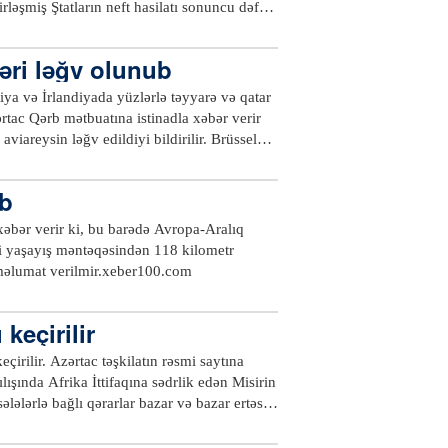
lı üçün icazənin verilməsi yerli ekoloqların
rləşmiş Ştatların neft hasilatı sonuncu dəfə
yətində olduqlarını elan
b.Ötən həftə ABŞ-ın neft idxalı əvvəlki
ki həftə ilə müqayisədə 443 min barrel
ləri ləğv olunub
hsalı bu il sutkalıq orta hesabla 13,2
özlənilir.Qeyd edək ki, ABŞ 2018-ci ilin
a və İrlandiyada yüzlərlə təyyarə və qatar
ehsalçısı olub.xeber100.com
tac Qərb mətbuatına istinadla xəbər verir
areysin ləğv edildiyi bildirilir. Brüssel
ln, Hannover, Frankfurt şəhərlərində də
niyada 60 min, İrlandiyada isə 10 min ev
ib
ında isə 140 kilometrə çatır.xeber100.com
xəbər verir ki, bu barədə Avropa-Aralıq
hai yaşayış məntəqəsindən 118 kilometr
şərqdə, ocağı 30 kilometr dərinlikdə yerləşib.Dağıntılar və zərərçəkənlər barədə hələlik məlumat verilmir.xeber100.com
 keçirilir
irilir. Azərtac təşkilatın rəsmi saytına
çılışında Afrika İttifaqına sədrlik edən Misirin
lələrlə bağlı qərarlar bazar və bazar ertəsi
l ediləcək.Sessiyanın gündəliyinə Afrika
 münaqişələrin nizamlanması məsələləri daxil