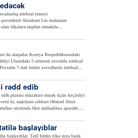
 edəcək
avadanlıq istehsal etməyi
itse-prezidenti Abraham Liu məlumatı
vü olan ölkələrə təqdim etməkdə
də edəcəyini açıqlayıb.xeber100.com
məsi ilə əlaqədar Koreya Respublikasındakı
dildiyi Ulsandakı 5 nömrəli zavodda istehsal
 Fevralın 7-dək bütün zavodlarda istehsal
yandıracaq. İstehsalın dayandırılması
ni rədd edib
 sülh planını müzakirə etmək üçün keçirdiyi
r verir ki, təşkilatın rəhbəri Əhməd Abul-
talları ətrafında fikir mübadiləsi aparılıb.
zişi” adlandırdığı plan Fələstin xalqının
 ildə qəbul etdiyi qətnaməyə ziddir.
tilə başlayıblar
n üzv dövlətləri vurğulayıblar ki, sözügedən
ABŞ-ın üzərinə düşəcək. Onlar, həmçinin qeyd
lə başlayıblar. Tətil bütün ölkə üzrə bank